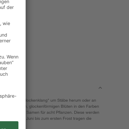
e Glockenrebe "Glockenklang" um Stäbe herum oder an
 mit den zarten, glockenförmigen Blüten in den Farben
g befinden sich Samen für acht Pflanzen. Diese werden
ausgesät. Ab Juni bis zum ersten Frost tragen die
 50.