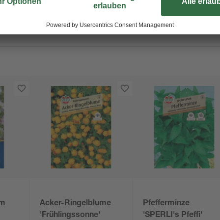
im
Acker-Ringelblume
Pfefferminze
'Frühlingssonne'
'SPERLI's Pfeffi'