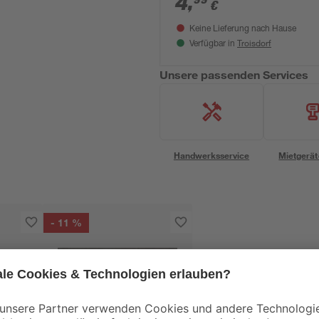
4
,
€
Keine Lieferung nach Hause
Troisdorf
Verfügbar in
Unsere passenden Services
Handwerksservice
Mietgerät
- 11 %