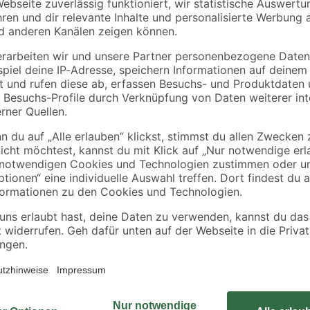
haum
Bodenfliese 'Star'
anthrazit 30,5 x 61 cm
14
,
99
€
/ m²
16,99 € / m²
22,34 € / Pack
Filigran rankt sich die einjährig
Gittern hoch und erfreut das Auge
Violett und Weiß. In einer Packun
ab Februar an einem sonnigen Ort 
Pflanzen Blüten. Verfügbar ab KW