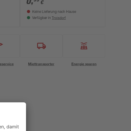
0
,
€
Keine Lieferung nach Hause
Troisdorf
Verfügbar in
eservice
Miettransporter
Energie sparen