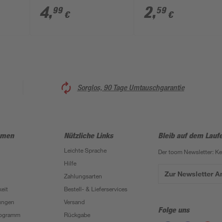
4
,
2
,
99
59
€
€
Sorglos, 90 Tage Umtauschgarantie
hmen
Nützliche Links
Bleib auf dem Lauf
Leichte Sprache
Der toom Newsletter: K
Hilfe
Zur Newsletter 
Zahlungsarten
eit
Bestell- & Lieferservices
ungen
Versand
Folge uns
Programm
Rückgabe