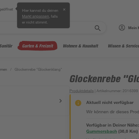
geöffnet
✕
Hier kannst du deinen
, falls
Markt anpassen
er nicht stimmt.
Mein 
Sanitär
Garten & Freizeit
Wohnen & Haushalt
Wissen & Servic
amen
/
Glockenrebe "Glockenklang"
Glockenrebe "Gl
Produktdetails
| Artikelnummer
:
2016399
Aktuell nicht verfügbar
Wir können dir dieses Produ
Verfügbar in Deiner Nähe
Gummersbach
(
36,6
 Km)