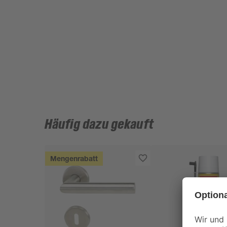
Häufig dazu gekauft
Mengenrabatt