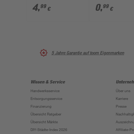
4
,
0
,
99
99
€
€
5 Jahre Garantie auf toom Eigenmarken
Wissen & Service
Unterne
Handwerksservice
Über uns
Entsorgungsservice
Karriere
Finanzierung
Presse
Übersicht Ratgeber
Nachhaltigk
Übersicht Märkte
Auszeichn
DIY-Städte-Index 2026
Affiliate-