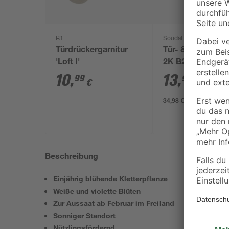
B1
Soudal
Türdrückergarnitur
Tür- & Zargensc
'Loft I'
2K B2 400 ml
10
,
13
,
99
99
€
€
34,98 € / Liter
Beschreibung
Einjährig blühende Kletterpflanze
Weiße und violette Blüten
Zur Aussaat ab Februar im Freiland
Sonniger Standort
Nützlingsfördernd