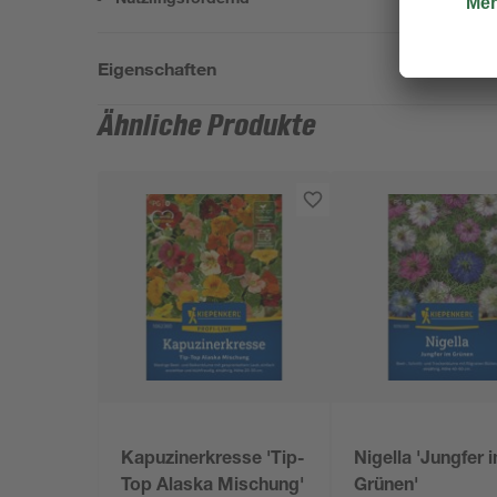
Eigenschaften
Ähnliche Produkte
Kapuzinerkresse 'Tip-
Nigella 'Jungfer 
Top Alaska Mischung'
Grünen'