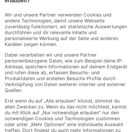
Bleib auf dem Laufenden mit unserem Newsletter
Der toom Newsletter: Keine Angebote und Aktionen mehr verpassen!
Zur Newsletter Anmeldung
Folge uns
Zahlungsarten
Versandarten
Sicher einkaufen
Jetzt die toom-App herunterladen