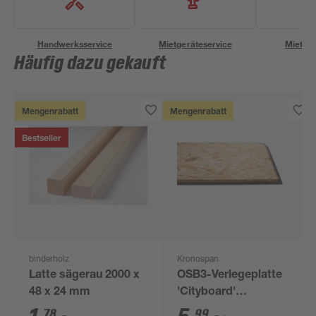
Handwerksservice
Mietgeräteservice
Miettra
Häufig dazu gekauft
Mengenrabatt
Mengenrabatt
Bestseller
binderholz
Kronospan
Latte sägerau 2000 x
OSB3-Verlegeplatte
48 x 24 mm
'Cityboard'
ungeschliffen 1690 x
78
99