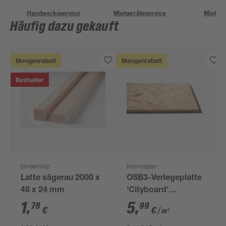
Handwerksservice
Mietgeräteservice
Miettra
Häufig dazu gekauft
Mengenrabatt
Mengenrabatt
Bestseller
binderholz
Kronospan
Latte sägerau 2000 x
OSB3-Verlegeplatte
48 x 24 mm
'Cityboard'
ungeschliffen 1690 x
1
,
5
,
78
99
€
€
/ m²
634 x 12 mm