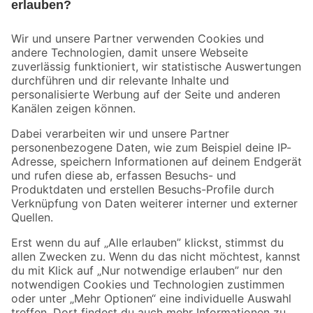
Bleib auf dem Laufenden mit unserem Newsletter
Der toom Newsletter: Keine Angebote und Aktionen mehr verpassen!
Zur Newsletter Anmeldung
Folge uns
Zahlungsarten
Versandarten
Sicher einkaufen
Jetzt die toom-App herunterladen