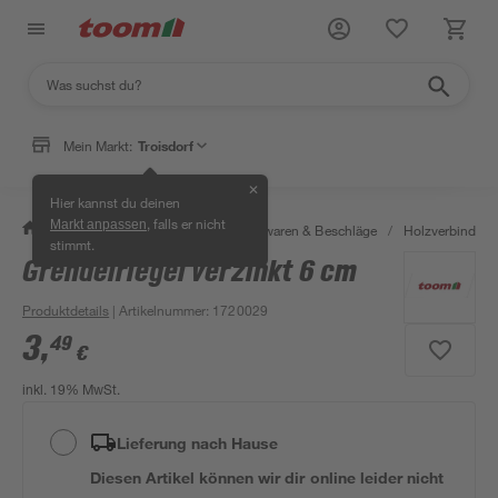
Mein Markt:
Troisdorf
✕
Hier kannst du deinen
, falls er nicht
Markt anpassen
/
Werkstatt & Maschinen
/
Eisenwaren & Beschläge
/
Holzverbinder 
stimmt.
Grendelriegel verzinkt 6 cm
Produktdetails
| Artikelnummer
:
1720029
3
,
49
€
inkl. 19% MwSt.
Lieferung nach Hause
Diesen Artikel können wir dir online leider nicht