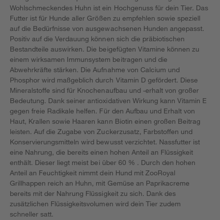
Wohlschmeckendes Huhn ist ein Hochgenuss für dein Tier. Das
Futter ist für Hunde aller Größen zu empfehlen sowie speziell
auf die Bedürfnisse von ausgewachsenen Hunden angepasst.
Positiv auf die Verdauung können sich die präbiotischen
Bestandteile auswirken. Die beigefügten Vitamine können zu
einem wirksamen Immunsystem beitragen und die
Abwehrkräfte stärken. Die Aufnahme von Calcium und
Phosphor wird maßgeblich durch Vitamin D gefördert. Diese
Mineralstoffe sind für Knochenaufbau und -erhalt von großer
Bedeutung. Dank seiner antioxidativen Wirkung kann Vitamin E
gegen freie Radikale helfen. Für den Aufbau und Erhalt von
Haut, Krallen sowie Haaren kann Biotin einen großen Beitrag
leisten. Auf die Zugabe von Zuckerzusatz, Farbstoffen und
Konservierungsmitteln wird bewusst verzichtet. Nassfutter ist
eine Nahrung, die bereits einen hohen Anteil an Flüssigkeit
enthält. Dieser liegt meist bei über 60 % . Durch den hohen
Anteil an Feuchtigkeit nimmt dein Hund mit ZooRoyal
Grillhappen reich an Huhn, mit Gemüse an Paprikacreme
bereits mit der Nahrung Flüssigkeit zu sich. Dank des
zusätzlichen Flüssigkeitsvolumen wird dein Tier zudem
schneller satt.