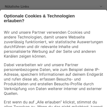
Nützliche Links
Bleib auf dem Laufenden mit unserem Newsletter
Der toom Newsletter: Keine Angebote und Aktionen mehr verpassen!
Zur Newsletter Anmeldung
Folge uns
Zahlungsarten
Versandarten
Sicher einkaufen