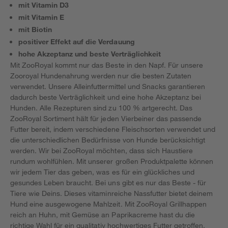
mit Vitamin D3
mit Vitamin E
mit Biotin
positiver Effekt auf die Verdauung
hohe Akzeptanz und beste Verträglichkeit
Mit ZooRoyal kommt nur das Beste in den Napf. Für unsere
Zooroyal Hundenahrung werden nur die besten Zutaten
verwendet. Unsere Alleinfuttermittel und Snacks garantieren
dadurch beste Verträglichkeit und eine hohe Akzeptanz bei
Hunden. Alle Rezepturen sind zu 100 % artgerecht. Das
ZooRoyal Sortiment hält für jeden Vierbeiner das passende
Futter bereit, indem verschiedene Fleischsorten verwendet und
die unterschiedlichen Bedürfnisse von Hunde berücksichtigt
werden. Wir bei ZooRoyal möchten, dass sich Haustiere
rundum wohlfühlen. Mit unserer großen Produktpalette können
wir jedem Tier das geben, was es für ein glückliches und
gesundes Leben braucht. Bei uns gibt es nur das Beste - für
Tiere wie Deins. Dieses vitaminreiche Nassfutter bietet deinem
Hund eine ausgewogene Mahlzeit. Mit ZooRoyal Grillhappen
reich an Huhn, mit Gemüse an Paprikacreme hast du die
richtige Wahl für ein qualitativ hochwertiges Futter getroffen.