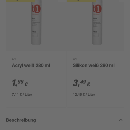
B1
B1
Acryl weiß 280 ml
Silikon weiß 280 ml
1
,
3
,
99
49
€
€
7,11 € / Liter
12,46 € / Liter
Beschreibung