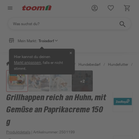
Mein Markt:
Troisdorf
✕
Hier kannst du deinen
, falls er nicht
Markt anpassen
/
Garten & Freizeit
/
Tierbedarf
/
Hundebedarf
/
Hundefutter
/
G
stimmt.
+
2
Grillhappen reich an Huhn, mit
Gemüse an Paprikacreme 150
g
Produktdetails
| Artikelnummer
:
2501199