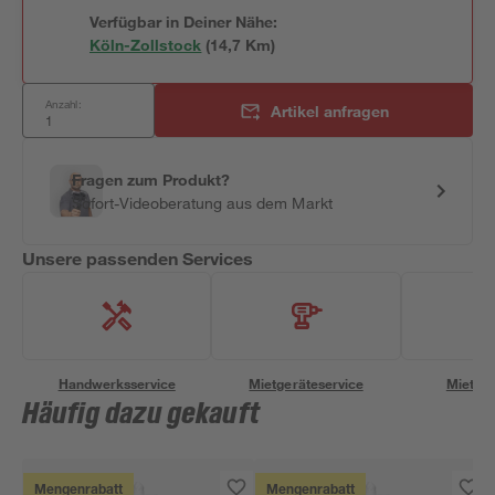
Verfügbar in Deiner Nähe:
Köln-Zollstock
(
14,7
 Km)
Anzahl:
Artikel anfragen
Fragen zum Produkt?
Sofort-Videoberatung aus dem Markt
Unsere passenden Services
Handwerksservice
Mietgeräteservice
Miettra
Häufig dazu gekauft
Mengenrabatt
Mengenrabatt