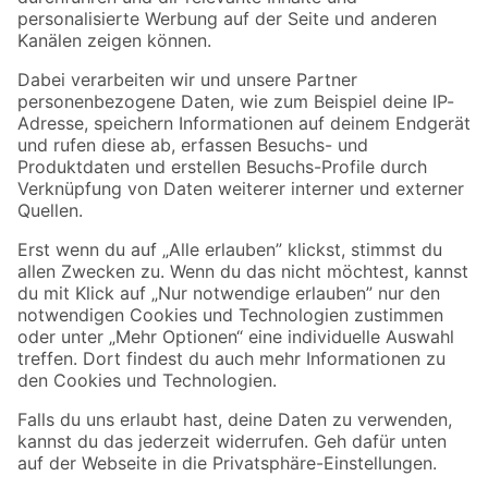
Folge uns
Zahlungsarten
Versandarten
Sicher einkaufen
Jetzt die toom-App herunterladen
Alle Preisangaben in EUR inkl. gesetzl. MwSt.. Die dargestellten Angebote sind unter
Umständen nicht in allen Märkten verfügbar. Die angegebenen Verfügbarkeiten beziehen
sich auf den unter "Mein Markt" ausgewählten toom Baumarkt. Alle Angebote und