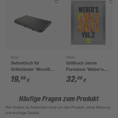
Ninja
Weber
Seitentisch für
Grillbuch Jamie
Grillständer 'Woodfire
Purviance 'Weber's
Outdoor Ofen'
Grillbibel Vol. 2'
19
,
32
,
99
00
€
€
Aluminium 4,3 x 37,4 x
57,4 cm
Häufige Fragen zum Produkt
Hier findest du Antworten rund um das Produkt, seine Nutzung
und wichtige Details.