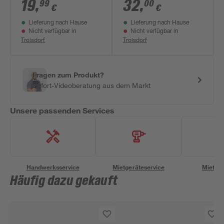
'Woodfire Outdoor
Grillbibel Vol. 2'
19
,
32
,
99
00
€
€
Ofen' Aluminium 4,3
Lieferung nach Hause
Lieferung nach Hause
x 37,4 x 57,4 cm
Nicht verfügbar in
Nicht verfügbar in
Troisdorf
Troisdorf
Fragen zum Produkt?
Sofort-Videoberatung aus dem Markt
Unsere passenden Services
Handwerksservice
Mietgeräteservice
Miettra
Häufig dazu gekauft