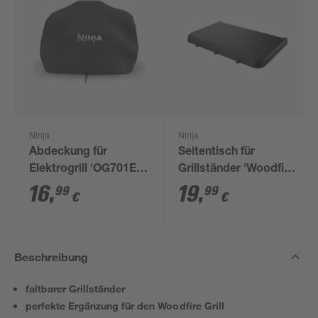
Ninja
Ninja
Abdeckung für
Seitentisch für
Elektrogrill 'OG701EU'
Grillständer 'Woodfire
25 x 49 x 44 cm
Outdoor Ofen'
16
,
19
,
99
99
€
€
Aluminium 4,3 x 37,4 x
57,4 cm
Beschreibung
faltbarer Grillständer
perfekte Ergänzung für den Woodfire Grill