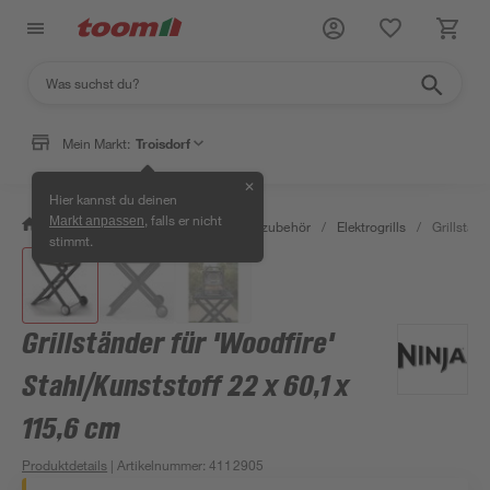
Mein Markt:
Troisdorf
✕
Hier kannst du deinen
, falls er nicht
Markt anpassen
/
Garten & Freizeit
/
Grills & Grillzubehör
/
Elektrogrills
/
Grillständ
stimmt.
Grillständer für 'Woodfire'
Stahl/Kunststoff 22 x 60,1 x
115,6 cm
Produktdetails
| Artikelnummer
:
4112905