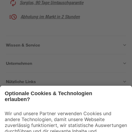
Sorglos, 90 Tage Umtauschgarantie
Abholung im Markt in 2 Stunden
Wissen & Service
Unternehmen
Nützliche Links
Bleib auf dem Laufenden mit unserem Newsletter
Der toom Newsletter: Keine Angebote und Aktionen mehr verpassen!
Zur Newsletter Anmeldung