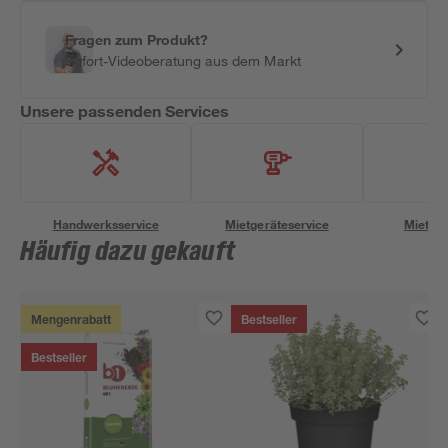
Fragen zum Produkt?
Sofort-Videoberatung aus dem Markt
Unsere passenden Services
Handwerksservice
Mietgeräteservice
Miettra
Häufig dazu gekauft
Mengenrabatt
Bestseller
Bestseller