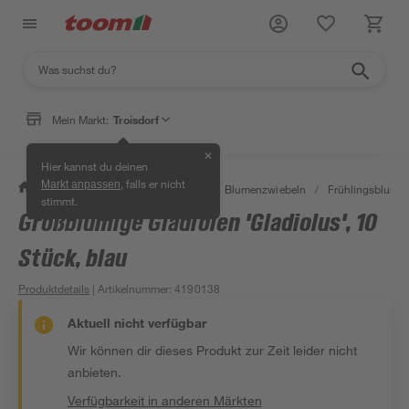
Mein Markt:
Troisdorf
✕
Hier kannst du deinen
, falls er nicht
Markt anpassen
/
Garten & Freizeit
/
Pflanzen
/
Blumenzwiebeln
/
Frühlingsblume
stimmt.
Großblumige Gladiolen 'Gladiolus', 10
Stück, blau
Produktdetails
| Artikelnummer
:
4190138
Aktuell nicht verfügbar
Wir können dir dieses Produkt zur Zeit leider nicht
anbieten.
Verfügbarkeit in anderen Märkten