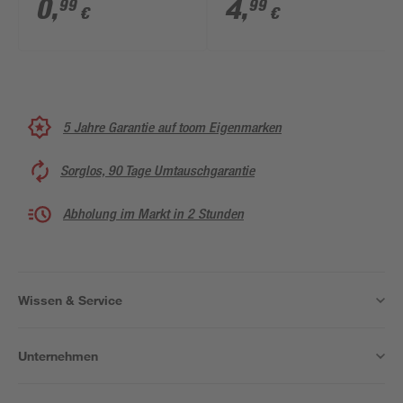
0
,
4
,
99
99
€
€
5 Jahre Garantie auf toom Eigenmarken
Sorglos, 90 Tage Umtauschgarantie
Abholung im Markt in 2 Stunden
Wissen & Service
Unternehmen