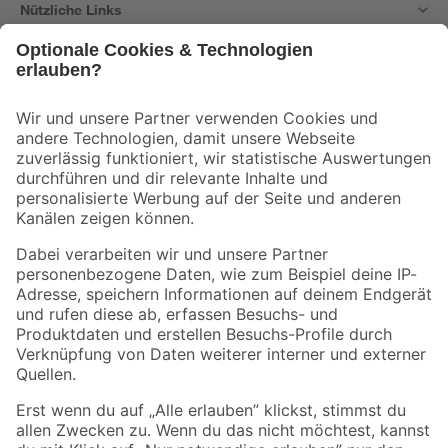
Nützliche Links
Bleib auf dem Laufenden mit unserem Newsletter
Der toom Newsletter: Keine Angebote und Aktionen mehr verpassen!
Zur Newsletter Anmeldung
Folge uns
Zahlungsarten
Versandarten
Sicher einkaufen