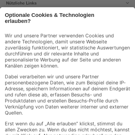
Nützliche Links
Bleib auf dem Laufenden mit unserem Newsletter
Der toom Newsletter: Keine Angebote und Aktionen mehr verpassen!
Zur Newsletter Anmeldung
Folge uns
Zahlungsarten
Versandarten
Sicher einkaufen