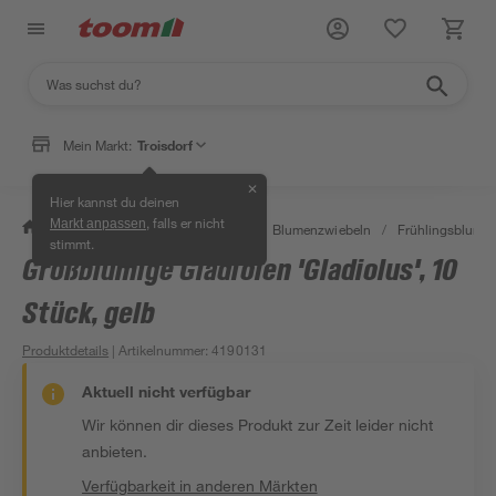
Mein Markt:
Troisdorf
✕
Hier kannst du deinen
, falls er nicht
Markt anpassen
/
Garten & Freizeit
/
Pflanzen
/
Blumenzwiebeln
/
Frühlingsblume
stimmt.
Großblumige Gladiolen 'Gladiolus', 10
Stück, gelb
Produktdetails
| Artikelnummer
:
4190131
Aktuell nicht verfügbar
Wir können dir dieses Produkt zur Zeit leider nicht
anbieten.
Verfügbarkeit in anderen Märkten