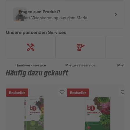
Fragen zum Produkt?
Sofort-Videoberatung aus dem Markt
Unsere passenden Services
Handwerksservice
Mietgeräteservice
Miettra
Häufig dazu gekauft
Bestseller
Bestseller