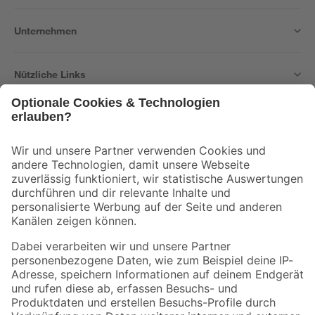
Unternehmen
Nützliche Links
Bleib auf dem Laufenden mit unserem Newsletter
Der toom Newsletter: Keine Angebote und Aktionen mehr verpassen!
Zur Newsletter Anmeldung
Folge uns
Zahlungsarten
Versandarten