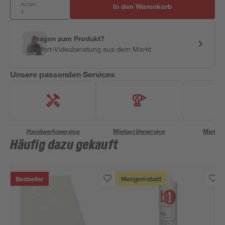
Anzahl:
In den Warenkorb
Fragen zum Produkt?
Sofort-Videoberatung aus dem Markt
Unsere passenden Services
Handwerksservice
Mietgeräteservice
Miettra
Häufig dazu gekauft
Bestseller
Mengenrabatt