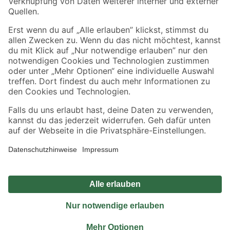
Sicher einkaufen
Jetzt die toom-App herunterladen
Alle Preisangaben in EUR inkl. gesetzl. MwSt.. Die dargestellten Angebote sind unter
Umständen nicht in allen Märkten verfügbar. Die angegebenen Verfügbarkeiten beziehen
sich auf den unter "Mein Markt" ausgewählten toom Baumarkt. Alle Angebote und
Produkte nur solange der Vorrat reicht.
*Paketversand ab 59 € versandkostenfrei, gilt nicht für Artikel mit Speditionsversand, hier
fallen zusätzliche Versandkosten an.
Datenschutz
Privatsphäre
Impressum
AGB
Nutzungsbedingungen
Widerrufsrecht
Vertrag widerrufen
Barrierefreiheit
© 2026 toom Baumarkt GmbH