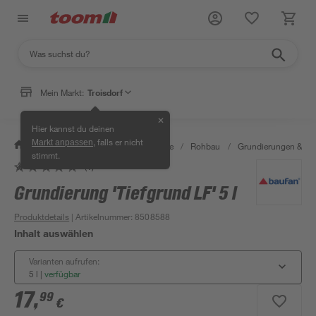
Mein Markt:
Troisdorf
✕
Hier kannst du deinen
, falls er nicht
Markt anpassen
/
Bauen & Renovieren
/
Baustoffe
/
Rohbau
/
Grundierungen & G
stimmt.
(1)
Grundierung 'Tiefgrund LF' 5 l
Produktdetails
| Artikelnummer
:
8508588
Inhalt auswählen
Varianten aufrufen:
5 l
|
verfügbar
17
,
99
€