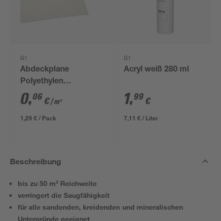
B1
B1
Abdeckplane
Acryl weiß 280 ml
Polyethylen
transparent 4 x 5 m
0
,
1
,
06
99
€
€
/ m²
1,29 € / Pack
7,11 € / Liter
Beschreibung
bis zu 50 m² Reichweite
verringert die Saugfähigkeit
für alle sandenden, kreidenden und mineralischen
Untergründe geeignet