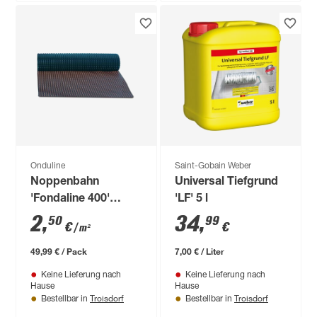
Onduline
Saint-Gobain Weber
Noppenbahn
Universal Tiefgrund
'Fondaline 400'
'LF' 5 l
schwarz 100 x 2000
2
,
34
,
50
99
€
€
/ m²
cm
49,99 € / Pack
7,00 € / Liter
Keine Lieferung nach
Keine Lieferung nach
Hause
Hause
Troisdorf
Troisdorf
Bestellbar in
Bestellbar in