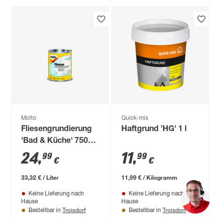
Molto
Quick-mix
Fliesengrundierung
Haftgrund 'HG' 1 l
'Bad & Küche' 750
ml
24
,
11
,
99
99
€
€
33,32 € / Liter
11,99 € / Kilogramm
Keine Lieferung nach
Keine Lieferung nach
Hause
Hause
Troisdorf
Troisdorf
Bestellbar in
Bestellbar in