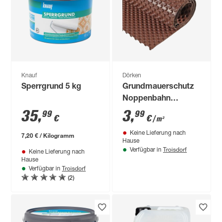
Knauf
Dörken
Sperrgrund 5 kg
Grundmauerschutz
Noppenbahn
'DELTA®-MS' 150 x
35
,
3
,
99
99
€
€
/ m²
2000 cm
Keine Lieferung nach
7,20 € / Kilogramm
Hause
Troisdorf
Verfügbar in
Keine Lieferung nach
Hause
Troisdorf
Verfügbar in
(2)