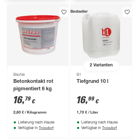
Bestseller
2
Varianten
Baufas
B1
Betonkontakt rot
Tiefgrund 10 l
pigmentiert 6 kg
16
,
16
,
79
99
€
€
2,80 € / Kilogramm
1,70 € / Liter
Lieferung nach Hause
Lieferung nach Hause
Troisdorf
Troisdorf
Verfügbar in
Verfügbar in