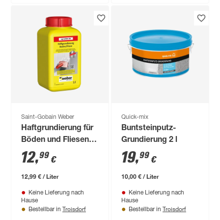
Saint-Gobain Weber
Quick-mix
Haftgrundierung für
Buntsteinputz-
Böden und Fliesen 1
Grundierung 2 l
l
12
,
19
,
99
99
€
€
12,99 € / Liter
10,00 € / Liter
Keine Lieferung nach
Keine Lieferung nach
Hause
Hause
Troisdorf
Troisdorf
Bestellbar in
Bestellbar in