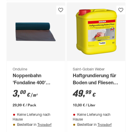
Onduline
Saint-Gobain Weber
Noppenbahn
Haftgrundierung für
'Fondaline 400'
Boden und Fliesen 5
schwarz 50 x 2000
l
3
,
49
,
00
99
€
€
/ m²
cm
29,99 € / Pack
10,00 € / Liter
Keine Lieferung nach
Keine Lieferung nach
Hause
Hause
Troisdorf
Troisdorf
Bestellbar in
Bestellbar in