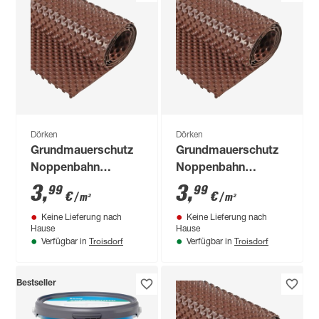
Dörken
Dörken
Grundmauerschutz
Grundmauerschutz
Noppenbahn
Noppenbahn
'DELTA®-MS' 200 x
'DELTA®-MS' 100 x
3
,
3
,
99
99
€
€
/ m²
/ m²
2000 cm
2000 cm
Keine Lieferung nach
Keine Lieferung nach
Hause
Hause
Troisdorf
Troisdorf
Verfügbar in
Verfügbar in
Bestseller