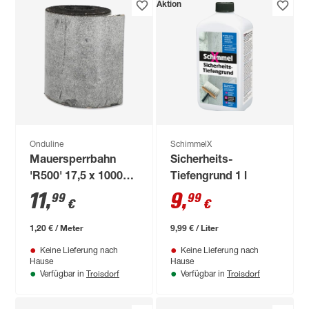
Aktion
Onduline
SchimmelX
Mauersperrbahn
Sicherheits-
'R500' 17,5 x 1000
Tiefengrund 1 l
cm
11
,
9
,
99
99
€
€
1,20 € / Meter
9,99 € / Liter
Keine Lieferung nach
Keine Lieferung nach
Hause
Hause
Troisdorf
Troisdorf
Verfügbar in
Verfügbar in