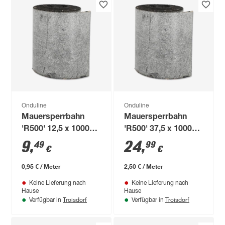
Onduline
Onduline
Mauersperrbahn
Mauersperrbahn
'R500' 12,5 x 1000
'R500' 37,5 x 1000
cm
cm
9
,
24
,
49
99
€
€
0,95 € / Meter
2,50 € / Meter
Keine Lieferung nach
Keine Lieferung nach
Hause
Hause
Troisdorf
Troisdorf
Verfügbar in
Verfügbar in