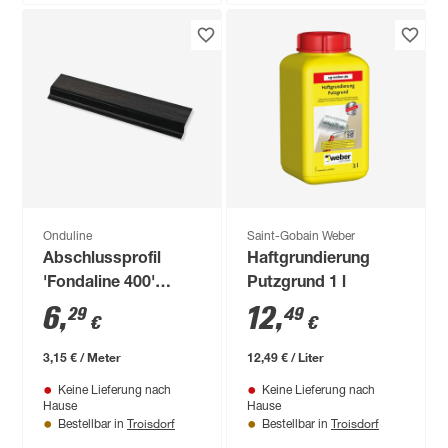
Onduline
Saint-Gobain Weber
Abschlussprofil
Haftgrundierung
'Fondaline 400'
Putzgrund 1 l
schwarz 200 cm
6
,
12
,
29
49
€
€
3,15 € / Meter
12,49 € / Liter
Keine Lieferung nach
Keine Lieferung nach
Hause
Hause
Troisdorf
Troisdorf
Bestellbar in
Bestellbar in