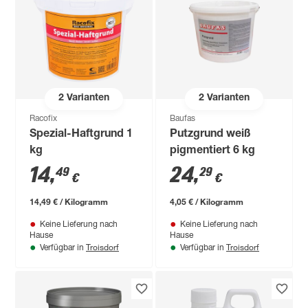
2
Varianten
2
Varianten
Racofix
Baufas
Spezial-Haftgrund 1
Putzgrund weiß
kg
pigmentiert 6 kg
14
,
24
,
49
29
€
€
14,49 € / Kilogramm
4,05 € / Kilogramm
Keine Lieferung nach
Keine Lieferung nach
Hause
Hause
Troisdorf
Troisdorf
Verfügbar in
Verfügbar in