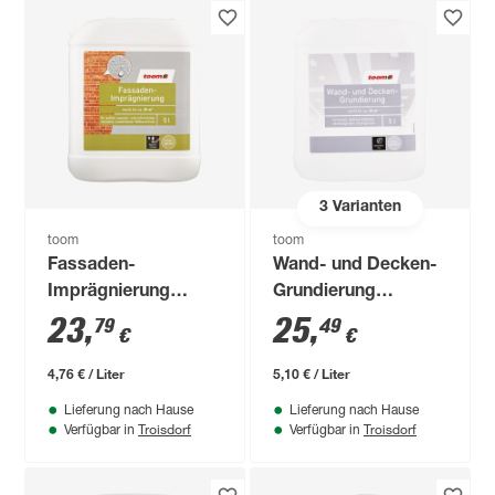
3
Varianten
toom
toom
Fassaden-
Wand- und Decken-
Imprägnierung
Grundierung
farblos 5 l
transparent 5 l
23
,
25
,
79
49
€
€
4,76 € / Liter
5,10 € / Liter
Lieferung nach Hause
Lieferung nach Hause
Troisdorf
Troisdorf
Verfügbar in
Verfügbar in