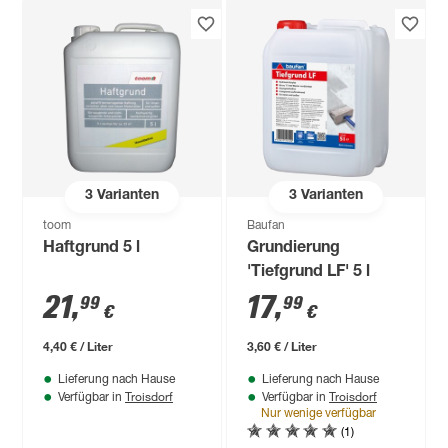
3
Varianten
3
Varianten
toom
Baufan
Haftgrund 5 l
Grundierung
'Tiefgrund LF' 5 l
21
,
17
,
99
99
€
€
4,40 € / Liter
3,60 € / Liter
Lieferung nach Hause
Lieferung nach Hause
Troisdorf
Troisdorf
Verfügbar in
Verfügbar in
Nur wenige verfügbar
(1)