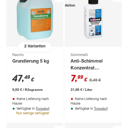
Aktion
2
Varianten
Racofix
SchimmelX
Grundierung 5 kg
Anti-Schimmel
Konzentrat
'SchimmelX' gelblich
47
,
7
,
49
99
€
€
8,49 €
250 ml
9,50 € / Kilogramm
31,96 € / Liter
Keine Lieferung nach
Keine Lieferung nach
Hause
Hause
Troisdorf
Troisdorf
Verfügbar in
Verfügbar in
Nur wenige verfügbar