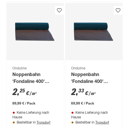
Onduline
Onduline
Noppenbahn
Noppenbahn
'Fondaline 400'
'Fondaline 400'
schwarz 200 x 2000
schwarz 150 x 2000
2
,
2
,
25
33
€
€
/ m²
/ m²
cm
cm
89,99 € / Pack
69,99 € / Pack
Keine Lieferung nach
Keine Lieferung nach
Hause
Hause
Troisdorf
Troisdorf
Bestellbar in
Bestellbar in