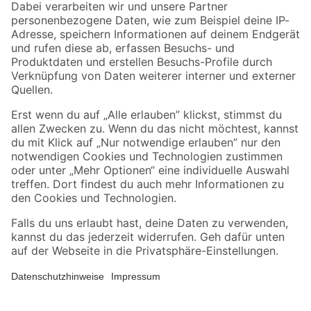
Zahlungsarten
Versandarten
Sicher einkaufen
Jetzt die toom-App herunterladen
Alle Preisangaben in EUR inkl. gesetzl. MwSt.. Die dargestellten Angebote sind unter
Umständen nicht in allen Märkten verfügbar. Die angegebenen Verfügbarkeiten beziehen
sich auf den unter "Mein Markt" ausgewählten toom Baumarkt. Alle Angebote und
Produkte nur solange der Vorrat reicht.
*Paketversand ab 59 € versandkostenfrei, gilt nicht für Artikel mit Speditionsversand, hier
fallen zusätzliche Versandkosten an.