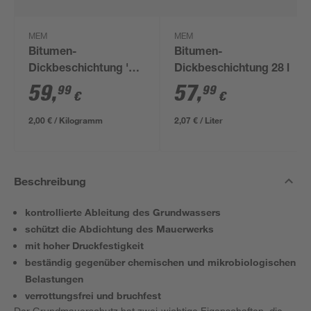
MEM
MEM
Bitumen-
Bitumen-
Dickbeschichtung '2-
Dickbeschichtung 28 l
K' 30 kg
59
,
57
,
99
99
€
€
2,00 € / Kilogramm
2,07 € / Liter
Beschreibung
kontrollierte Ableitung des Grundwassers
schützt die Abdichtung des Mauerwerks
mit hoher Druckfestigkeit
beständig gegenüber chemischen und mikrobiologischen
Belastungen
verrottungsfrei und bruchfest
Der Grundmauerschutz hat zwei wichtige Eigenschaften, die