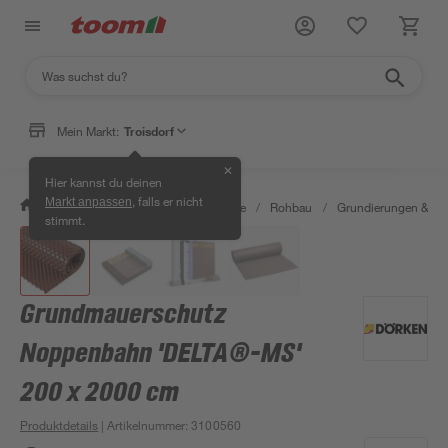
Mein Markt:
Troisdorf
✕
Hier kannst du deinen
, falls er nicht
Markt anpassen
/
Bauen & Renovieren
/
Baustoffe
/
Rohbau
/
Grundierungen & G
stimmt.
Grundmauerschutz
Noppenbahn 'DELTA®-MS'
200 x 2000 cm
Produktdetails
| Artikelnummer
:
3100560