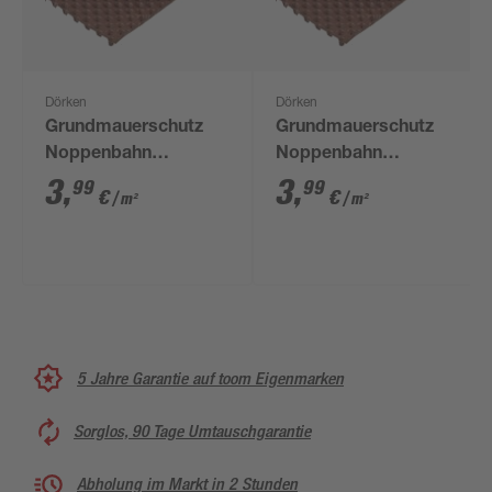
Dörken
Dörken
Grundmauerschutz
Grundmauerschutz
Noppenbahn
Noppenbahn
'DELTA®-MS' 150 x
'DELTA®-MS' 100 x
3
,
3
,
99
99
€
€
/ m²
/ m²
2000 cm
2000 cm
5 Jahre Garantie auf toom Eigenmarken
Sorglos, 90 Tage Umtauschgarantie
Abholung im Markt in 2 Stunden