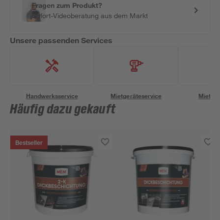
Fragen zum Produkt?
Sofort-Videoberatung aus dem Markt
Unsere passenden Services
Handwerksservice
Mietgeräteservice
Miettra
Häufig dazu gekauft
Bestseller