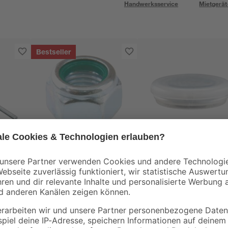
Handwerksservice
Mietgerät
Bestseller
toom
Wagner
 0,8
Sicherungsmuttern Ø
Tischbein-
8 mm
Untersetzer
QuickClick "Stopp" 
0
,
4
,
33
29
€
€
2,5 cm 8 Stück