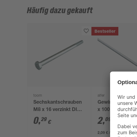
Häufig dazu gekauft
Bestseller
toom
alfer
Sechskantschrauben
Gewindestange Ø
M8 x 16 verzinkt DIN
x 100 cm
558
0
,
2
,
29
09
€
€
2,09 € / Meter