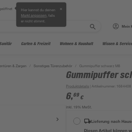
geöffnet
✕
Hier kannst du deinen
, falls
Markt anpassen
er nicht stimmt.
Mein 
Sanitär
Garten & Freizeit
Wohnen & Haushalt
Wissen & Servic
entüren & Zargen
/
Sonstiges Türenzubehör
/
Gummipuffer schwarz M8
Gummipuffer sc
Produktdetails
| Artikelnummer
:
1684408
6
,
69
€
inkl. 19% MwSt.
Lieferung nach Haus
Diesen Artikel können wir