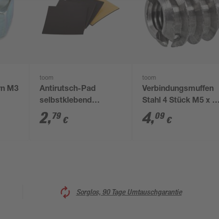
toom
toom
rn M3
Antirutsch-Pad
Verbindungsmuffen
selbstklebend
Stahl 4 Stück M5 x 1
schwarz 100 x 100
mm
2
,
4
,
79
09
€
€
mm
Sorglos, 90 Tage Umtauschgarantie