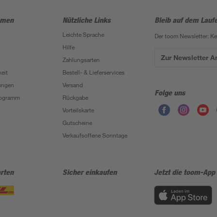
hmen
Nützliche Links
Bleib auf dem Lauf
Leichte Sprache
Der toom Newsletter: K
Hilfe
Zur Newsletter 
Zahlungsarten
eit
Bestell- & Lieferservices
ungen
Versand
Folge uns
Programm
Rückgabe
Vorteilskarte
Gutscheine
Verkaufsoffene Sonntage
rten
Sicher einkaufen
Jetzt die toom-App