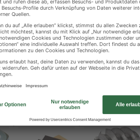
Der schwarze Gummipuffer in Größe
Lagerungen, Aufnahme von Schwi
Dämmung. Er besteht aus robuste
Gummi.Der Puffer wird bevorzugt 
erung
Klimatechnik verwendet. Er ist Te