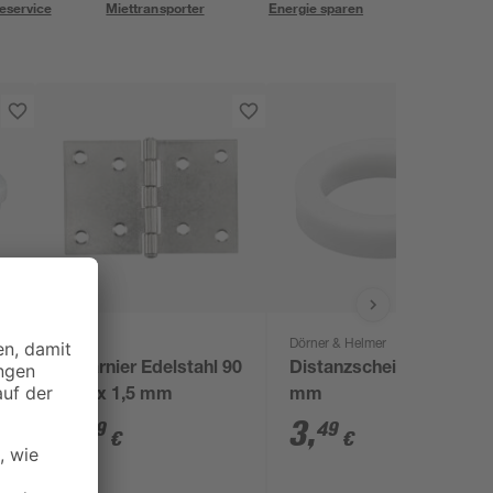
eservice
Miettransporter
Energie sparen
toom
Dörner & Helmer
Scharnier Edelstahl 90
Distanzscheibe 20
x 60 x 1,5 mm
mm
Ø
3
,
3
,
79
49
€
€