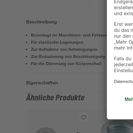
Beschreibung
Bevorzugt im Maschinen- und Fahrzeugbau
Für elastische Lagerungen
Zur Aufnahme von Schwingungen
Zur Reduzierung von Beschleunigung und Erschütt
Für die Dämmung von Körperschall
Eigenschaften
Ähnliche Produkte