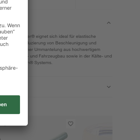
 M8 von Alfer® eignet sich ideal für elastische
ngungen, Reduzierung von Beschleunigung und
m Stahl mit einer Ummantelung aus hochwertigem
im Maschinen- und Fahrzeugbau sowie in der Kälte- und
il des combitech® Systems.