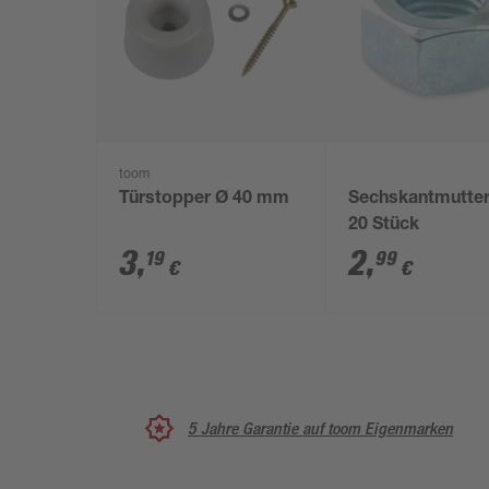
toom
Türstopper Ø 40 mm
Sechskantmutte
20 Stück
3
,
2
,
19
99
€
€
5 Jahre Garantie auf toom Eigenmarken