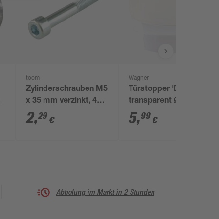
toom
Wagner
Zylinderschrauben M5
Türstopper 'EH 5222'
0
x 35 mm verzinkt, 4
transparent Ø 4 cm
Stück
2
,
5
,
29
99
€
€
Abholung im Markt in 2 Stunden