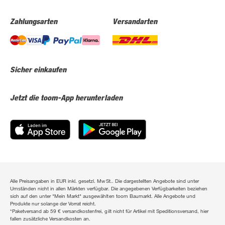
Zahlungsarten
Versandarten
Sicher einkaufen
Jetzt die toom-App herunterladen
Alle Preisangaben in EUR inkl. gesetzl. MwSt.. Die dargestellten Angebote sind unter
Umständen nicht in allen Märkten verfügbar. Die angegebenen Verfügbarkeiten beziehen
sich auf den unter "Mein Markt" ausgewählten toom Baumarkt. Alle Angebote und
Produkte nur solange der Vorrat reicht.
*Paketversand ab 59 € versandkostenfrei, gilt nicht für Artikel mit Speditionsversand, hier
fallen zusätzliche Versandkosten an.