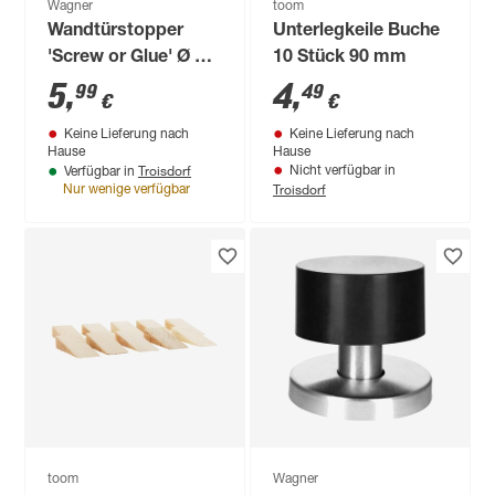
Wagner
toom
Wandtürstopper
Unterlegkeile Buche
'Screw or Glue' Ø 3,8
10 Stück 90 mm
x 1,6 cm weiß
5
,
4
,
99
49
€
€
Keine Lieferung nach
Keine Lieferung nach
Hause
Hause
Troisdorf
Nicht verfügbar in
Verfügbar in
Troisdorf
Nur wenige verfügbar
toom
Wagner