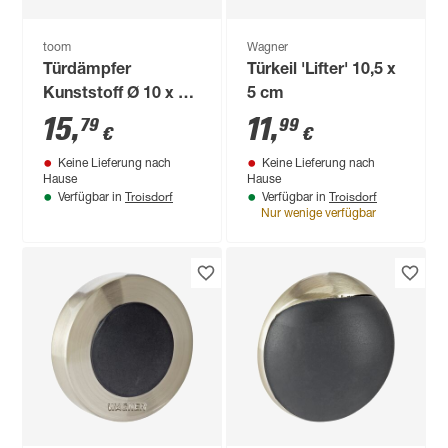
toom
Wagner
Türdämpfer
Türkeil 'Lifter' 10,5 x
Kunststoff Ø 10 x 48
5 cm
mm 5 Stück
15
,
11
,
79
99
€
€
Keine Lieferung nach
Keine Lieferung nach
Hause
Hause
Troisdorf
Troisdorf
Verfügbar in
Verfügbar in
Nur wenige verfügbar