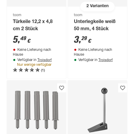
2
Varianten
toom
toom
Türkeile 12,2 x 4,8
Unterlegkeile weiß
cm 2 Stück
50 mm, 4 Stück
5
,
3
,
49
29
€
€
Keine Lieferung nach
Keine Lieferung nach
Hause
Hause
Troisdorf
Troisdorf
Verfügbar in
Verfügbar in
Nur wenige verfügbar
(1)