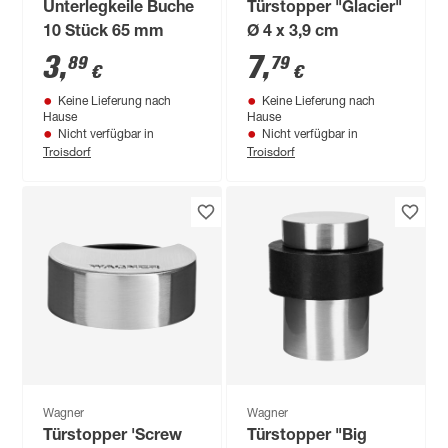
Unterlegkeile Buche
Türstopper "Glacier"
10 Stück 65 mm
Ø 4 x 3,9 cm
3
,
7
,
89
79
€
€
Keine Lieferung nach
Keine Lieferung nach
Hause
Hause
Nicht verfügbar in
Nicht verfügbar in
Troisdorf
Troisdorf
Wagner
Wagner
Türstopper 'Screw
Türstopper "Big