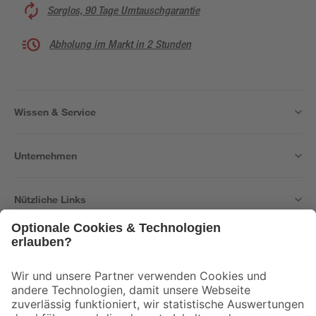
Sorglos, 90 Tage Umtauschgarantie
Abholung im Markt in 2 Stunden
Wissen & Service
Unternehmen
Nützliche Links
Bleib auf dem Laufenden mit unserem Newsletter
Der toom Newsletter: Keine Angebote und Aktionen mehr verpassen!
Zur Newsletter Anmeldung