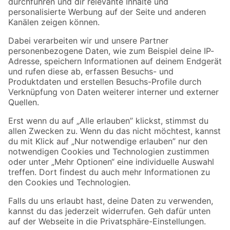
Folge uns
Zahlungsarten
Versandarten
Sicher einkaufen
Jetzt die toom-App herunterladen
Alle Preisangaben in EUR inkl. gesetzl. MwSt.. Die dargestellten Angebote sind unter
Umständen nicht in allen Märkten verfügbar. Die angegebenen Verfügbarkeiten beziehen
sich auf den unter "Mein Markt" ausgewählten toom Baumarkt. Alle Angebote und