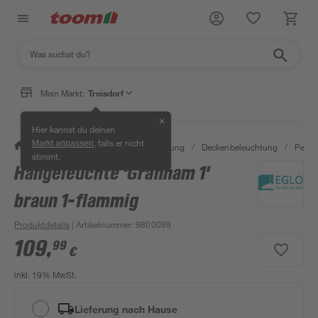
Mein Markt:
Troisdorf
✕
Hier kannst du deinen
, falls er nicht
Markt anpassen
/
Wohnen & Haushalt
/
Beleuchtung
/
Deckenbeleuchtung
/
Pende
stimmt.
Hängeleuchte 'Granham 1'
braun 1-flammig
Produktdetails
| Artikelnummer
:
9800089
109
,
99
€
inkl. 19% MwSt.
Lieferung nach Hause