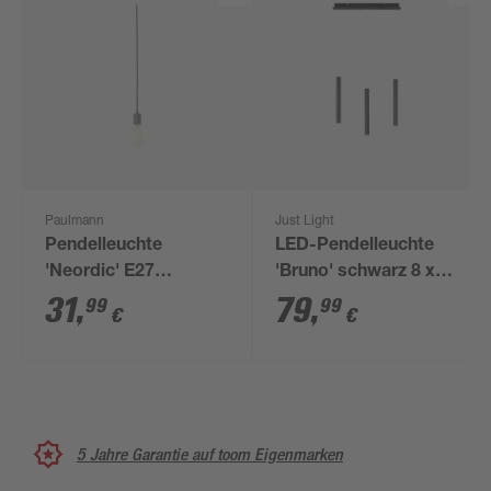
Paulmann
Just Light
Pendelleuchte
LED-Pendelleuchte
'Neordic' E27
'Bruno' schwarz 8 x
aluminiumfarben 508
120 x 55 cm 18 W
31
,
79
,
99
99
€
€
cm
5 Jahre Garantie auf toom Eigenmarken