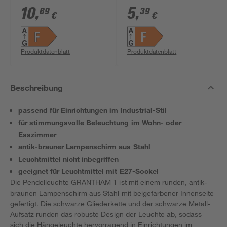
gold E27 4 W 350 lm
gold E27 4 W 350 lm
10
,
5
,
69
39
€
€
warmweiß
warmweiß
Produktdatenblatt
Produktdatenblatt
Beschreibung
passend für Einrichtungen im Industrial-Stil
für stimmungsvolle Beleuchtung im Wohn- oder
Esszimmer
antik-brauner Lampenschirm aus Stahl
Leuchtmittel nicht inbegriffen
geeignet für Leuchtmittel mit E27-Sockel
Die Pendelleuchte GRANTHAM 1 ist mit einem runden, antik-
braunen Lampenschirm aus Stahl mit beigefarbener Innenseite
gefertigt. Die schwarze Gliederkette und der schwarze Metall-
Aufsatz runden das robuste Design der Leuchte ab, sodass
sich die Hängeleuchte hervorragend in Einrichtungen im