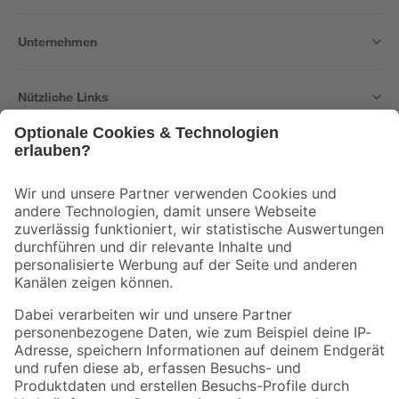
Unternehmen
Nützliche Links
Bleib auf dem Laufenden mit unserem Newsletter
Der toom Newsletter: Keine Angebote und Aktionen mehr verpassen!
Zur Newsletter Anmeldung
Folge uns
Zahlungsarten
Versandarten