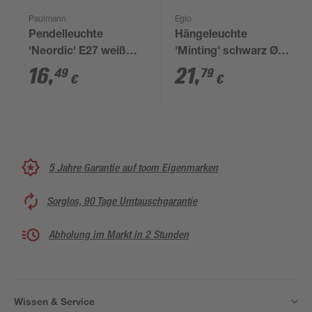
Paulmann
Eglo
Pendelleuchte
Hängeleuchte
'Neordic' E27 weiß
'Minting' schwarz Ø
200 cm
31 x 110 cm
16
,
21
,
49
79
€
€
5 Jahre Garantie auf toom Eigenmarken
Sorglos, 90 Tage Umtauschgarantie
Abholung im Markt in 2 Stunden
Wissen & Service