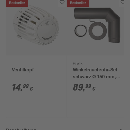
Bestseller
Bestseller
Firefix
Ventilkopf
Winkelrauchrohr-Set
schwarz Ø 150 mm,
3-teilig
14
,
89
,
99
99
€
€
Beschreibung