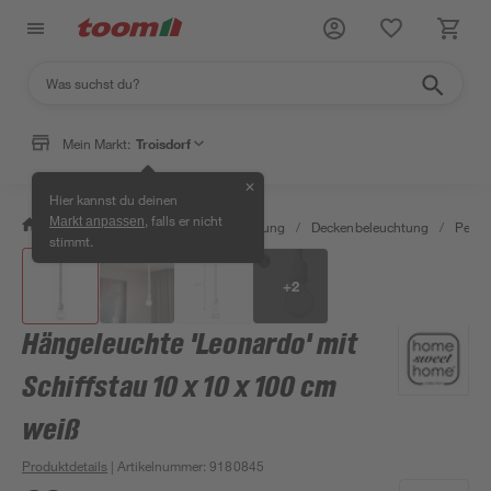
Mein Markt:
Troisdorf
✕
Hier kannst du deinen
, falls er nicht
Markt anpassen
/
Wohnen & Haushalt
/
Beleuchtung
/
Deckenbeleuchtung
/
Pende
stimmt.
+
2
Hängeleuchte 'Leonardo' mit
Schiffstau 10 x 10 x 100 cm
weiß
Produktdetails
| Artikelnummer
:
9180845