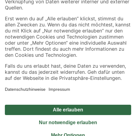
Sicher einkaufen
Jetzt die toom-App herunterladen
Alle Preisangaben in EUR inkl. gesetzl. MwSt.. Die dargestellten Angebote sind unter
Umständen nicht in allen Märkten verfügbar. Die angegebenen Verfügbarkeiten beziehen
sich auf den unter "Mein Markt" ausgewählten toom Baumarkt. Alle Angebote und
Produkte nur solange der Vorrat reicht.
*Paketversand ab 59 € versandkostenfrei, gilt nicht für Artikel mit Speditionsversand, hier
fallen zusätzliche Versandkosten an.
Datenschutz
Privatsphäre
Impressum
AGB
Nutzungsbedingungen
Widerrufsrecht
Vertrag widerrufen
Barrierefreiheit