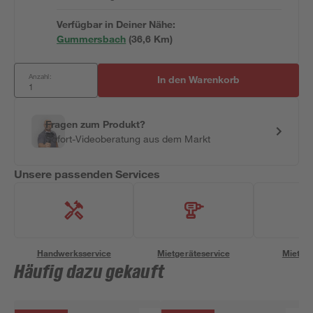
Verfügbar in Deiner Nähe:
Gummersbach
(
36,6
 Km)
Anzahl:
In den Warenkorb
Fragen zum Produkt?
Sofort-Videoberatung aus dem Markt
Unsere passenden Services
Handwerksservice
Mietgeräteservice
Miettra
Häufig dazu gekauft