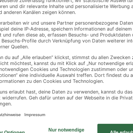
43 cm 5 Stück
Die Pendelleuchte RONDO besteht 
ichtungsstile
einem runden, nickel-matten Meta
mmer
sich mit ihrem puristischen Design
tter Metallbaldachin
eine gemütliche Beleuchtung im
Leuchtmittel ist nicht im Lieferumf
Leuchtmittel mit E27-Sockel.