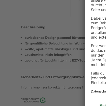
Beschreibung
puristisches Design passend für verschiedene Einr
für gemütliche Beleuchtung im Wohn- oder Esszi
weiße, opal-matte Glaskugel und runder, nickel-ma
Leuchtmittel nicht inbegriffen
geeignet für Leuchtmittel mit E27-Sockel
Sicherheits- und Entsorgungshinweise
Informationen zur korrekten Entsorgung findest du
hier
.