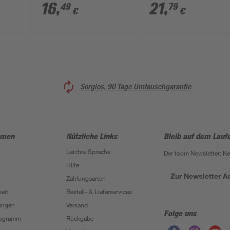
grün/schwarz 218 cm
31 x 110 cm
16
,
21
,
49
79
€
€
Sorglos, 90 Tage Umtauschgarantie
hmen
Nützliche Links
Bleib auf dem Lauf
Leichte Sprache
Der toom Newsletter: K
Hilfe
Zur Newsletter 
Zahlungsarten
eit
Bestell- & Lieferservices
ungen
Versand
Folge uns
Programm
Rückgabe