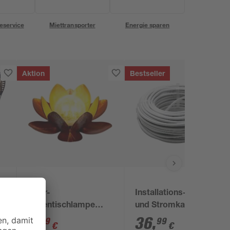
eservice
Miettransporter
Energie sparen
Aktion
Bestseller
toom
Solar-
Installations-,Elektro-
Außentischlampe
und Stromkabel
x
warmweiß IP 44 Ø 27
NYM-J 3x1,5mm² 50
9
,
36
,
99
99
€
€