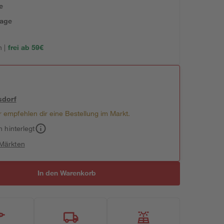
e
tage
 |
frei ab 59€
sdorf
 empfehlen dir eine Bestellung im Markt.
h hinterlegt
 Märkten
In den Warenkorb