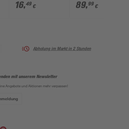
200 cm
34,5 cm
16
,
89
,
49
99
€
€
Abholung im Markt in 2 Stunden
enden mit unserem Newsletter
eine Angebote und Aktionen mehr verpassen!
Anmeldung