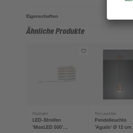
Eigenschaften
Ähnliche Produkte
Paulmann
Trio Leuchten
LED-Streifen
Pendelleuchte
'MaxLED 500'
'Agudo' Ø 12 cm 