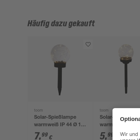
Häufig dazu gekauft
toom
toom
Solar-Spießlampe
Solar-Spießlamp
warmweiß IP 44 Ø 15
warmweiß IP 44 
x 44 cm
x 39 cm
7
,
5
,
99
99
€
€