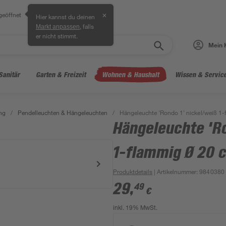
geöffnet
✕
Hier kannst du deinen
, falls
Markt anpassen
er nicht stimmt.
Mein 
Sanitär
Garten & Freizeit
Wohnen & Haushalt
Wissen & Servic
ng
/
Pendelleuchten & Hängeleuchten
/
Hängeleuchte 'Rondo 1' nickel/weiß 1
Hängeleuchte 'Ro
1-flammig Ø 20 
Produktdetails
| Artikelnummer
:
9840380
29
,
49
€
inkl. 19% MwSt.