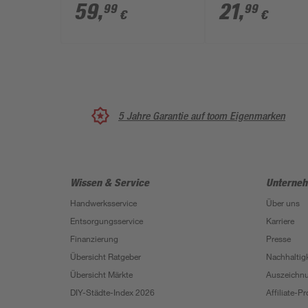
chromfarben 1,5 m 10
flammig beige
59
,
21
,
99
99
€
€
W
5 Jahre Garantie auf toom Eigenmarken
Wissen & Service
Unterne
Handwerksservice
Über uns
Entsorgungsservice
Karriere
Finanzierung
Presse
Übersicht Ratgeber
Nachhaltigk
Übersicht Märkte
Auszeichn
DIY-Städte-Index 2026
Affiliate-