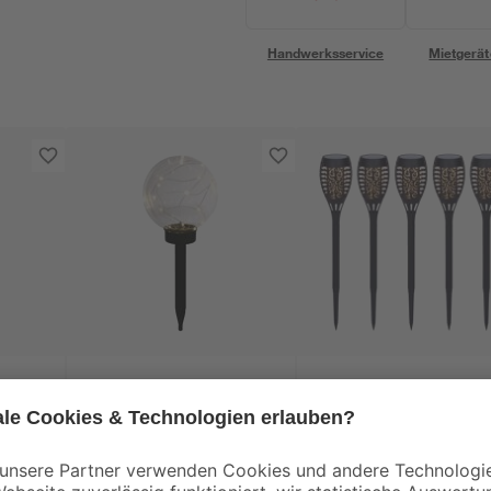
Handwerksservice
Mietgerät
toom
toom
e
Solar-Spießlampe
Solar-
Ø 10
warmweiß IP 44 Ø 20
Spießlampenset
x 54,5 cm
warmweiß IP 44 7,5 
12
,
14
,
99
99
€
€