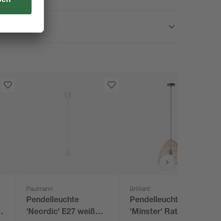
Paulmann
Brilliant
Pendelleuchte
Pendelleuchte
'Neordic' E27 weiß
'Minster' Rattan Ø