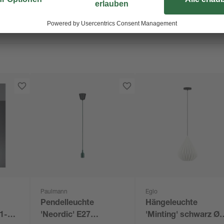
Paulmann
Eglo
Pendelleuchte
Hängeleuchte
1-
'Neordic' E27
'Minting' schwarz Ø