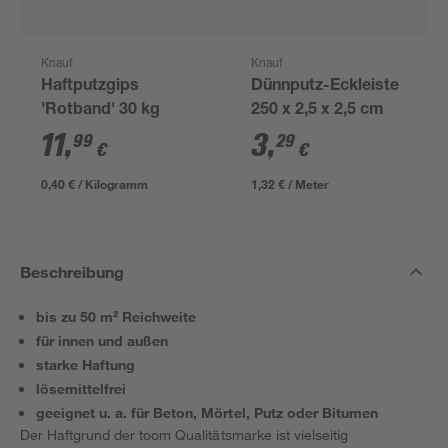
Knauf
Knauf
Haftputzgips
Dünnputz-Eckleiste
'Rotband' 30 kg
250 x 2,5 x 2,5 cm
11
,
3
,
99
29
€
€
0,40 € / Kilogramm
1,32 € / Meter
Beschreibung
bis zu 50 m² Reichweite
für innen und außen
starke Haftung
lösemittelfrei
geeignet u. a. für Beton, Mörtel, Putz oder Bitumen
Der Haftgrund der toom Qualitätsmarke ist vielseitig