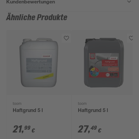
Kundenbewertungen
Ähnliche Produkte
toom
toom
Haftgrund 5 l
Haftgrund 5 l
21
,
27
,
99
49
€
€