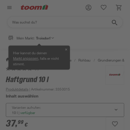
Mein Markt:
Troisdorf
✕
Hier kannst du deinen
, falls er nicht
Markt anpassen
/
Bauen & Renovieren
/
Baustoffe
/
Rohbau
/
Grundierungen & G
stimmt.
(1)
Haftgrund 10 l
Produktdetails
| Artikelnummer
:
3350015
Inhalt auswählen
Varianten aufrufen:
10 l
|
verfügbar
37
,
99
€