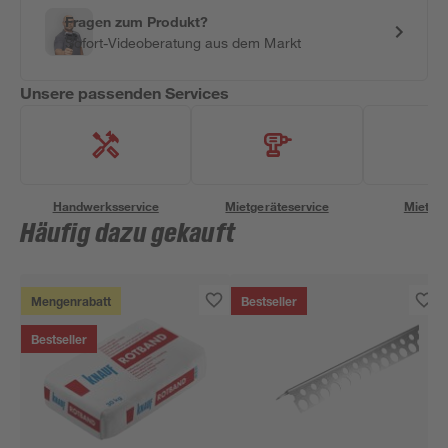
Fragen zum Produkt?
Sofort-Videoberatung aus dem Markt
Unsere passenden Services
Handwerksservice
Mietgeräteservice
Miettra
Häufig dazu gekauft
Mengenrabatt
Bestseller
Bestseller