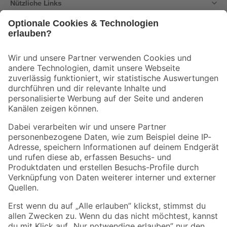
Nützliche Links
Bleib auf dem Laufenden mit unserem Newsletter
Der toom Newsletter: Keine Angebote und Aktionen mehr verpassen!
Zur Newsletter Anmeldung
Folge uns
Zahlungsarten
Versandarten
Sicher einkaufen