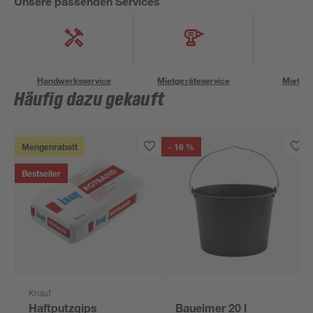
Unsere passenden Services
Handwerksservice
Mietgeräteservice
Miettra
Häufig dazu gekauft
Mengenrabatt
- 16 %
Bestseller
Knauf
Haftputzgips
Baueimer 20 l