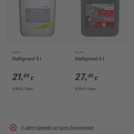
toom
toom
Haftgrund 5 l
Haftgrund 5 l
21
,
27
,
99
49
€
€
4,40 € / Liter
5,50 € / Liter
5 Jahre Garantie auf toom Eigenmarken