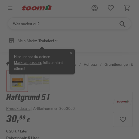
Mein Markt:
Troisdorf
✕
Hier kannst du deinen
, falls er nicht
Markt anpassen
/
Bauen & Renovieren
/
Baustoffe
/
Rohbau
/
Grundierungen & G
stimmt.
Haftgrund 5 l
Produktdetails
| Artikelnummer
:
3053050
30
,
99
€
6,20 € / Liter
Paketinhalt:
5 Liter