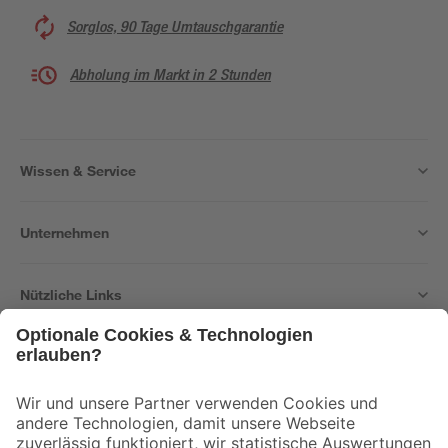
Sorglos, 90 Tage Umtauschgarantie
Abholung im Markt in 2 Stunden
Wissen & Service
Unternehmen
Nützliche Links
Bleib auf dem Laufenden mit unserem Newsletter
Der toom Newsletter: Keine Angebote und Aktionen mehr verpassen!
Zur Newsletter Anmeldung