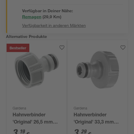
Verfügbar in Deiner Nähe:
Remagen
(
29,9
 Km)
Verfügbarkeit in anderen Märkten
Alternative Produkte
Bestseller
Gardena
Gardena
Hahnverbinder
Hahnverbinder
'Original' 26,5 mm
'Original' 33,3 mm
(3/4") grau
(1") grau
3
,
3
,
19
29