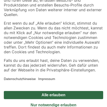
Sicher einkaufen
Jetzt die toom-App herunterladen
Alle Preisangaben in EUR inkl. gesetzl. MwSt.. Die dargestellten Angebote sind unter
Umständen nicht in allen Märkten verfügbar. Die angegebenen Verfügbarkeiten beziehen
sich auf den unter "Mein Markt" ausgewählten toom Baumarkt. Alle Angebote und
Produkte nur solange der Vorrat reicht.
*Paketversand ab 59 € versandkostenfrei, gilt nicht für Artikel mit Speditionsversand, hier
fallen zusätzliche Versandkosten an.
Datenschutz
Privatsphäre
Impressum
AGB
Nutzungsbedingungen
Widerrufsrecht
Vertrag widerrufen
Barrierefreiheit