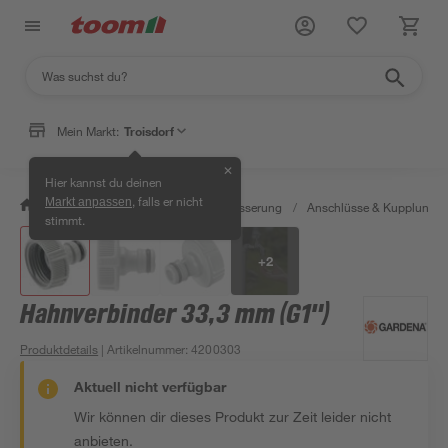
Mein Markt:
Troisdorf
✕
Hier kannst du deinen
, falls er nicht
Markt anpassen
/
Garten & Freizeit
/
Gartenbewässerung
/
Anschlüsse & Kupplunge
stimmt.
+
2
Hahnverbinder 33,3 mm (G1")
Produktdetails
| Artikelnummer
:
4200303
Aktuell nicht verfügbar
Wir können dir dieses Produkt zur Zeit leider nicht
anbieten.