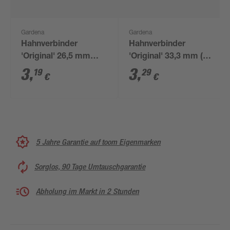
Gardena
Gardena
Hahnverbinder
Hahnverbinder
'Original' 26,5 mm
'Original' 33,3 mm (1")
(3/4") grau
grau
3
,
3
,
19
29
€
€
5 Jahre Garantie auf toom Eigenmarken
Sorglos, 90 Tage Umtauschgarantie
Abholung im Markt in 2 Stunden