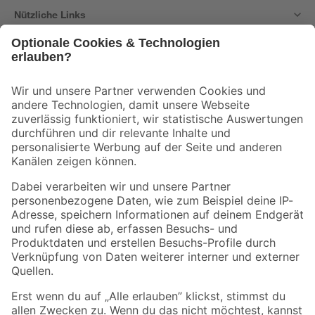
Nützliche Links
Bleib auf dem Laufenden mit unserem Newsletter
Der toom Newsletter: Keine Angebote und Aktionen mehr verpassen!
Zur Newsletter Anmeldung
Folge uns
Zahlungsarten
Versandarten
Sicher einkaufen