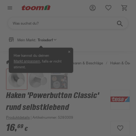
Mein Markt:
Troisdorf
✕
Hier kannst du deinen
, falls er nicht
Markt anpassen
/
Werkstatt & Maschinen
/
Eisenwaren & Beschläge
/
Haken & Ösen
stimmt.
Haken 'Powerbutton Classic'
rund selbstklebend
Produktdetails
| Artikelnummer
:
5280309
16
,
69
€