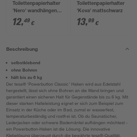
Toilettenpapierhalter
Toilettenpapierhalter
'Nero' wandhängend
'Kova' mattschwarz
schwarz
12
,
13
,
49
99
€
€
Beschreibung
selbstklebend
ohne Bohren
hält bis zu 6 kg
Der tesa® 'Powerbutton Classic' Haken wird aus Edelstahl
hergestellt, lässt sich ohne Bohren an die Wand bringen und
garantiert einen sicheren Halt für Gegenstände bis zu 6 kg. Mit
dieser starken Halteleistung eignet er sich zum Beispiel zum
Einsatz in der Küche oder im Bad, zumal er wasserfest,
temperaturbeständig und rostfrei ist. Ob du Saunatücher,
Lederjacken oder schwere Bademäntel aufhängen möchtest -
ein Powerbutton-Haken ist die Lösung. Die innovative
Klebelösung überzeugt durch die bewährte tesa®-Qualität.