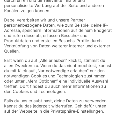
Folge uns
Zahlungsarten
Versandarten
Sicher einkaufen
Jetzt die toom-App herunterladen
Alle Preisangaben in EUR inkl. gesetzl. MwSt.. Die dargestellten Angebote sind unter
Umständen nicht in allen Märkten verfügbar. Die angegebenen Verfügbarkeiten beziehen
sich auf den unter "Mein Markt" ausgewählten toom Baumarkt. Alle Angebote und