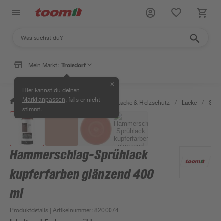
Mein Markt:
Troisdorf
✕
Hier kannst du deinen
, falls er nicht
Markt anpassen
/
Bauen & Renovieren
/
Farben, Lacke & Holzschutz
/
Lacke
/
Sprü
stimmt.
Hammerschlag-Sprühlack
kupferfarben glänzend 400
ml
Produktdetails
| Artikelnummer
:
8200074