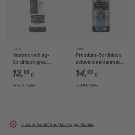
toom
toom
Hammerschlag-
Premium-Sprühlack
Sprühlack grau
schwarz seidenmatt
glänzend 400 ml
400 ml
13
,
14
,
99
99
€
€
34,98 € / Liter
37,48 € / Liter
5 Jahre Garantie auf toom Eigenmarken