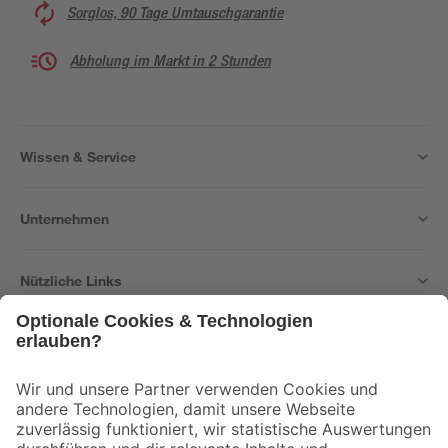
Sorglos, 90 Tage Umtauschgarantie
Abholung im Markt in 2 Stunden
Wissen & Service
Unternehmen
Nützliche Links
Bleib auf dem Laufenden mit unserem Newsletter
Der toom Newsletter: Keine Angebote und Aktionen mehr verpassen!
Zur Newsletter Anmeldung