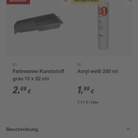
Bestseller
Mengenrabatt
B1
B1
Farbwanne Kunststoff
Acryl weiß 280 ml
grau 15 x 32 cm
2
,
1
,
69
99
€
€
7,11 € / Liter
Beschreibung