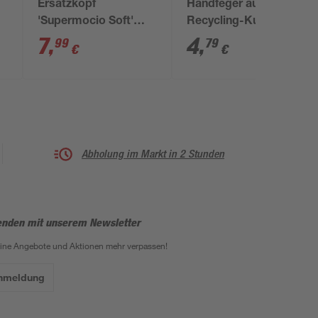
Ersatzkopf
Handfeger aus
'Supermocio Soft'
Recycling-Kunststoff
Microfaser
grau
7
,
4
,
99
79
€
€
Abholung im Markt in 2 Stunden
enden mit unserem Newsletter
eine Angebote und Aktionen mehr verpassen!
Anmeldung