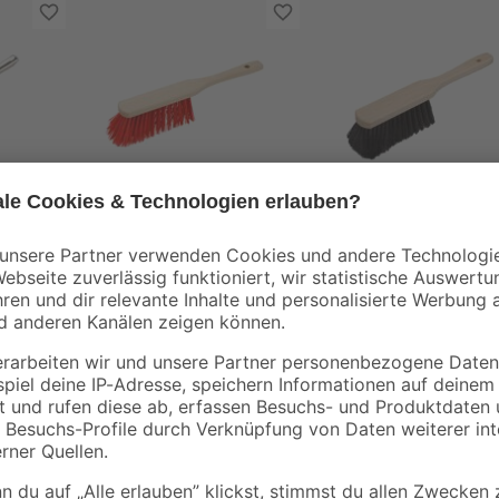
BÜMAG eG
BÜMAG eG
Handfeger Holz
Handfeger Holz
Elaston rot
Kunsthaar schwarz
4
,
4
,
79
79
€
€