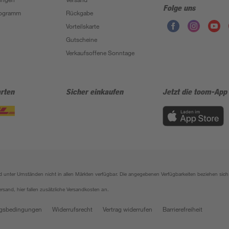
Folge uns
Programm
Rückgabe
Vorteilskarte
Gutscheine
Verkaufsoffene Sonntage
rten
Sicher einkaufen
Jetzt die toom-App
sind unter Umständen nicht in allen Märkten verfügbar. Die angegebenen Verfügbarkeiten beziehen s
ersand, hier fallen zusätzliche Versandkosten an.
gsbedingungen
Widerrufsrecht
Vertrag widerrufen
Barrierefreiheit