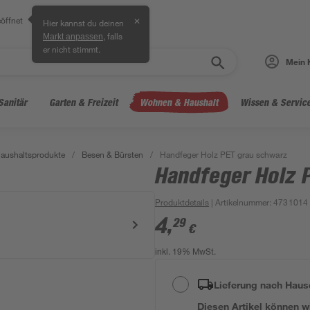
öffnet
✕
Hier kannst du deinen
, falls
Markt anpassen
er nicht stimmt.
Mein 
Sanitär
Garten & Freizeit
Wohnen & Haushalt
Wissen & Servic
aushaltsprodukte
/
Besen & Bürsten
/
Handfeger Holz PET grau schwarz
Handfeger Holz 
Produktdetails
| Artikelnummer
:
4731014
4
,
29
€
inkl. 19% MwSt.
Lieferung nach Haus
Diesen Artikel können wir