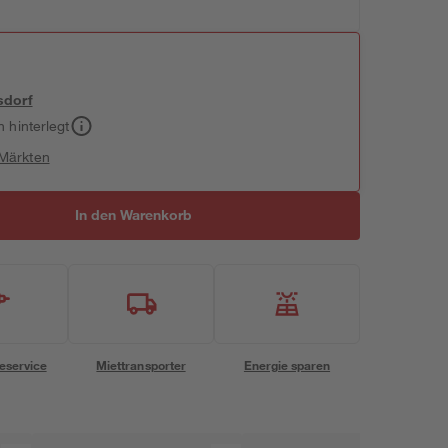
sdorf
h hinterlegt
 Märkten
In den Warenkorb
eservice
Miettransporter
Energie sparen