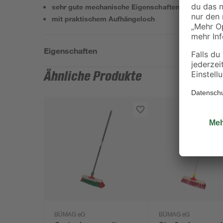
sehr gute mechanische Eigenschaften
mit praktischem Aufhängeloch
Eigenschaften
Ähnliche Produkte
BÜMAG eG
BÜMAG eG