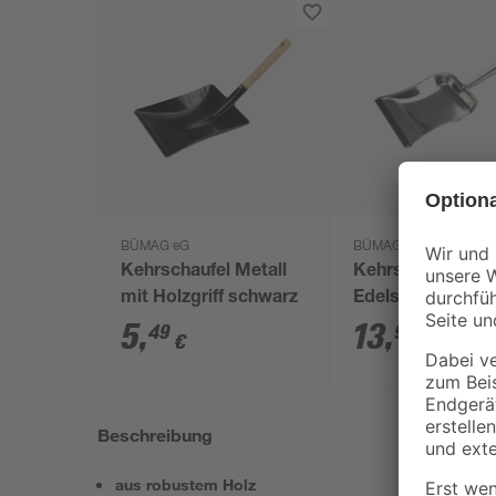
BÜMAG eG
BÜMAG eG
Kehrschaufel Metall
Kehrschaufel
mit Holzgriff schwarz
Edelstahl
5
,
13
,
49
99
€
€
Beschreibung
aus robustem Holz