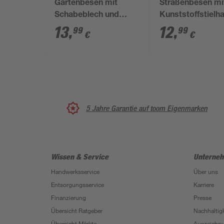
Gartenbesen mit
Straßenbesen mi
Schabeblech und
Kunststoffstielha
Teleskopstiel Elaston
und Holzstiel El
13
,
12
,
99
99
€
€
40 cm grün rot
40 cm rot
5 Jahre Garantie auf toom Eigenmarken
Wissen & Service
Unterne
Handwerksservice
Über uns
Entsorgungsservice
Karriere
Finanzierung
Presse
Übersicht Ratgeber
Nachhaltigk
Übersicht Märkte
Auszeichn