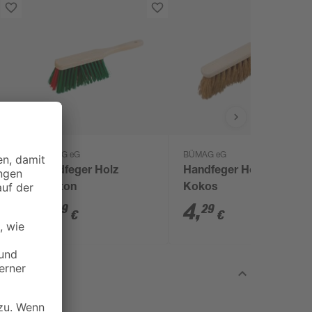
BÜMAG eG
BÜMAG eG
Handfeger Holz
Handfeger Holz
Elaston
Kokos
6
,
4
,
99
29
€
€