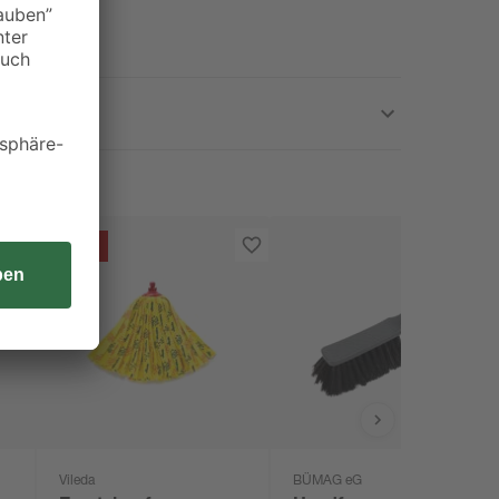
Aktion
Vileda
BÜMAG eG