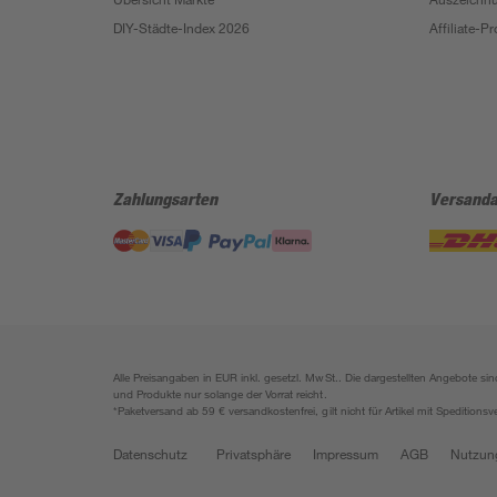
DIY-Städte-Index 2026
Affiliate-
Zahlungsarten
Versanda
Alle Preisangaben in EUR inkl. gesetzl. MwSt.. Die dargestellten Angebote 
und Produkte nur solange der Vorrat reicht.
*Paketversand ab 59 € versandkostenfrei, gilt nicht für Artikel mit Speditionsv
Datenschutz
Privatsphäre
Impressum
AGB
Nutzun