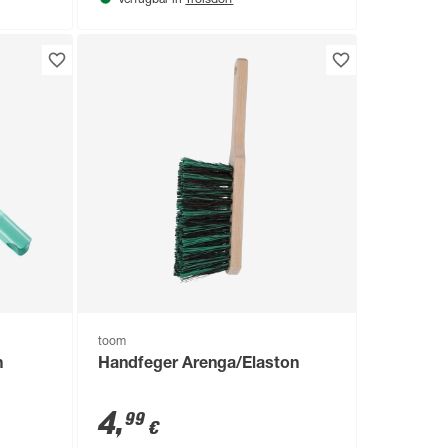
Verfügbar in
toom
n
Handfeger Arenga/Elaston
4
,
99
€