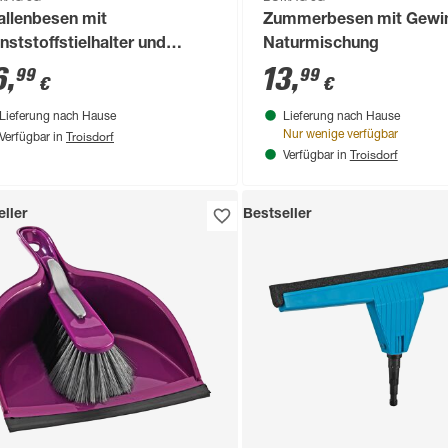
allenbesen mit
Zummerbesen mit Gewi
nststoffstielhalter und
Naturmischung
leskopstiel 30 cm gelb grün
6
,
13
,
99
99
€
€
Lieferung nach Hause
Lieferung nach Hause
Troisdorf
Nur wenige verfügbar
Verfügbar in
Troisdorf
Verfügbar in
ller
Bestseller