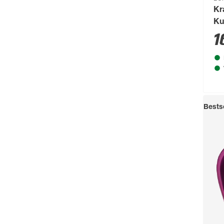
Kr
Ku
Te
1
Bestse