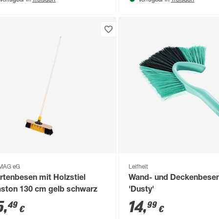
Verfügbar in
Verfügbar in
MAG eG
Leifheit
rtenbesen mit Holzstiel
Wand- und Deckenbese
aston 130 cm gelb schwarz
'Dusty'
5
,
14
,
49
99
€
€