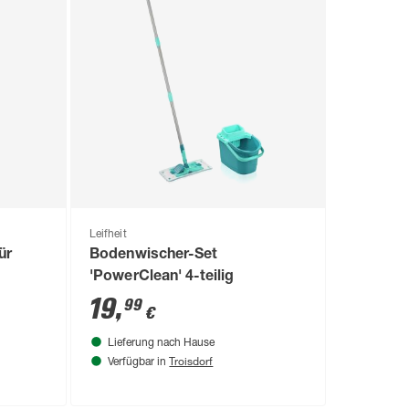
Leifheit
ür
Bodenwischer-Set
'PowerClean' 4-teilig
19
,
99
€
Lieferung nach Hause
Troisdorf
Verfügbar in