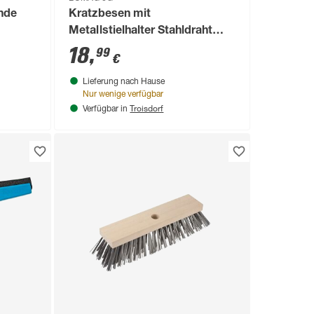
nde
Kratzbesen mit
Metallstielhalter Stahldraht
Elaston 40 cm schwarz
18
,
99
€
Lieferung nach Hause
Nur wenige verfügbar
Troisdorf
Verfügbar in