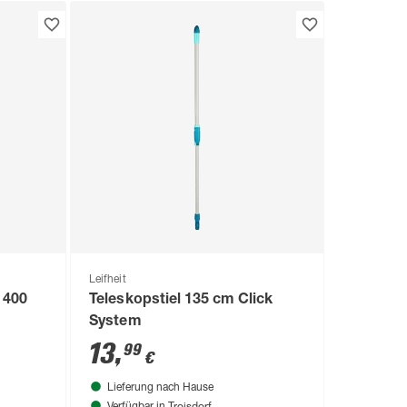
Leifheit
 400
Teleskopstiel 135 cm Click
System
13
,
99
€
Lieferung nach Hause
Troisdorf