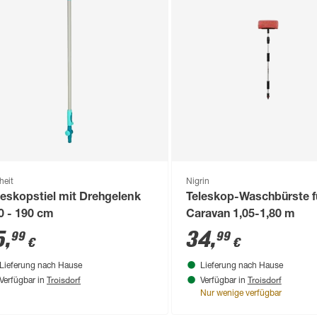
heit
Nigrin
leskopstiel mit Drehgelenk
Teleskop-Waschbürste f
0 - 190 cm
Caravan 1,05-1,80 m
5
,
34
,
99
99
€
€
Lieferung nach Hause
Lieferung nach Hause
Troisdorf
Troisdorf
Verfügbar in
Verfügbar in
Nur wenige verfügbar