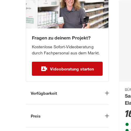
Fragen zu deinem Projekt?
Kostenlose Sofort-Videoberatung
durch Fachpersonal aus dem Markt.
Videoberatung starten
BÜ
Verfügbarkeit
Sa
Lieferung nach Hause
(53)
El
1
In Troisdorf verfügbar
(152)
Preis
Auf Wunsch in Troisdorf
bestellbar
(57)
-
€