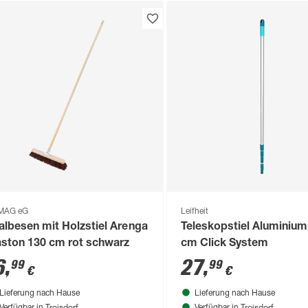
MAG eG
Leifheit
albesen mit Holzstiel Arenga
Teleskopstiel Aluminium
aston 130 cm rot schwarz
cm Click System
6
,
27
,
99
99
€
€
Lieferung nach Hause
Lieferung nach Hause
Troisdorf
Troisdorf