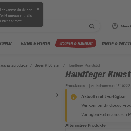
✕
ier kannst du deinen
, falls
Markt anpassen
r nicht stimmt.
Mein 
Sanitär
Garten & Freizeit
Wohnen & Haushalt
Wissen & Servic
aushaltsprodukte
/
Besen & Bürsten
/
Handfeger Kunststoff
Handfeger Kunst
Produktdetails
| Artikelnummer
:
4740222
Aktuell nicht verfügbar
Wir können dir dieses Produ
Verfügbarkeit in anderen 
Alternative Produkte