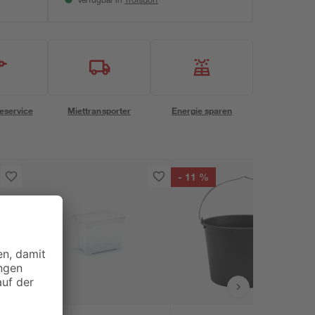
Verfügbar in
eservice
Miettransporter
Energie sparen
- 11 %