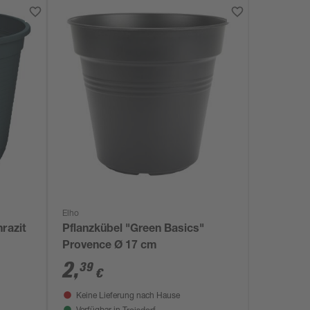
Elho
razit
Pflanzkübel "Green Basics"
Provence Ø 17 cm
2
,
39
€
Keine Lieferung nach Hause
Troisdorf