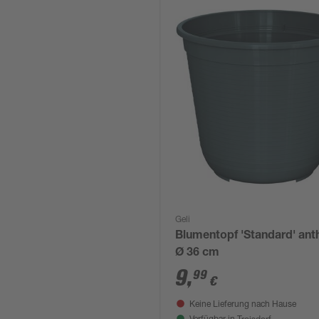
Geli
Blumentopf 'Standard' anth
Ø 36 cm
9
,
99
€
Keine Lieferung nach Hause
Troisdorf