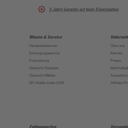
5 Jahre Garantie auf toom Eigenmarken
Wissen & Service
Unterne
Handwerksservice
Über uns
Entsorgungsservice
Karriere
Finanzierung
Presse
Übersicht Ratgeber
Nachhaltigk
Übersicht Märkte
Auszeichn
DIY-Städte-Index 2026
Affiliate-
Zahlungsarten
Versanda