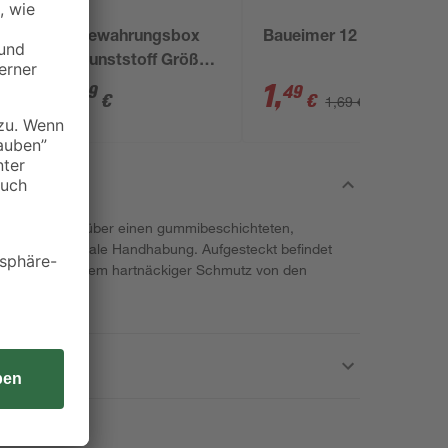
KIS
Aufbewahrungsbox
Baueimer 12 l
'R' Kunststoff Größe
 x
S 17 Liter 37 x 26,5 x
4
,
1
,
29
49
€
€
1,69 €
25,5 cm
stoff verfügt über einen gummibeschichteten,
ietet so optimale Handhabung. Aufgesteckt befindet
reifkamm, mit dem hartnäckiger Schmutz von den