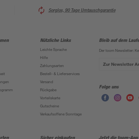
Sorglos, 90 Tage Umtauschgarantie
hmen
Nützliche Links
Bleib auf dem Lauf
Leichte Sprache
Der toom Newsletter: K
Hilfe
Zur Newsletter 
Zahlungsarten
eit
Bestell- & Lieferservices
ungen
Versand
Folge uns
Programm
Rückgabe
Vorteilskarte
Gutscheine
Verkaufsoffene Sonntage
rten
Sicher einkaufen
Jetzt die toom-App