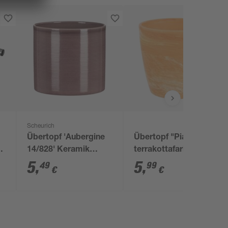
Scheurich
Übertopf 'Aubergine
Übertopf "Pia" Ton
14/828' Keramik
terrakottafarben
aubergine Ø 14 x 13
marmoriert Ø 20 cm
5
,
5
,
49
99
€
€
cm