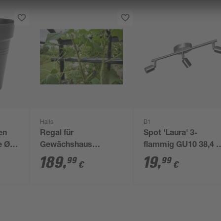
Halls
B1
en
Regal für
Spot 'Laura' 3-
e Ø
Gewächshaus
flammig GU10 38,4 x
'Burford 610' und
8,5 cm
189
,
19
,
99
99
€
€
'Blockley 810'
schwarz