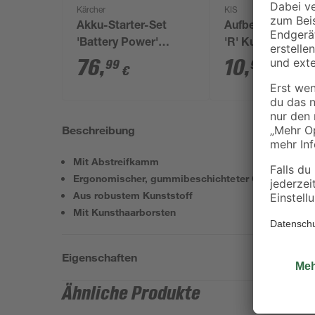
Kärcher
KIS
Akku-Starter-Set
Aufbewahrungsb
'Battery Power'
'R' Kunststoff G
Ladegerät und Akku
XL 57 Liter 56,5 x
76
,
10
,
99
99
€
€
18 V, 2,5 Ah
36 cm
Beschreibung
Mit Abstreifkamm
Ergonomischer, gummibeschichteter Griff
Aus robustem Kunststoff
Mit Kunsthaarborsten
Eigenschaften
Ähnliche Produkte