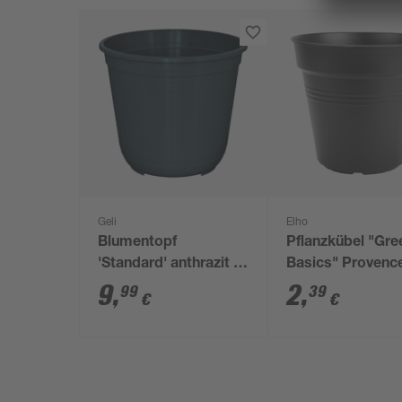
Geli
Elho
Blumentopf
Pflanzkübel "Gre
'Standard' anthrazit Ø
Basics" Provenc
36 cm
17 cm
9
,
2
,
99
39
€
€