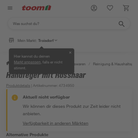
Mein Markt:
Troisdorf
✕
Hier kannst du deinen
, falls er nicht
Markt anpassen
/
Wohnen & Haushalt
/
Haushaltswaren
/
Reinigung & Haushaltspro
stimmt.
Handfeger mit Rosshaar
Produktdetails
| Artikelnummer
:
4734950
Aktuell nicht verfügbar
Wir können dir dieses Produkt zur Zeit leider nicht
anbieten.
Verfügbarkeit in anderen Märkten
Alternative Produkte