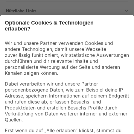
Nützliche Links
Bleib auf dem Laufenden mit unserem Newsletter
Der toom Newsletter: Keine Angebote und Aktionen mehr verpassen!
Zur Newsletter Anmeldung
Folge uns
Zahlungsarten
Versandarten
Sicher einkaufen