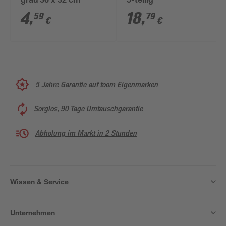
grau 36 x 32 cm
5-teilig
4
,
18
,
59
79
€
€
5 Jahre Garantie auf toom Eigenmarken
Sorglos, 90 Tage Umtauschgarantie
Abholung im Markt in 2 Stunden
Wissen & Service
Unternehmen