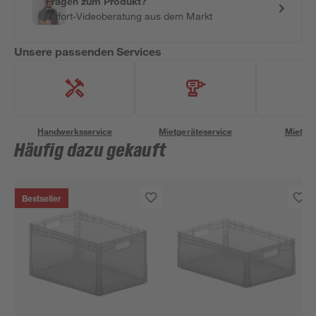
Fragen zum Produkt?
Sofort-Videoberatung aus dem Markt
Unsere passenden Services
Handwerksservice
Mietgeräteservice
Miettra
Häufig dazu gekauft
Bestseller