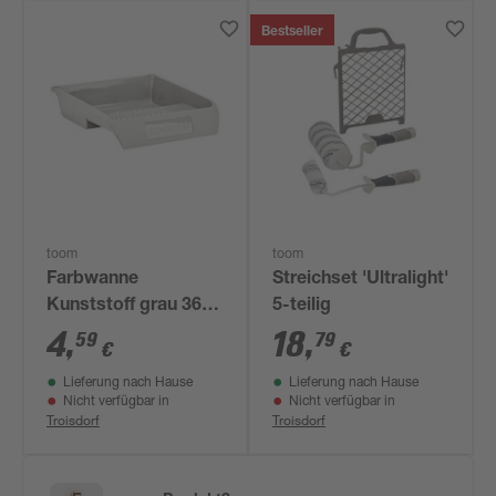
Bestseller
toom
toom
Farbwanne
Streichset 'Ultralight'
Kunststoff grau 36 x
5-teilig
32 cm
4
,
18
,
59
79
€
€
Lieferung nach Hause
Lieferung nach Hause
Nicht verfügbar in
Nicht verfügbar in
Troisdorf
Troisdorf