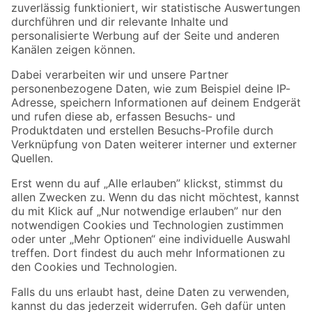
Zur Newsletter Anmeldung
Folge uns
Zahlungsarten
Versandarten
Sicher einkaufen
Jetzt die toom-App herunterladen
Alle Preisangaben in EUR inkl. gesetzl. MwSt.. Die dargestellten Angebote sind unter