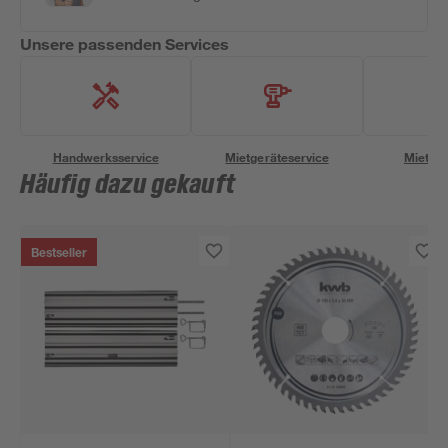
Unsere passenden Services
Handwerksservice
Mietgeräteservice
Miettra
Häufig dazu gekauft
Bestseller