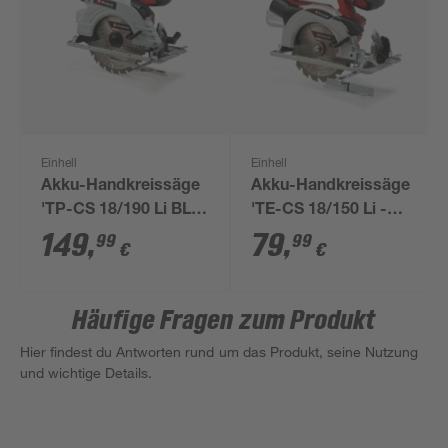
Einhell
Einhell
Akku-Handkreissäge
Akku-Handkreissäge
'TP-CS 18/190 Li BL -
'TE-CS 18/150 Li -
Solo' Ø 190 mm, ohne
Solo' 18 V ohne Akku,
149
,
79
,
99
99
€
€
Akku
Ø 150 mm
Häufige Fragen zum Produkt
Hier findest du Antworten rund um das Produkt, seine Nutzung
und wichtige Details.