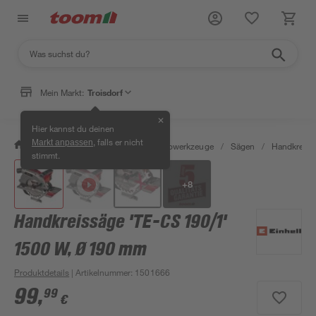
Mein Markt:
Troisdorf
✕
Hier kannst du deinen
, falls er nicht
Markt anpassen
/
Werkstatt & Maschinen
/
Elektrowerkzeuge
/
Sägen
/
Handkreiss
stimmt.
+
8
Handkreissäge 'TE-CS 190/1'
1500 W, Ø 190 mm
Produktdetails
| Artikelnummer
:
1501666
99
,
99
€