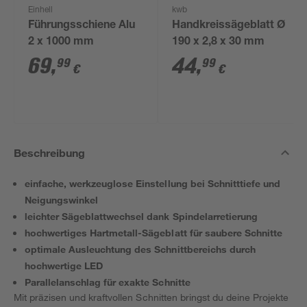
Einhell
kwb
Führungsschiene Alu
Handkreissägeblatt Ø
2 x 1000 mm
190 x 2,8 x 30 mm
69
,
44
,
99
99
€
€
Beschreibung
einfache, werkzeuglose Einstellung bei Schnitttiefe und
Neigungswinkel
leichter Sägeblattwechsel dank Spindelarretierung
hochwertiges Hartmetall-Sägeblatt für saubere Schnitte
optimale Ausleuchtung des Schnittbereichs durch
hochwertige LED
Parallelanschlag für exakte Schnitte
Mit präzisen und kraftvollen Schnitten bringst du deine Projekte