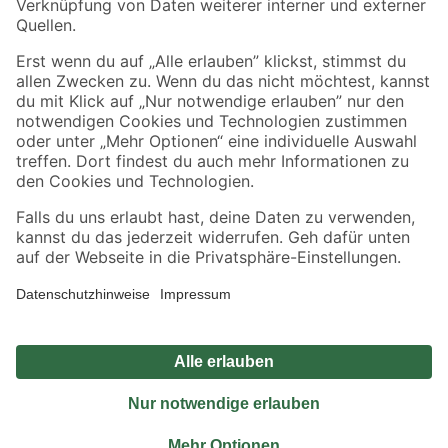
Sicher einkaufen
Jetzt die toom-App herunterladen
Alle Preisangaben in EUR inkl. gesetzl. MwSt.. Die dargestellten Angebote sind unter
Umständen nicht in allen Märkten verfügbar. Die angegebenen Verfügbarkeiten beziehen
sich auf den unter "Mein Markt" ausgewählten toom Baumarkt. Alle Angebote und
Produkte nur solange der Vorrat reicht.
*Paketversand ab 59 € versandkostenfrei, gilt nicht für Artikel mit Speditionsversand, hier
fallen zusätzliche Versandkosten an.
Datenschutz
Privatsphäre
Impressum
AGB
Nutzungsbedingungen
Widerrufsrecht
Vertrag widerrufen
Barrierefreiheit