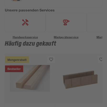
Unsere passenden Services
Handwerksservice
Mietgeräteservice
Miettra
Häufig dazu gekauft
Mengenrabatt
Bestseller