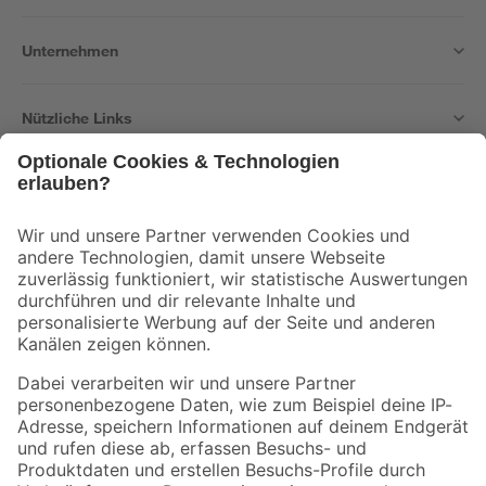
Unternehmen
Nützliche Links
Bleib auf dem Laufenden mit unserem Newsletter
Der toom Newsletter: Keine Angebote und Aktionen mehr verpassen!
Zur Newsletter Anmeldung
Folge uns
Zahlungsarten
Versandarten