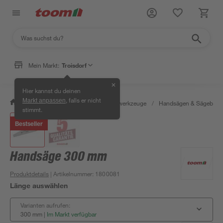
Mein Markt:
Troisdorf
✕
Hier kannst du deinen
, falls er nicht
Markt anpassen
/
Werkstatt & Maschinen
/
Handwerkzeuge
/
Handsägen & Sägeblätt
stimmt.
Bestseller
Handsäge 300 mm
Produktdetails
| Artikelnummer
:
1800081
Länge auswählen
Varianten aufrufen:
300 mm
|
Im Markt verfügbar