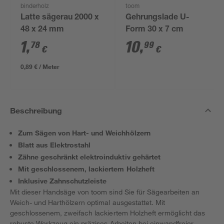
binderholz
toom
Latte sägerau 2000 x
Gehrungslade U-
48 x 24 mm
Form 30 x 7 cm
1
,
10
,
78
99
€
€
0,89 € / Meter
Beschreibung
Zum Sägen von Hart- und Weichhölzern
Blatt aus Elektrostahl
Zähne geschränkt elektroinduktiv gehärtet
Mit geschlossenem, lackiertem Holzheft
Inklusive Zahnschutzleiste
Mit dieser Handsäge von toom sind Sie für Sägearbeiten an
Weich- und Harthölzern optimal ausgestattet. Mit
geschlossenem, zweifach lackiertem Holzheft ermöglicht das
robuste Werkzeug ein präzises Arbeiten bei einwandfreier