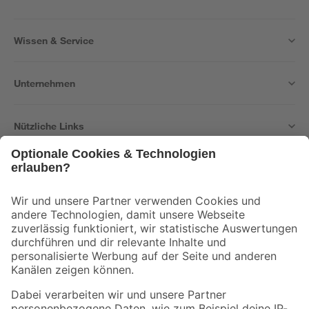
Wissen & Service
Unternehmen
Nützliche Links
Bleib auf dem Laufenden mit unserem Newsletter
Der toom Newsletter: Keine Angebote und Aktionen mehr verpassen!
Zur Newsletter Anmeldung
Folge uns