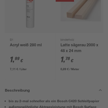
B1
binderholz
Acryl weiß 280 ml
Latte sägerau 2000 x
48 x 24 mm
1
,
1
,
99
78
€
€
7,11 € / Liter
0,89 € / Meter
Beschreibung
bis zu 2-mal schneller als ein Bosch C420 Schleifpapier
außergewöhnliche Abtragsleistung mit Bosch Surface