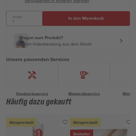
Verfügbarkeit in anderen Märkten
Anzahl:
In den Warenkorb
Fragen zum Produkt?
Sofort-Videoberatung aus dem Markt
Unsere passenden Services
Handwerksservice
Mietgeräteservice
Miettra
Häufig dazu gekauft
Mengenrabatt
Mengenrabatt
Bestseller