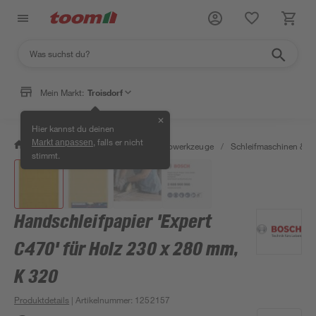
Mein Markt:
Troisdorf
✕
Hier kannst du deinen
, falls er nicht
Markt anpassen
/
Werkstatt & Maschinen
/
Elektrowerkzeuge
/
Schleifmaschinen & T
stimmt.
Handschleifpapier 'Expert
C470' für Holz 230 x 280 mm,
K 320
Produktdetails
| Artikelnummer
:
1252157