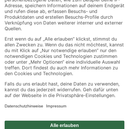
Zahlungsarten
Versandarten
Sicher einkaufen
Jetzt die toom-App herunterladen
Alle Preisangaben in EUR inkl. gesetzl. MwSt.. Die dargestellten Angebote sind unter
Umständen nicht in allen Märkten verfügbar. Die angegebenen Verfügbarkeiten beziehen
sich auf den unter "Mein Markt" ausgewählten toom Baumarkt. Alle Angebote und
Produkte nur solange der Vorrat reicht.
*Paketversand ab 59 € versandkostenfrei, gilt nicht für Artikel mit Speditionsversand, hier
fallen zusätzliche Versandkosten an.
Datenschutz
Privatsphäre
Impressum
AGB