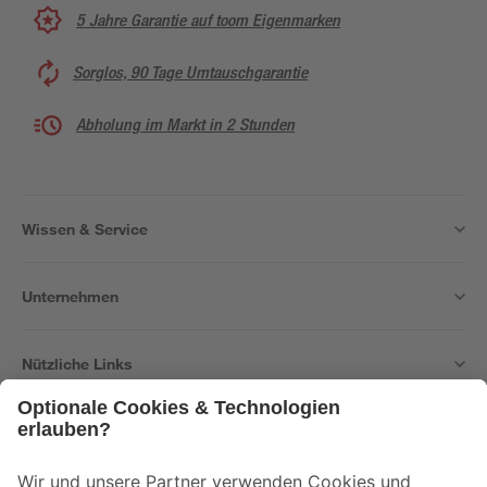
5 Jahre Garantie auf toom Eigenmarken
Sorglos, 90 Tage Umtauschgarantie
Abholung im Markt in 2 Stunden
Wissen & Service
Unternehmen
Nützliche Links
Bleib auf dem Laufenden mit unserem Newsletter
Der toom Newsletter: Keine Angebote und Aktionen mehr verpassen!