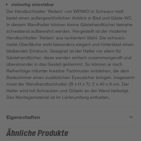
vielseitig einsetzbar
Der Handtuchhalter 'Reitani' von WENKO in Schwarz matt
bietet einen außergewöhnlichen Anblick in Bad und Gäste-WC.
In diesem Wandhalter können kleine Gästehandtücher beinahe
schwebend aufbewahrt werden. Hergestellt ist der moderne
Handtuchhalter 'Reitani' aus lackiertem Stahl. Die schwarz-
matte Oberfläche wirkt besonders elegant und hinterlässt einen
bleibenden Eindruck. Geeignet ist der Halter vor allem für
Gästehandtücher, diese werden einfach zusammengerollt und
übereinander in das Gestell geklemmt. So können je nach
Reihenfolge mitunter kreative Farbmuster entstehen, die dem
Badezimmer einen zusätzlichen Eyecatcher bringen. Insgesamt
misst der Wandhandtuchhalter (B x H x T): 2 x 40 x 9 cm. Der
Halter wird mit Schrauben und Dübeln an der Wand befestigt.
Das Montagematerial ist im Lieferumfang enthalten.
Eigenschaften
Ähnliche Produkte