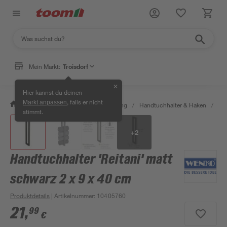
Mein Markt:
Troisdorf
✕
Hier kannst du deinen
, falls er nicht
Markt anpassen
/
Bad & Sanitär
/
Bad-Ausstattung
/
Handtuchhalter & Haken
/
Han
stimmt.
+
2
Handtuchhalter 'Reitani' matt
schwarz 2 x 9 x 40 cm
Produktdetails
| Artikelnummer
:
10405760
21
,
99
€