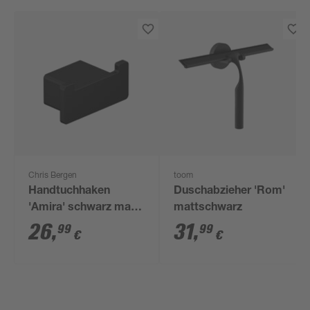
Chris Bergen
toom
Handtuchhaken
Duschabzieher 'Rom'
'Amira' schwarz matt
mattschwarz
doppelt 3,4 x 6,4 x
26
,
31
,
99
99
€
€
2,95 cm