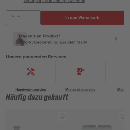
Verfügbarkeit in anderen Märkten
Anzahl:
In den Warenkorb
Fragen zum Produkt?
Sofort-Videoberatung aus dem Markt
Unsere passenden Services
Handwerksservice
Mietgeräteservice
Miettra
Häufig dazu gekauft