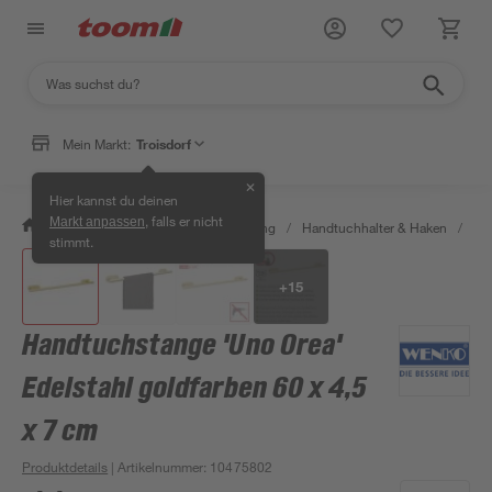
Mein Markt:
Troisdorf
✕
Hier kannst du deinen
, falls er nicht
Markt anpassen
/
Bad & Sanitär
/
Bad-Ausstattung
/
Handtuchhalter & Haken
/
Han
stimmt.
+
15
Handtuchstange 'Uno Orea'
Edelstahl goldfarben 60 x 4,5
x 7 cm
Produktdetails
| Artikelnummer
:
10475802