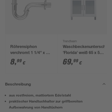
Trendteam
Röhrensiphon
Waschbeckenunterschran
verchromt 1 1/4" x 32
'Florida' weiß 65 x 56
mm
x 33 cm
8
,
69
,
99
99
€
€
Beschreibung
aus rostfreiem, mattiertem Edelstahl
praktischer Handtuchhalter zur griffbereiten
Aufbewahrung von Handtüchern