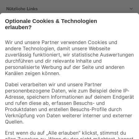
Nützliche Links
Bleib auf dem Laufenden mit unserem Newsletter
Der toom Newsletter: Keine Angebote und Aktionen mehr verpassen!
Zur Newsletter Anmeldung
Folge uns
Zahlungsarten
Versandarten
Sicher einkaufen