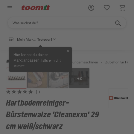
Mein Markt:
Troisdorf
✕
Hier kannst du deinen
, falls er nicht
Markt anpassen
/
Werkstatt & Maschinen
/
Reinigungsmaschinen
/
Zubehör für Rein
stimmt.
+
2
(1)
Hartbodenreiniger-
Bürstenwalze 'Cleanexxo' 29
cm weiß/schwarz