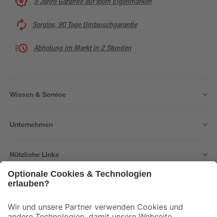
5 Jahre Garantie auf toom Eigenmarken
Sorglos, 90 Tage Umtauschgarantie
Abholung im Markt in 2 Stunden
Wissen & Service
Unternehmen
Nützliche Links
Bleib auf dem Laufenden mit unserem Newsletter
Der toom Newsletter: Keine Angebote und Aktionen mehr verpassen!