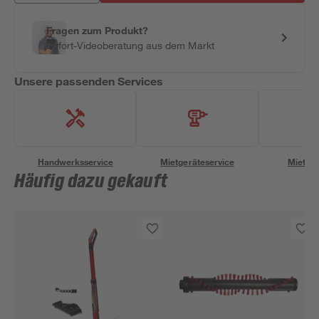
Fragen zum Produkt?
Sofort-Videoberatung aus dem Markt
Unsere passenden Services
Handwerksservice
Mietgeräteservice
Miettra
Häufig dazu gekauft