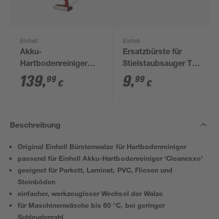
Einhell
Einhell
Akku-
Ersatzbürste für
Hartbodenreiniger
Stielstaubsauger TE-
'Cleanexxo' 18 V ohne
SV 18 Li
139
,
9
,
99
99
€
€
Akku und Ladegerät
Beschreibung
Original Einhell Bürstenwalze für Hartbodenreiniger
passend für Einhell Akku-Hartbodenreiniger 'Cleanexxo'
geeignet für Parkett, Laminat, PVC, Fliesen und
Steinböden
einfacher, werkzeugloser Wechsel der Walze
für Maschinenwäsche bis 60 °C, bei geringer
Schleuderzahl