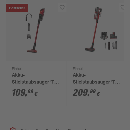
Bestseller
Einhell
Einhell
Akku-
Akku-
Stielstaubsauger 'TE-
Stielstaubsauger 'TE-
SV 18 Li-Solo' 18 V
SV 18/270 Li BL-Solo'
109
,
209
,
99
99
€
€
18 V ohne Akku und
Ladegerät