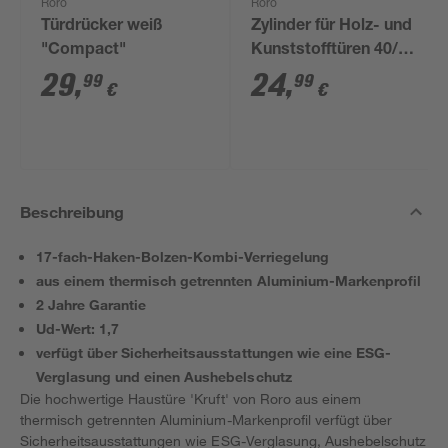
Roro
Roro
Türdrücker weiß
Zylinder für Holz- und
"Compact"
Kunststofftüren 40/40
mm
29
,
24
,
99
99
€
€
Beschreibung
17-fach-Haken-Bolzen-Kombi-Verriegelung
aus einem thermisch getrennten Aluminium-Markenprofil
2 Jahre Garantie
Ud-Wert: 1,7
verfügt über Sicherheitsausstattungen wie eine ESG-
Verglasung und einen Aushebelschutz
Die hochwertige Haustüre 'Kruft' von Roro aus einem
thermisch getrennten Aluminium-Markenprofil verfügt über
Sicherheitsausstattungen wie ESG-Verglasung, Aushebelschutz