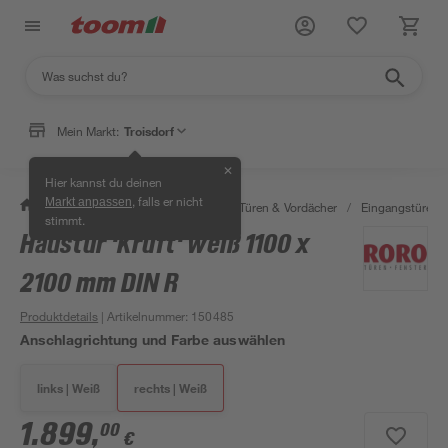
Mein Markt:
Troisdorf
✕
Hier kannst du deinen
, falls er nicht
Markt anpassen
/
Bauen & Renovieren
/
Fenster, Türen & Vordächer
/
Eingangstüren
stimmt.
Haustür 'Kruft' weiß 1100 x
2100 mm DIN R
Produktdetails
| Artikelnummer
:
150485
Anschlagrichtung und Farbe auswählen
links | Weiß
rechts | Weiß
1.899
,
00
€