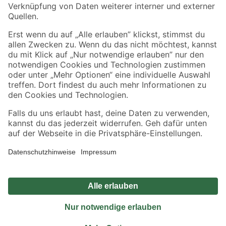
Sicher einkaufen
Jetzt die toom-App herunterladen
Alle Preisangaben in EUR inkl. gesetzl. MwSt.. Die dargestellten Angebote sind unter
Umständen nicht in allen Märkten verfügbar. Die angegebenen Verfügbarkeiten beziehen
sich auf den unter "Mein Markt" ausgewählten toom Baumarkt. Alle Angebote und
Produkte nur solange der Vorrat reicht.
*Paketversand ab 59 € versandkostenfrei, gilt nicht für Artikel mit Speditionsversand, hier
fallen zusätzliche Versandkosten an.
Datenschutz
Privatsphäre
Impressum
AGB
Nutzungsbedingungen
Widerrufsrecht
Vertrag widerrufen
Barrierefreiheit