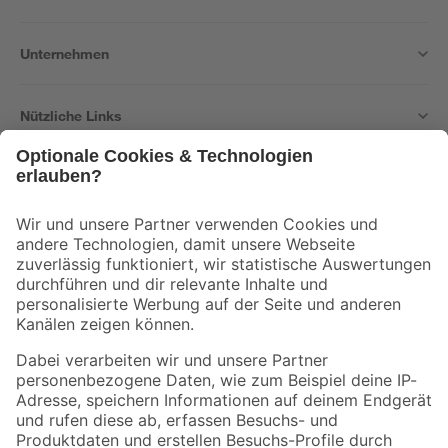
Unternehmen
Nützliche Links
Bleib auf dem Laufenden mit unserem Newsletter
Der toom Newsletter: Keine Angebote und Aktionen mehr verpassen!
Zur Newsletter Anmeldung
Folge uns
Zahlungsarten
Versandarten