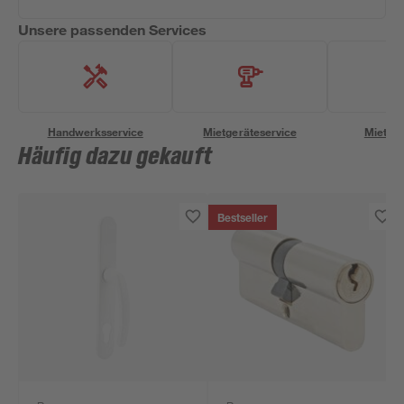
Unsere passenden Services
Handwerksservice
Mietgeräteservice
Miettra
Häufig dazu gekauft
Bestseller