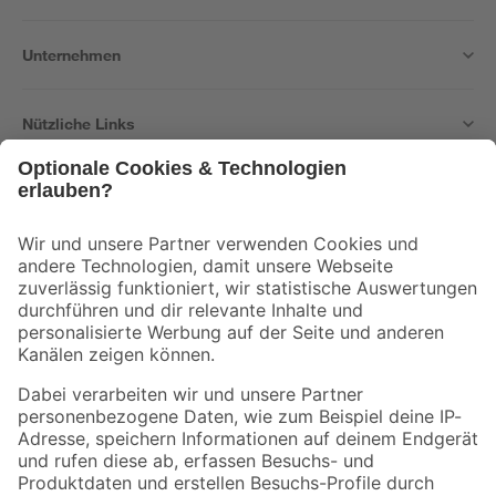
Unternehmen
Nützliche Links
Bleib auf dem Laufenden mit unserem Newsletter
Der toom Newsletter: Keine Angebote und Aktionen mehr verpassen!
Zur Newsletter Anmeldung
Folge uns
Zahlungsarten
Versandarten