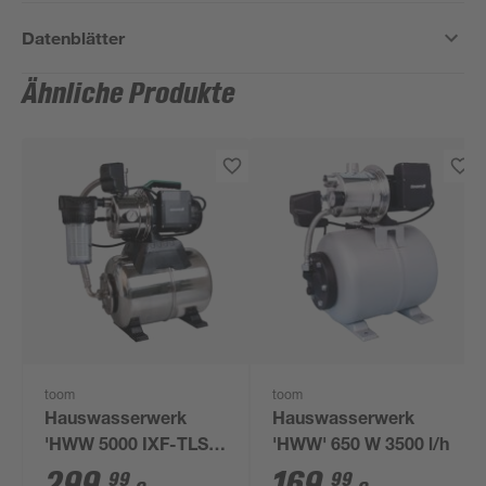
Datenblätter
Ähnliche Produkte
toom
toom
Hauswasserwerk
Hauswasserwerk
'HWW 5000 IXF-TLS'
'HWW' 650 W 3500 l/h
1200W 5000 l/h
299
,
169
,
99
99