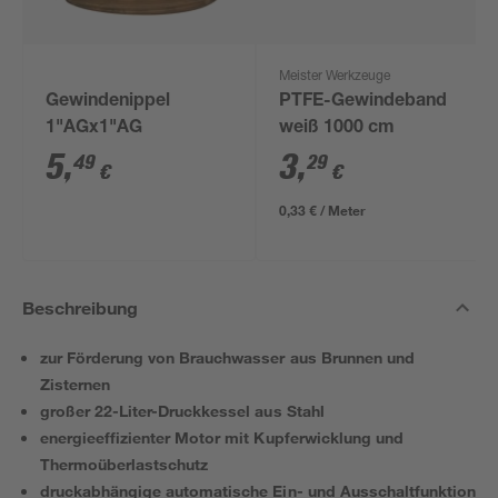
Meister Werkzeuge
Gewindenippel
PTFE-Gewindeband
1"AGx1"AG
weiß 1000 cm
5
,
3
,
49
29
€
€
0,33 € / Meter
Beschreibung
zur Förderung von Brauchwasser aus Brunnen und
Zisternen
großer 22-Liter-Druckkessel aus Stahl
energieeffizienter Motor mit Kupferwicklung und
Thermoüberlastschutz
druckabhängige automatische Ein- und Ausschaltfunktion