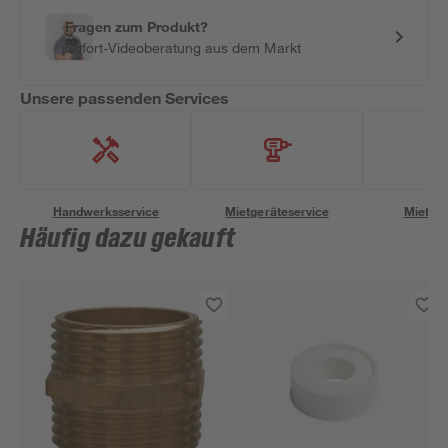
Fragen zum Produkt?
Sofort-Videoberatung aus dem Markt
Unsere passenden Services
Handwerksservice
Mietgeräteservice
Miettra
Häufig dazu gekauft