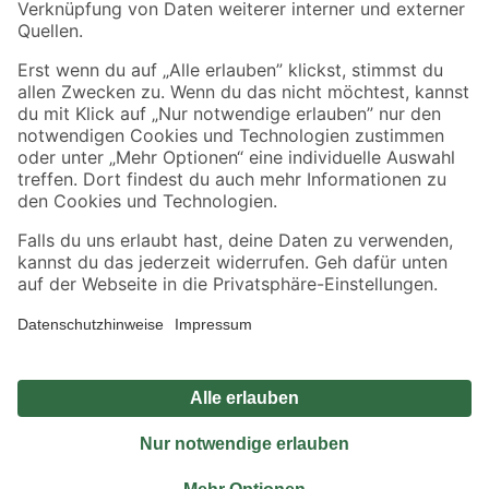
Sicher einkaufen
Jetzt die toom-App herunterladen
Alle Preisangaben in EUR inkl. gesetzl. MwSt.. Die dargestellten Angebote sind unter
Umständen nicht in allen Märkten verfügbar. Die angegebenen Verfügbarkeiten beziehen
sich auf den unter "Mein Markt" ausgewählten toom Baumarkt. Alle Angebote und
Produkte nur solange der Vorrat reicht.
*Paketversand ab 59 € versandkostenfrei, gilt nicht für Artikel mit Speditionsversand, hier
fallen zusätzliche Versandkosten an.
Datenschutz
Privatsphäre
Impressum
AGB
Nutzungsbedingungen
Widerrufsrecht
Vertrag widerrufen
Barrierefreiheit