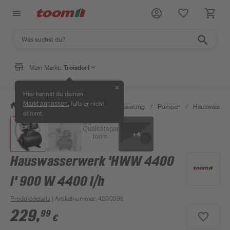
Mein Markt:
Troisdorf
✕
Hier kannst du deinen
, falls er nicht
Markt anpassen
/
Garten & Freizeit
/
Gartenbewässerung
/
Pumpen
/
Hauswasserw
stimmt.
+
4
Hauswasserwerk 'HWW 4400
l' 900 W 4400 l/h
Produktdetails
| Artikelnummer
:
4200596
229
,
99
€