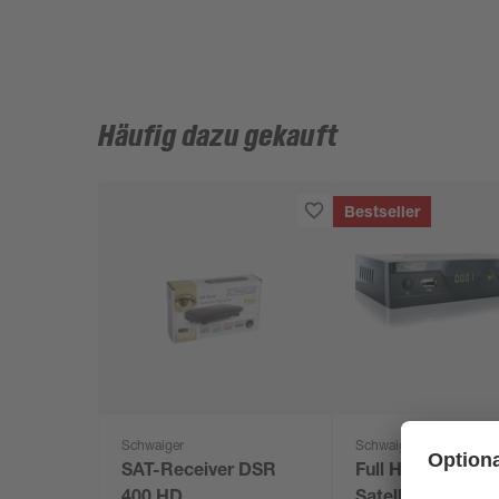
Häufig dazu gekauft
Bestseller
Schwaiger
Schwaiger
SAT-Receiver DSR
Full HD-