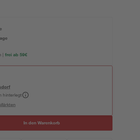
e
tage
 |
frei ab 59€
sdorf
h hinterlegt
 Märkten
In den Warenkorb