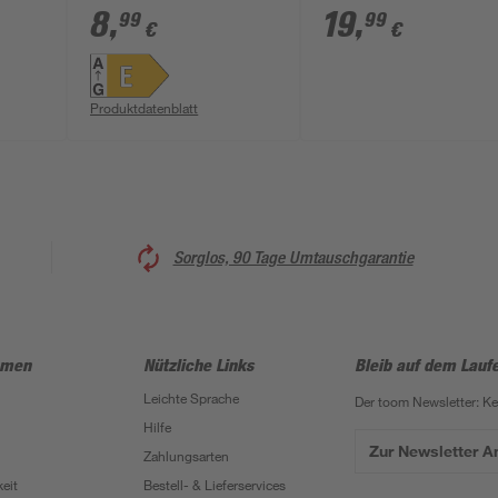
GU10 8 W 750 lm
Schwenkstecker
8
,
19
,
99
99
€
€
warmweiß
Produktdatenblatt
Sorglos, 90 Tage Umtauschgarantie
hmen
Nützliche Links
Bleib auf dem Lauf
Leichte Sprache
Der toom Newsletter: K
Hilfe
Zur Newsletter 
Zahlungsarten
eit
Bestell- & Lieferservices