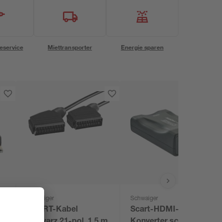
eservice
Miettransporter
Energie sparen
Schwaiger
Schwaiger
SCART-Kabel
Scart-HDMI-