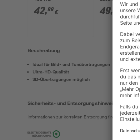
400 HD
Satellitenreceive
42
,
49
,
99
99
€
€
Beschreibung
Ideal für Bild- und Tonübertragungen
Ultra-HD-Qualität
3D-Übertragungen möglich
Sicherheits- und Entsorgungshinweise
Informationen zur korrekten Entsorgung findest du
hier
.