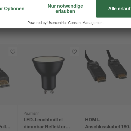
Paulmann
LED-Leuchtmittel
HDMI-
ull
dimmbar Reflektor
Anschlusskabel 180°