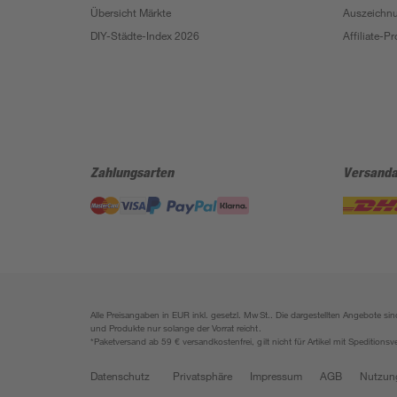
Übersicht Märkte
Auszeichn
DIY-Städte-Index 2026
Affiliate-
Zahlungsarten
Versanda
Alle Preisangaben in EUR inkl. gesetzl. MwSt.. Die dargestellten Angebote 
und Produkte nur solange der Vorrat reicht.
*Paketversand ab 59 € versandkostenfrei, gilt nicht für Artikel mit Speditionsv
Datenschutz
Privatsphäre
Impressum
AGB
Nutzun