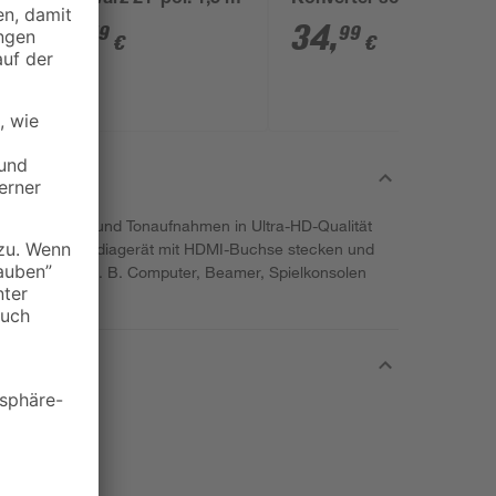
schwarz 21-pol. 1,5 m
Konverter schwarz
4
,
34
,
49
99
€
€
l gibt Bild- und Tonaufnahmen in Ultra-HD-Qualität
n jedes Multimediagerät mit HDMI-Buchse stecken und
unter zählen z. B. Computer, Beamer, Spielkonsolen