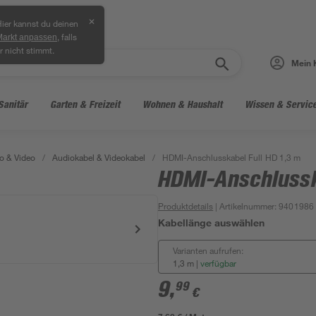
✕
ier kannst du deinen
, falls
Markt anpassen
r nicht stimmt.
Mein 
Sanitär
Garten & Freizeit
Wohnen & Haushalt
Wissen & Servic
o & Video
/
Audiokabel & Videokabel
/
HDMI-Anschlusskabel Full HD 1,3 m
HDMI-Anschlusska
Produktdetails
| Artikelnummer
:
9401986
Kabellänge auswählen
Varianten aufrufen:
1,3 m
|
verfügbar
9
,
99
€