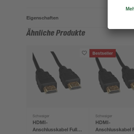
Eigenschaften
Ähnliche Produkte
Bestseller
Schwaiger
Schwaiger
HDMI-
HDMI-
Anschlusskabel Full
Anschlusskabel F