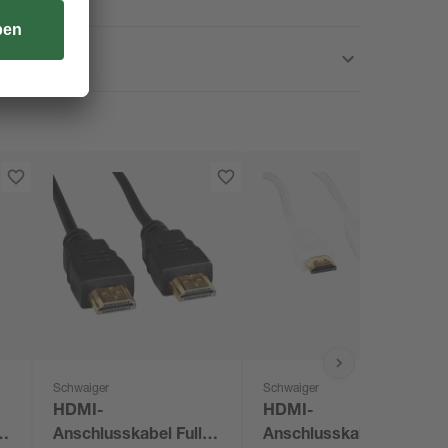
Schwaiger
Schwaiger
HDMI-
HDMI-
-
Anschlusskabel Full
Anschlusskabel 1,5 m