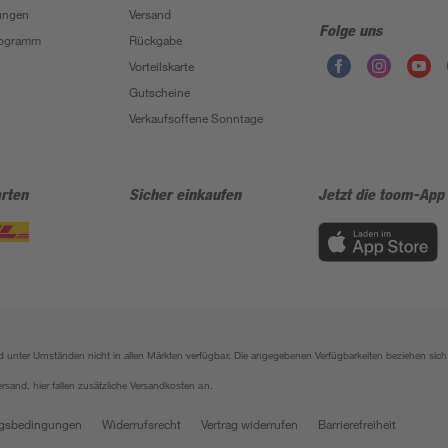
ungen
Versand
Folge uns
Programm
Rückgabe
Vorteilskarte
Gutscheine
Verkaufsoffene Sonntage
rten
Sicher einkaufen
Jetzt die toom-App
sind unter Umständen nicht in allen Märkten verfügbar. Die angegebenen Verfügbarkeiten beziehen s
ersand, hier fallen zusätzliche Versandkosten an.
gsbedingungen
Widerrufsrecht
Vertrag widerrufen
Barrierefreiheit