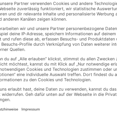
r
Anschlusskabel Full
Anschlusskabel Full
HD 0,7 m
HD 2 m
8
,
12
,
69
99
€
€
12,41 € / Meter
6,50 € / Meter
Das Schwaiger HDMI-Anschlusskabe
wieder. Die Stecker lassen sich i
mit dem Fernseher verbinden. Dar
oder Receiver.