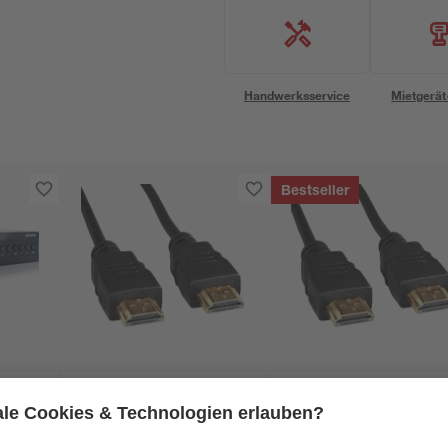
Handwerksservice
Mietgerät
Bestseller
Schwaiger
Schwaiger
HDMI-
HDMI-