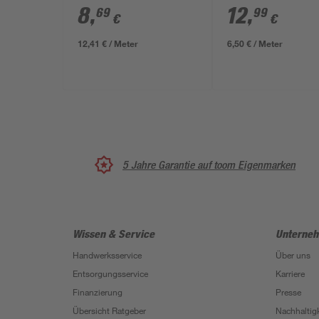
HD 0,7 m
HD 2 m
8
,
12
,
69
99
€
€
12,41 € / Meter
6,50 € / Meter
5 Jahre Garantie auf toom Eigenmarken
Wissen & Service
Unterne
Handwerksservice
Über uns
Entsorgungsservice
Karriere
Finanzierung
Presse
Übersicht Ratgeber
Nachhaltigk