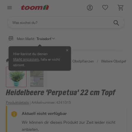
Mein Markt:
Troisdorf
✕
Hier kannst du deinen
, falls er nicht
Markt anpassen
/
Garten & Freizeit
/
Pflanzen
/
Obstpflanzen
/
Weitere Obstgehölz
stimmt.
Heidelbeere 'Perpetua' 22 cm Topf
Produktdetails
| Artikelnummer
:
4241315
Aktuell nicht verfügbar
Wir können dir dieses Produkt zur Zeit leider nicht
anbieten.