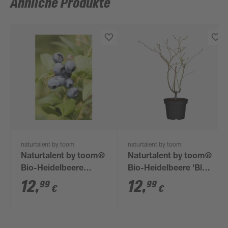
Ähnliche Produkte
naturtalent by toom
naturtalent by toom
Naturtalent by toom®
Naturtalent by toom®
Bio-Heidelbeere
Bio-Heidelbeere 'Blue
'Chandler' 19 cm Topf
Gold' 19 cm Topf
12
,
12
,
99
99
€
€