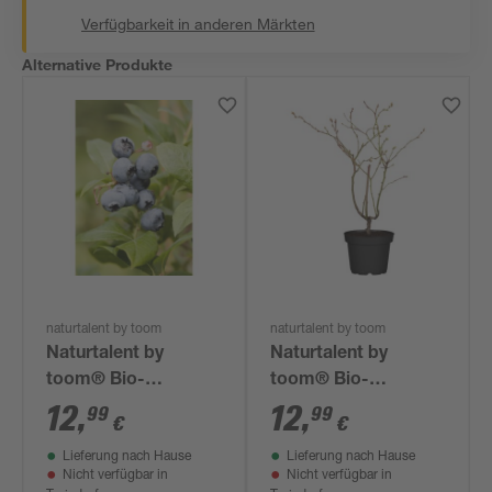
Verfügbarkeit in anderen Märkten
Alternative Produkte
naturtalent by toom
naturtalent by toom
Naturtalent by
Naturtalent by
toom® Bio-
toom® Bio-
Heidelbeere
Heidelbeere 'Blue
12
,
12
,
99
99
€
€
'Chandler' 19 cm
Gold' 19 cm Topf
Lieferung nach Hause
Lieferung nach Hause
Topf
Nicht verfügbar in
Nicht verfügbar in