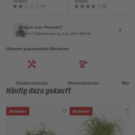
Troisdorf
Troisdorf
(1)
(1)
Fragen zum Produkt?
Sofort-Videoberatung aus dem Markt
Unsere passenden Services
Handwerksservice
Mietgeräteservice
Miettra
Häufig dazu gekauft
Bestseller
Bestseller