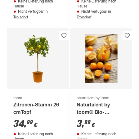
Keine Lieferung nach
Keine Lieferung nach
Hause
Hause
Nicht verfügbar in
Nicht verfügbar in
Troisdorf
Troisdorf
toom
naturtalent by toom
Zitronen-Stamm 26
Naturtalent by
cmTopf
toom® Bio-
Andenbeere
34
,
3
,
99
99
€
€
'Schönbrunner Gold',
Keine Lieferung nach
Keine Lieferung nach
13 cm Topf