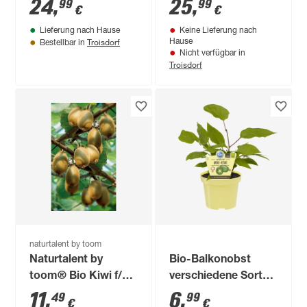
24
,
25
,
99
99
€
€
Lieferung nach Hause
Keine Lieferung nach
Troisdorf
Hause
Bestellbar in
Nicht verfügbar in
Troisdorf
naturtalent by toom
Naturtalent by
Bio-Balkonobst
toom® Bio Kiwi f/m,
verschiedene Sorten
Busch 19 cm Topf
12 cm Topf
11
,
6
,
49
99
€
€