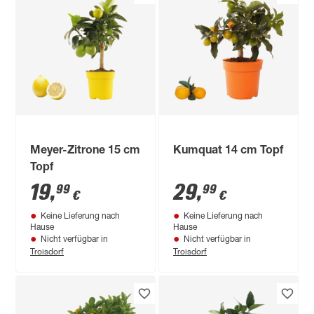
Meyer-Zitrone 15 cm
Kumquat 14 cm Topf
Topf
19
,
29
,
99
99
€
€
Keine Lieferung nach
Keine Lieferung nach
Hause
Hause
Nicht verfügbar in
Nicht verfügbar in
Troisdorf
Troisdorf