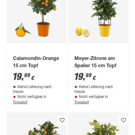
Calamondin-Orange
Meyer-Zitrone am
15 cm Topf
Spalier 15 cm Topf
19
,
19
,
99
99
€
€
Keine Lieferung nach
Keine Lieferung nach
Hause
Hause
Nicht verfügbar in
Nicht verfügbar in
Troisdorf
Troisdorf