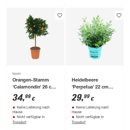
toom
Orangen-Stamm
Heidelbeere
'Calamondin' 26 cm
'Perpetua' 22 cm
Topf
Topf
34
,
29
,
99
99
€
€
Keine Lieferung nach
Keine Lieferung nach
Hause
Hause
Nicht verfügbar in
Nicht verfügbar in
Troisdorf
Troisdorf