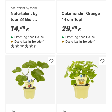
naturtalent by toom
Naturtalent by
Calamondin-Orange
toom® Bio-
14 cm Topf
Weinrebe 'Regent'
14
,
29
,
99
99
€
€
19 cm Topf
Lieferung nach Hause
Lieferung nach Hause
Troisdorf
Troisdorf
Bestellbar in
Bestellbar in
(1)
blu
blu