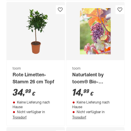
toom
toom
Rote Limetten-
Naturtalent by
Stamm 26 cm Topf
toom® Bio-
Weinrebe kernlos
34
,
14
,
99
99
€
€
'Reha' 19 cm Topf
Keine Lieferung nach
Keine Lieferung nach
Hause
Hause
Nicht verfügbar in
Nicht verfügbar in
Troisdorf
Troisdorf