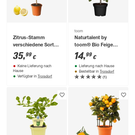
toom
Zitrus-Stamm
Naturtalent by
verschiedene Sorten
toom® Bio Feige
21 cm Topf
'Perretta®' 19 cm
35
,
14
,
99
99
€
€
Topf
Keine Lieferung nach
Lieferung nach Hause
Troisdorf
Hause
Bestellbar in
Troisdorf
(1)
Verfügbar in