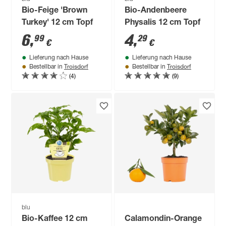
Bio-Feige 'Brown
Bio-Andenbeere
Turkey' 12 cm Topf
Physalis 12 cm Topf
6
,
4
,
99
29
€
€
Lieferung nach Hause
Lieferung nach Hause
Troisdorf
Troisdorf
Bestellbar in
Bestellbar in
(4)
(9)
blu
Bio-Kaffee 12 cm
Calamondin-Orange