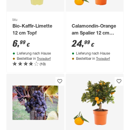
blu
Bio-Kaffir-Limette
Calamondin-Orange
12 cm Topf
am Spalier 12 cm
Topf
6
,
24
,
99
99
€
€
Lieferung nach Hause
Lieferung nach Hause
Troisdorf
Troisdorf
Bestellbar in
Bestellbar in
(10)