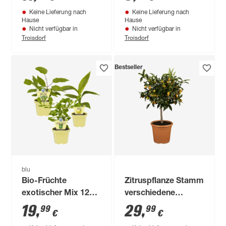
Keine Lieferung nach
Keine Lieferung nach
Hause
Hause
Nicht verfügbar in
Nicht verfügbar in
Troisdorf
Troisdorf
Bestseller
blu
Bio-Früchte
Zitruspflanze Stamm
exotischer Mix 12
verschiedene
cm Topf, 3er-Set
Sorten, 19 cm Topf
19
,
29
,
99
99
€
€