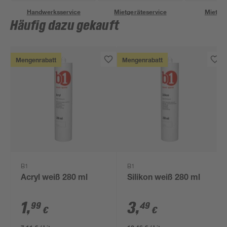
Handwerksservice
Mietgeräteservice
Miettra
Häufig dazu gekauft
Mengenrabatt
Mengenrabatt
B1
B1
Acryl weiß 280 ml
Silikon weiß 280 ml
1
,
3
,
99
49
€
€