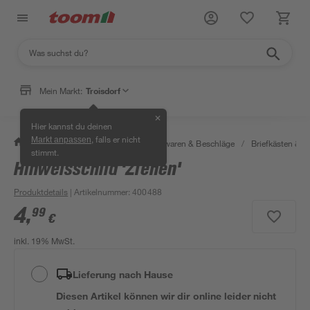
Mein Markt:
Troisdorf
✕
Hier kannst du deinen
, falls er nicht
Markt anpassen
/
Werkstatt & Maschinen
/
Eisenwaren & Beschläge
/
Briefkästen &
stimmt.
Hinweisschild 'Ziehen'
Produktdetails
| Artikelnummer
:
400488
4
,
99
€
inkl. 19% MwSt.
Lieferung nach Hause
Diesen Artikel können wir dir online leider nicht