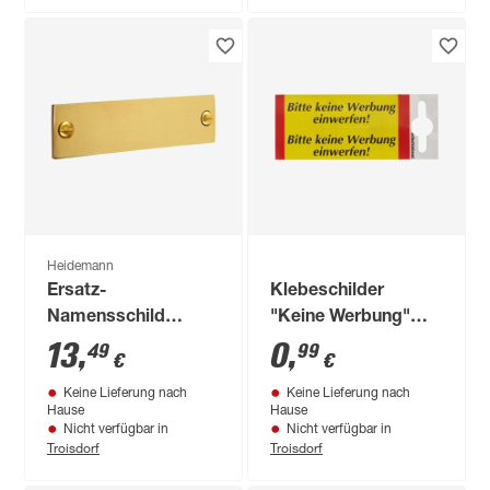
Heidemann
Ersatz-
Klebeschilder
Namensschild
"Keine Werbung"
Messing poliert
selbstklebend 8 x 2
13
,
0
,
49
99
€
€
cm 2 Stück
Keine Lieferung nach
Keine Lieferung nach
Hause
Hause
Nicht verfügbar in
Nicht verfügbar in
Troisdorf
Troisdorf