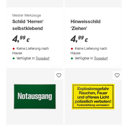
Meister Werkzeuge
Schild 'Herren'
Hinweisschild
selbstklebend
'Ziehen'
4
,
4
,
99
99
€
€
Keine Lieferung nach
Keine Lieferung nach
Hause
Hause
Troisdorf
Troisdorf
Verfügbar in
Verfügbar in