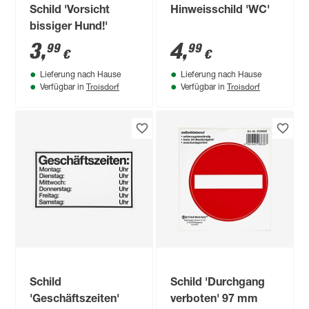
Schild 'Vorsicht
Hinweisschild 'WC'
bissiger Hund!'
3
,
4
,
99
99
€
€
Lieferung nach Hause
Lieferung nach Hause
Troisdorf
Troisdorf
Verfügbar in
Verfügbar in
Schild
Schild 'Durchgang
'Geschäftszeiten'
verboten' 97 mm