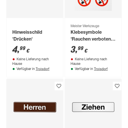
Meister Werkzeuge
Hinweisschild
Klebesymbole
'Drücken'
'Rauchen verboten'
Ø 32/45 mm 5 Stück
4
,
3
,
99
99
€
€
Keine Lieferung nach
Keine Lieferung nach
Hause
Hause
Troisdorf
Troisdorf
Verfügbar in
Verfügbar in