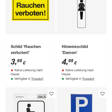
Schild 'Rauchen
Hinweisschild
verboten!'
'Damen'
3
,
4
,
99
99
€
€
Keine Lieferung nach
Keine Lieferung nach
Hause
Hause
Troisdorf
Troisdorf
Verfügbar in
Verfügbar in