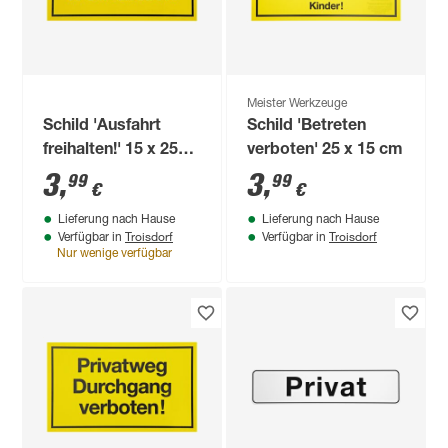
Meister Werkzeuge
Schild 'Ausfahrt
Schild 'Betreten
freihalten!' 15 x 25
verboten' 25 x 15 cm
cm
3
,
3
,
99
99
€
€
Lieferung nach Hause
Lieferung nach Hause
Troisdorf
Troisdorf
Verfügbar in
Verfügbar in
Nur wenige verfügbar