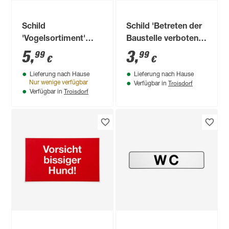
Schild
Schild 'Betreten der
'Vogelsortiment'
Baustelle verboten!'
schwarz
15 x 25 cm
5
,
3
,
99
99
€
€
Lieferung nach Hause
Lieferung nach Hause
Troisdorf
Nur wenige verfügbar
Verfügbar in
Troisdorf
Verfügbar in