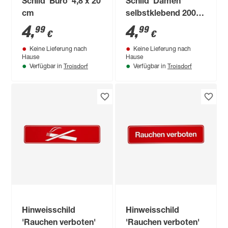
Schild 'Büro' 4,8 x 20
Schild 'Damen'
cm
selbstklebend 200 x
48 mm
4
,
4
,
99
99
€
€
Keine Lieferung nach
Keine Lieferung nach
Hause
Hause
Troisdorf
Troisdorf
Verfügbar in
Verfügbar in
Hinweisschild
Hinweisschild
'Rauchen verboten'
'Rauchen verboten'