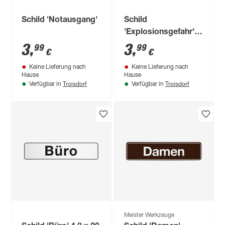
Schild 'Notausgang'
Schild
'Explosionsgefahr'
15 x 25 cm
3
,
3
,
99
99
€
€
Keine Lieferung nach
Keine Lieferung nach
Hause
Hause
Troisdorf
Troisdorf
Verfügbar in
Verfügbar in
Meister Werkzeuge