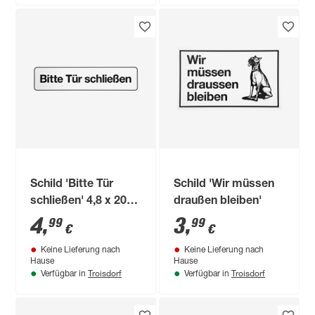
Schild 'Bitte Tür
Schild 'Wir müssen
schließen' 4,8 x 20
draußen bleiben'
cm
4
,
3
,
99
99
€
€
Keine Lieferung nach
Keine Lieferung nach
Hause
Hause
Troisdorf
Troisdorf
Verfügbar in
Verfügbar in