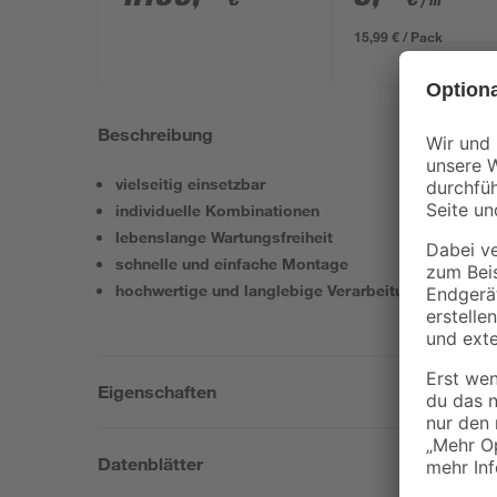
/ m²
Sicherheitsglas
15,99 € / Pack
Beschreibung
vielseitig einsetzbar
individuelle Kombinationen
lebenslange Wartungsfreiheit
schnelle und einfache Montage
hochwertige und langlebige Verarbeitung
Eigenschaften
Datenblätter