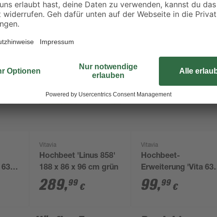
Vitavia
Vitavia
Hochbeet 'Linus 858'
Hochbeet-
a 630
188 x 86 x 96 cm grün
Erweiterung 'Vita 63
63 cm
Stretched' 80 x 63 c
289
,
99
,
99
99
€
€
schwarz