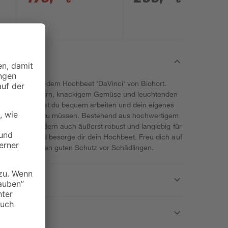
enerlebnis mit dem Hochbeet 'DaVinci' von Biohort.
 frischen Kräutern, knackigem Gemüse und leuchtenden
chbeets kannst du bequem arbeiten und dein eigenes
dich bücken zu müssen. Bestehend aus hochwertigem
sprechend, sondern auch äußerst robust und langlebig für
f direkt zu und besorge dir dein Hochbeet. Freu dich auf
zeiten und einen guten Schutz vor Schädlingen.