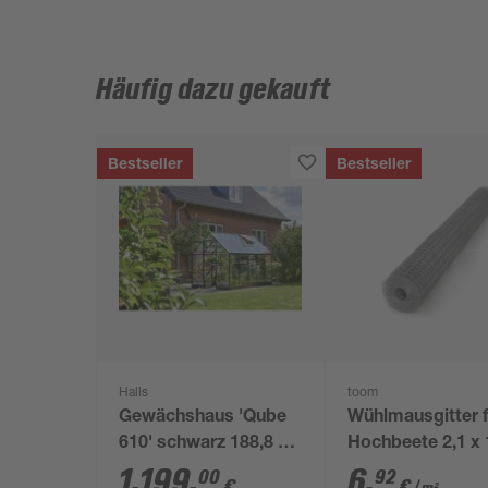
Häufig dazu gekauft
Bestseller
Bestseller
Halls
toom
Gewächshaus 'Qube
Wühlmausgitter f
610' schwarz 188,8 x
Hochbeete 2,1 x 
312,6 cm mit 3 mm
1.199
,
6
,
00
92
€
€