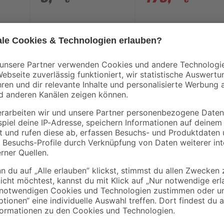
Freu dich auf ein ganz neues Gart
Schaffe dir eine üppige Oase mit
Blüten. Dank des 80 cm hohen Ho
Obst und Gemüse anbauen, ohne 
Metall ist es nicht nur optisch an
den Einsatz im Außenbereich. Grei
hohe Ernteerträge, längere Anbau