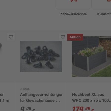
Handwerksservice
Mietgerät
Aktion
Juliana
ür
Aufhängevorrichtungen
Hochbeet XL aus
1,1 m
für Gewächshäuser
WPC 200 x 75 x 100
schwarz 20 Stück
cm anthrazit
9
,
179
,
09
99
€
€