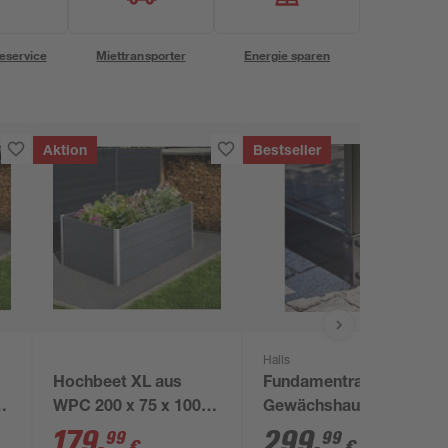
eservice
Miettransporter
Energie sparen
Aktion
Bestseller
Halls
Hochbeet XL aus
Fundamentrahmen für
WPC 200 x 75 x 100
Gewächshaus 'Qube
cm grau
610' 6,4 m²
179
,
299
,
99
99
€
€