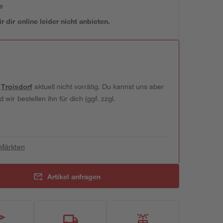
e
 dir online leider nicht anbieten.
t
Troisdorf
aktuell nicht vorrätig. Du kannst uns aber
wir bestellen ihn für dich (ggf. zzgl.
 Märkten
Artikel anfragen