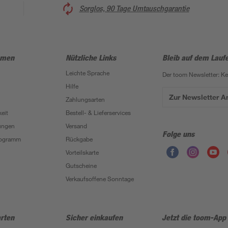
Sorglos, 90 Tage Umtauschgarantie
hmen
Nützliche Links
Bleib auf dem Lauf
Leichte Sprache
Der toom Newsletter: K
Hilfe
Zur Newsletter 
Zahlungsarten
eit
Bestell- & Lieferservices
ungen
Versand
Folge uns
Programm
Rückgabe
Vorteilskarte
Gutscheine
Verkaufsoffene Sonntage
rten
Sicher einkaufen
Jetzt die toom-App