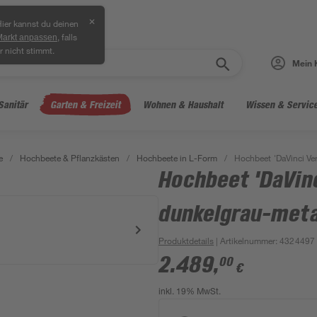
✕
ier kannst du deinen
, falls
Markt anpassen
r nicht stimmt.
Mein 
Sanitär
Garten & Freizeit
Wohnen & Haushalt
Wissen & Servic
e
/
Hochbeete & Pflanzkästen
/
Hochbeete in L-Form
/
Hochbeet 'DaVinci Ver
Hochbeet 'DaVinc
dunkelgrau-meta
Produktdetails
| Artikelnummer
:
4324497
2.489
,
00
€
inkl. 19% MwSt.