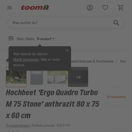
Mein Markt:
Troisdorf
✕
Hier kannst du deinen
, falls er nicht
Markt anpassen
/
Garten & Freizeit
/
Anzucht, Gewächshäuser & Hochbeete
/
Hochbe
stimmt.
+
2
Hochbeet 'Ergo Quadro Turbo
M 75 Stone' anthrazit 80 x 75
x 60 cm
Produktdetails
| Artikelnummer
:
4325141