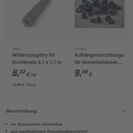
toom
Juliana
Wühlmausgitter für
Aufhängevorrichtungen
Hochbeete 2,1 x 1,1 m
für Gewächshäuser
schwarz 20 Stück
6
,
9
,
92
09
€
€
/ m²
15,99 € / Pack
Beschreibung
als Komposter einsetzbar
aus nachhaltigem Recyclingkunststoff