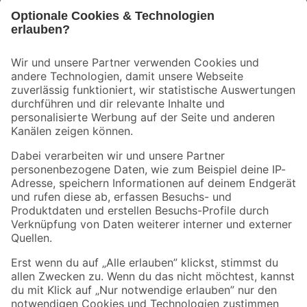
Bleib auf dem Laufenden mit unserem Newsletter
Der toom Newsletter: Keine Angebote und Aktionen mehr verpassen!
Zur Newsletter Anmeldung
Folge uns
Zahlungsarten
Versandarten
Sicher einkaufen
Jetzt die toom-App herunterladen