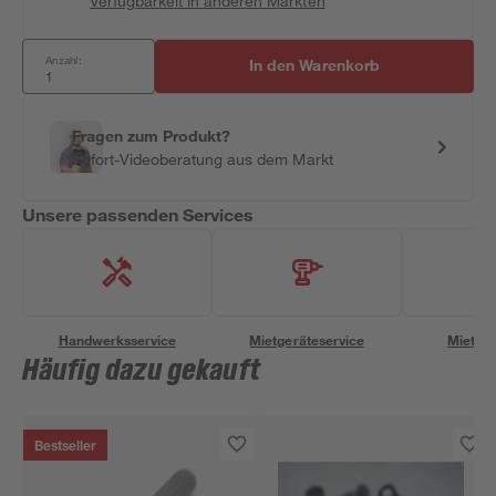
Verfügbarkeit in anderen Märkten
Anzahl:
In den Warenkorb
Fragen zum Produkt?
Sofort-Videoberatung aus dem Markt
Unsere passenden Services
Handwerksservice
Mietgeräteservice
Miettra
Häufig dazu gekauft
Bestseller