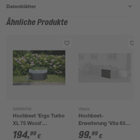
Datenblätter
Ähnliche Produkte
GARANTIA
Vitavia
Hochbeet 'Ergo Turbo
Hochbeet-
XL 75 Wood'
Erweiterung 'Vita 630
anthrazit/braun 145 x
Stretched' 80 x 63 cm
194
,
99
,
99
99
€
€
75 x 145 cm
schwarz