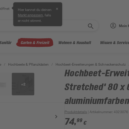
öffnet
✕
Hier kannst du deinen
, falls
Markt anpassen
er nicht stimmt.
Mein 
Sanitär
Garten & Freizeit
Wohnen & Haushalt
Wissen & Servic
e
/
Hochbeete & Pflanzkästen
/
Hochbeet-Erweiterungen & Schneckenschutz
Hochbeet-Erweit
+
2
Stretched' 80 x
aluminiumfarbe
Produktdetails
| Artikelnummer
:
4323076
74
,
99
€