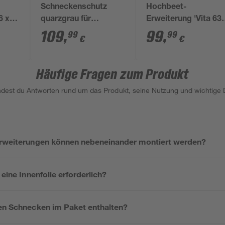
Schneckenschutz
Hochbeet-
6 x
quarzgrau für
Erweiterung 'Vita 63
Hochbeet 1,5 x 1,5 m
Stretched' 80 x 63 c
109
,
99
,
99
99
€
€
granitfarben
Häufige Fragen zum Produkt
indest du Antworten rund um das Produkt, seine Nutzung und wichtige D
Erweiterungen können nebeneinander montiert werden?
 eine Innenfolie erforderlich?
gen Schnecken im Paket enthalten?