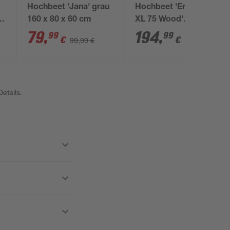
Hochbeet 'Jana' grau
Hochbeet 'Ergo Turbo
0
160 x 80 x 60 cm
XL 75 Wood'
m
anthrazit/braun 145 x
79
,
194
,
99
99
€
€
99,99 €
75 x 145 cm
etails.