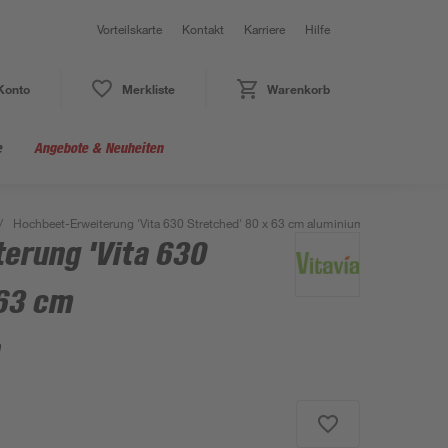
Vorteilskarte
Kontakt
Karriere
Hilfe
Konto
Merkliste
Warenkorb
e
Angebote & Neuheiten
/
Hochbeet-Erweiterung 'Vita 630 Stretched' 80 x 63 cm aluminiumfarben
erung 'Vita 630
 63 cm
n