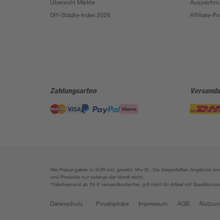
Übersicht Märkte
Auszeichn
DIY-Städte-Index 2026
Affiliate-
Zahlungsarten
Versanda
Alle Preisangaben in EUR inkl. gesetzl. MwSt.. Die dargestellten Angebote 
und Produkte nur solange der Vorrat reicht.
*Paketversand ab 59 € versandkostenfrei, gilt nicht für Artikel mit Speditionsv
Datenschutz
Privatsphäre
Impressum
AGB
Nutzun