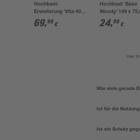
Hochbeet-
Hochbeet 'Base
Erweiterung 'Vita 401
Woody' 149 x 75,
Stretched' 80 x 40 cm
25 cm anthrazit
69
,
24
,
99
99
€
€
schwarz
Hier f
Wie viele gerade 
Ist für die Nutzung
Ist ein Schutz ge