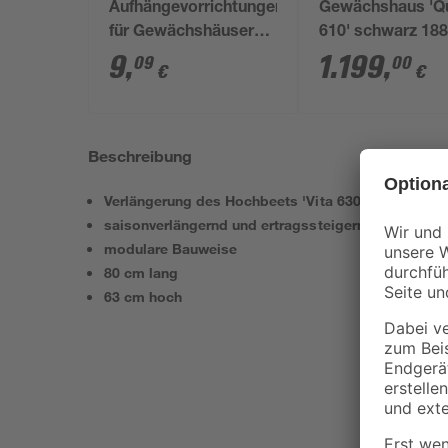
Aufhängevorrichtungen
Gewächshaus 'Q
für Gewächshäuser
610' schwarz 188
schwarz 20 Stück
312,6 cm mit 3 
9
,
1.199
,
09
00
€
€
Sicherheitsglas
Beschreibung
Verlängerung des Hochbeets 'Vita 630'
saisonverlängernd und ertragssteigernd
modulare Bauweise
80 cm lang
63 cm hoch