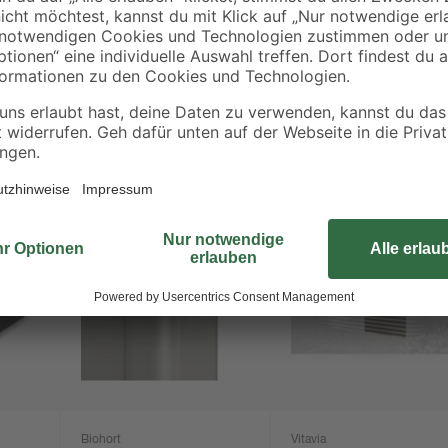
Biohort
Vitavia