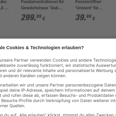
ube
Fundamentrahmen für
Fensteröffner
,8 x
Gewächshaus 'Qube
'Univent' für
mm
610' 6,4 m²
Gewächshäuser
299
,
39
,
99
99
€
€
Erweitere dein Hochbeet passend
Garten. Dank der modularen Bauwe
beiden Grundformen 'Rund' und 'B
deinen Wünschen entsprechend anp
verlängerst du das Hochbeet um c
Erweiterungen der Serie 'Vita St
wieder eine Kurvenerweiterung der 
aufrecht zu erhalten. Legierung a
Legierung aus Zink und Aluminium.
mit 15-jähriger Herstellergaranti
werden in Europa seit vielen Jahr
2025).