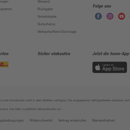
ungen
Versand
Folge uns
Programm
Rückgabe
Vorteilskarte
Gutscheine
Verkaufsoffene Sonntage
rten
Sicher einkaufen
Jetzt die toom-App
sind unter Umständen nicht in allen Märkten verfügbar. Die angegebenen Verfügbarkeiten beziehen s
ersand, hier fallen zusätzliche Versandkosten an.
gsbedingungen
Widerrufsrecht
Vertrag widerrufen
Barrierefreiheit