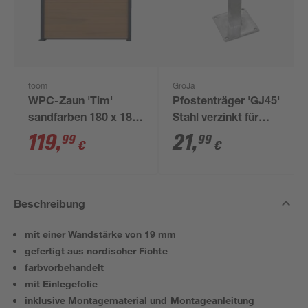
toom
GroJa
WPC-Zaun 'Tim'
Pfostenträger 'GJ45'
sandfarben 180 x 180
Stahl verzinkt für
cm, ohne Pfosten
Zaun-Pfosten 16 x 16
119
,
21
,
99
99
€
€
cm
Beschreibung
mit einer Wandstärke von 19 mm
gefertigt aus nordischer Fichte
farbvorbehandelt
mit Einlegefolie
inklusive Montagematerial und Montageanleitung