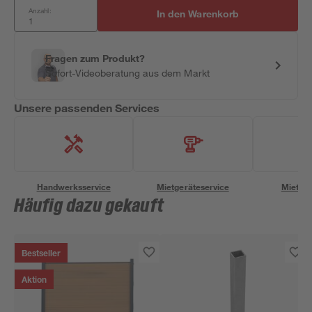
Anzahl:
In den Warenkorb
Fragen zum Produkt?
Sofort-Videoberatung aus dem Markt
Unsere passenden Services
Handwerksservice
Mietgeräteservice
Miettra
Häufig dazu gekauft
Bestseller
Aktion