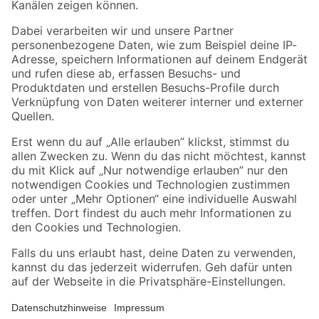
Folge uns
Zahlungsarten
Versandarten
Sicher einkaufen
Jetzt die toom-App herunterladen
Alle Preisangaben in EUR inkl. gesetzl. MwSt.. Die dargestellten Angebote sind unter
Umständen nicht in allen Märkten verfügbar. Die angegebenen Verfügbarkeiten beziehen
sich auf den unter "Mein Markt" ausgewählten toom Baumarkt. Alle Angebote und
Produkte nur solange der Vorrat reicht.
*Paketversand ab 59 € versandkostenfrei, gilt nicht für Artikel mit Speditionsversand, hier