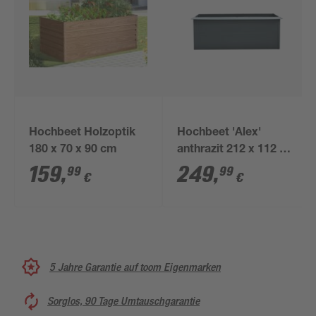
Hochbeet Holzoptik
Hochbeet 'Alex'
180 x 70 x 90 cm
anthrazit 212 x 112 x
76 cm
159
,
249
,
99
99
€
€
5 Jahre Garantie auf toom Eigenmarken
Sorglos, 90 Tage Umtauschgarantie