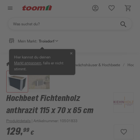
Mein Markt:
Troisdorf
✕
Hier kannst du deinen
, falls er nicht
Markt anpassen
/
Garten & Freizeit
/
Anzucht, Gewächshäuser & Hochbeete
/
Hochbe
stimmt.
Hochbeet Fichtenholz
anthrazit 115 x 70 x 65 cm
Produktdetails
| Artikelnummer
:
10501833
129
,
99
€