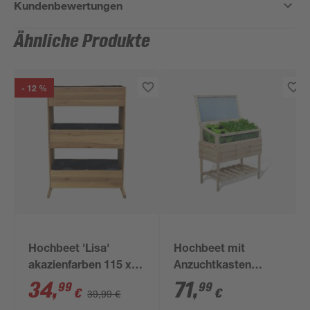
Kundenbewertungen
Ähnliche Produkte
- 12 %
Hochbeet 'Lisa'
Hochbeet mit
akazienfarben 115 x
Anzuchtkasten
70 x 40,5 cm
Kiefernholz 100 x 97 x
34
,
71
,
99
99
€
€
39,99 €
50 cm