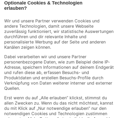
Bleib auf dem Laufenden mit unserem Newsletter
Der toom Newsletter: Keine Angebote und Aktionen mehr verpassen!
Zur Newsletter Anmeldung
Folge uns
Zahlungsarten
Versandarten
Sicher einkaufen
Jetzt die toom-App herunterladen