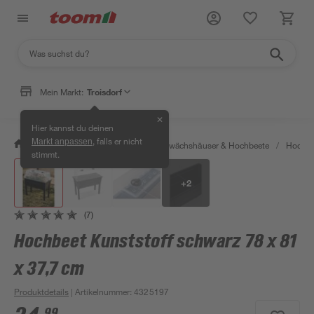
Mein Markt:
Troisdorf
✕
Hier kannst du deinen
, falls er nicht
Markt anpassen
/
Garten & Freizeit
/
Anzucht, Gewächshäuser & Hochbeete
/
Hochbe
stimmt.
+
2
(7)
Hochbeet Kunststoff schwarz 78 x 81
x 37,7 cm
Produktdetails
| Artikelnummer
:
4325197
99