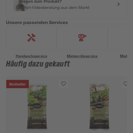
Fragen zum Produkt?
Sofort-Videoberatung aus dem Markt
Unsere passenden Services
Handwerksservice
Mietgeräteservice
Miettra
Häufig dazu gekauft
Bestseller