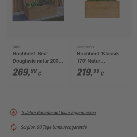
Ante
Westmann
Hochbeet 'Bea'
Hochbeet 'Klassik
Douglasie natur 200 x
170' Natur
72,5 x 100 cm
Lärchenholz 170 x 90
269
,
219
,
99
99
€
€
x 84 cm
5 Jahre Garantie auf toom Eigenmarken
Sorglos, 90 Tage Umtauschgarantie