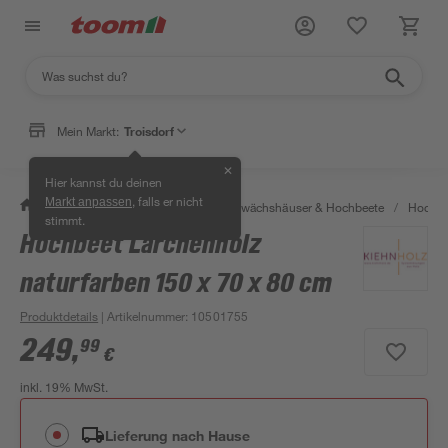
Mein Markt:
Troisdorf
✕
Hier kannst du deinen
, falls er nicht
Markt anpassen
/
Garten & Freizeit
/
Anzucht, Gewächshäuser & Hochbeete
/
Hochbe
stimmt.
Hochbeet Lärchenholz
naturfarben 150 x 70 x 80 cm
Produktdetails
| Artikelnummer
:
10501755
249
,
99
€
inkl. 19% MwSt.
Lieferung nach Hause