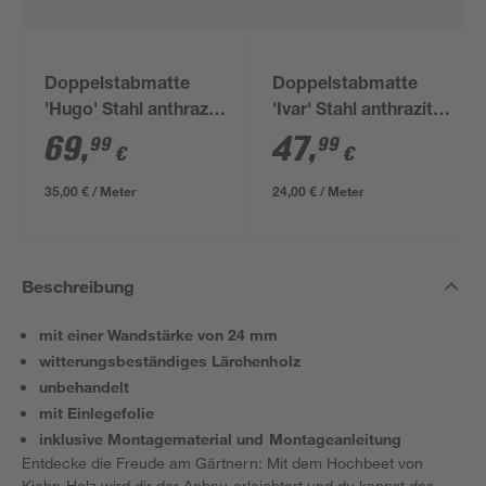
Doppelstabmatte
Doppelstabmatte
'Hugo' Stahl anthrazit
'Ivar' Stahl anthrazit
200 x 180 cm
200 x 123 cm
69
,
47
,
99
99
€
€
35,00 € / Meter
24,00 € / Meter
Beschreibung
mit einer Wandstärke von 24 mm
witterungsbeständiges Lärchenholz
unbehandelt
mit Einlegefolie
inklusive Montagematerial und Montageanleitung
Entdecke die Freude am Gärtnern: Mit dem Hochbeet von
Kiehn-Holz wird dir der Anbau erleichtert und du kannst das