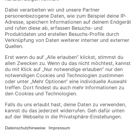
Folge uns
Zahlungsarten
Versandarten
Sicher einkaufen
Jetzt die toom-App herunterladen
Alle Preisangaben in EUR inkl. gesetzl. MwSt.. Die dargestellten Angebote sind unter
Umständen nicht in allen Märkten verfügbar. Die angegebenen Verfügbarkeiten beziehen
sich auf den unter "Mein Markt" ausgewählten toom Baumarkt. Alle Angebote und
Produkte nur solange der Vorrat reicht.
*Paketversand ab 59 € versandkostenfrei, gilt nicht für Artikel mit Speditionsversand, hier
fallen zusätzliche Versandkosten an.