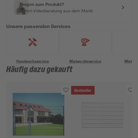
Fragen zum Produkt?
Sofort-Videoberatung aus dem Markt
Unsere passenden Services
Handwerksservice
Mietgeräteservice
Miettra
Häufig dazu gekauft
Bestseller