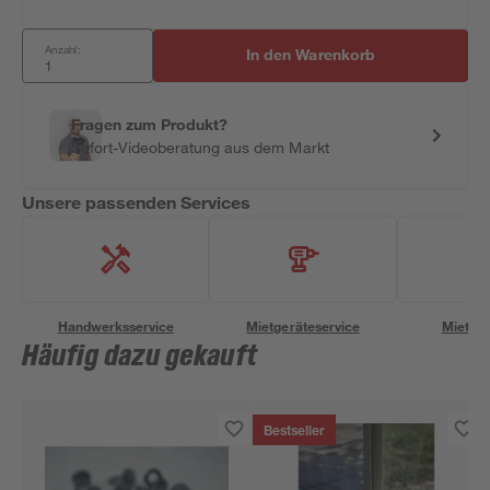
Anzahl:
In den Warenkorb
Fragen zum Produkt?
Sofort-Videoberatung aus dem Markt
Unsere passenden Services
Handwerksservice
Mietgeräteservice
Miettra
Häufig dazu gekauft
Bestseller