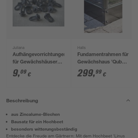
Juliana
Halls
Aufhängevorrichtungen
Fundamentrahmen für
für Gewächshäuser
Gewächshaus 'Qube
schwarz 20 Stück
610' 6,4 m²
9
,
299
,
09
99
€
€
Beschreibung
aus Zincalume-Blechen
Bausatz für ein Hochbeet
besonders witterungsbeständig
Entdecke die Freude am Gärtnern: Mit dem Hochbeet 'Linus