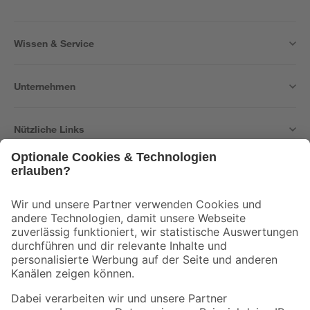
Wissen & Service
Unternehmen
Nützliche Links
Bleib auf dem Laufenden mit unserem Newsletter
Der toom Newsletter: Keine Angebote und Aktionen mehr verpassen!
Zur Newsletter Anmeldung
Folge uns