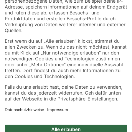
Zahlungsarten
Versandarten
Sicher einkaufen
Jetzt die toom-App herunterladen
Alle Preisangaben in EUR inkl. gesetzl. MwSt.. Die dargestellten Angebote sind unter
Umständen nicht in allen Märkten verfügbar. Die angegebenen Verfügbarkeiten beziehen
sich auf den unter "Mein Markt" ausgewählten toom Baumarkt. Alle Angebote und
Produkte nur solange der Vorrat reicht.
*Paketversand ab 59 € versandkostenfrei, gilt nicht für Artikel mit Speditionsversand, hier
fallen zusätzliche Versandkosten an.
Datenschutz
Privatsphäre
Impressum
AGB