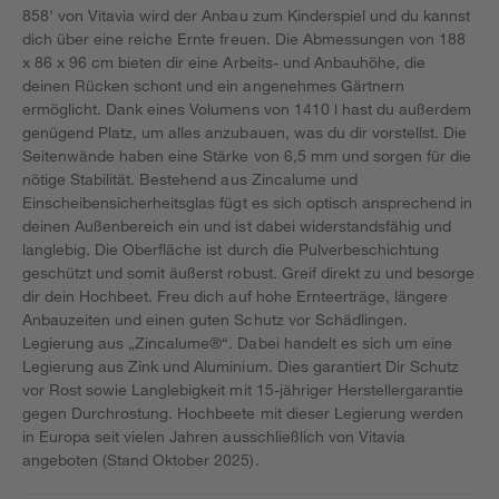
858' von Vitavia wird der Anbau zum Kinderspiel und du kannst
dich über eine reiche Ernte freuen. Die Abmessungen von 188
x 86 x 96 cm bieten dir eine Arbeits- und Anbauhöhe, die
deinen Rücken schont und ein angenehmes Gärtnern
ermöglicht. Dank eines Volumens von 1410 l hast du außerdem
genügend Platz, um alles anzubauen, was du dir vorstellst. Die
Seitenwände haben eine Stärke von 6,5 mm und sorgen für die
nötige Stabilität. Bestehend aus Zincalume und
Einscheibensicherheitsglas fügt es sich optisch ansprechend in
deinen Außenbereich ein und ist dabei widerstandsfähig und
langlebig. Die Oberfläche ist durch die Pulverbeschichtung
geschützt und somit äußerst robust. Greif direkt zu und besorge
dir dein Hochbeet. Freu dich auf hohe Ernteerträge, längere
Anbauzeiten und einen guten Schutz vor Schädlingen.
Legierung aus „Zincalume®“. Dabei handelt es sich um eine
Legierung aus Zink und Aluminium. Dies garantiert Dir Schutz
vor Rost sowie Langlebigkeit mit 15-jähriger Herstellergarantie
gegen Durchrostung. Hochbeete mit dieser Legierung werden
in Europa seit vielen Jahren ausschließlich von Vitavia
angeboten (Stand Oktober 2025).