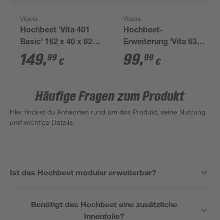
Vitavia
Vitavia
Hochbeet 'Vita 401
Hochbeet-
Basic' 162 x 40 x 82
Erweiterung 'Vita 630
cm grün
Stretched' 80 x 63 cm
149
,
99
,
99
99
€
€
schwarz
Häufige Fragen zum Produkt
Hier findest du Antworten rund um das Produkt, seine Nutzung
und wichtige Details.
Ist das Hochbeet modular erweiterbar?
Benötigt das Hochbeet eine zusätzliche
Innenfolie?