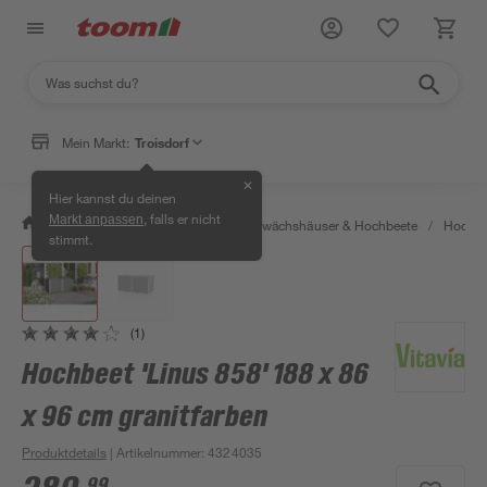
Mein Markt:
Troisdorf
✕
Hier kannst du deinen
, falls er nicht
Markt anpassen
/
Garten & Freizeit
/
Anzucht, Gewächshäuser & Hochbeete
/
Hochbe
stimmt.
(1)
Hochbeet 'Linus 858' 188 x 86
x 96 cm granitfarben
Produktdetails
| Artikelnummer
:
4324035
99