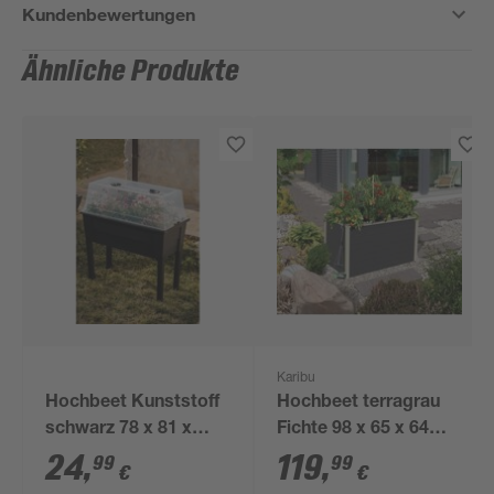
Kundenbewertungen
Ähnliche Produkte
Karibu
Hochbeet Kunststoff
Hochbeet terragrau
schwarz 78 x 81 x
Fichte 98 x 65 x 64
37,7 cm
cm, 260 l
24
,
119
,
99
99
€
€