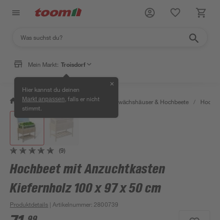
Mein Markt:
Troisdorf
✕
Hier kannst du deinen
, falls er nicht
Markt anpassen
/
Garten & Freizeit
/
Anzucht, Gewächshäuser & Hochbeete
/
Hochbe
stimmt.
(9)
Hochbeet mit Anzuchtkasten
Kiefernholz 100 x 97 x 50 cm
Produktdetails
| Artikelnummer
:
2800739
99