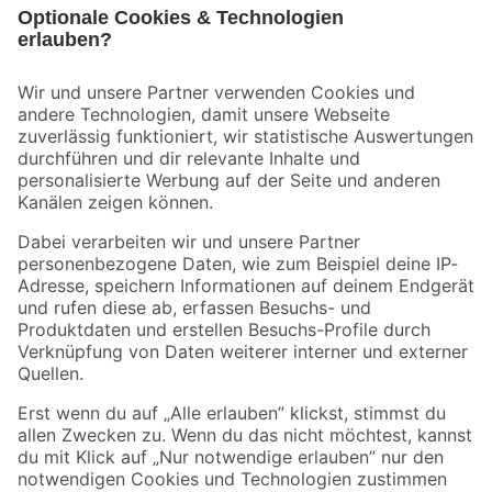
Bleib auf dem Laufenden mit unserem Newsletter
Der toom Newsletter: Keine Angebote und Aktionen mehr verpassen!
Zur Newsletter Anmeldung
Folge uns
Zahlungsarten
Versandarten
Sicher einkaufen
Jetzt die toom-App herunterladen