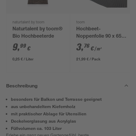
naturtalent by toom
toom
Naturtalent by toom®
Hochbeet-
Bio Hochbeeterde
Noppenfolie 90 x 650
cm
9
,
3
,
99
76
€
€
/ m²
0,25 € / Liter
21,99 € / Pack
Beschreibung
besonders für Balkon und Terrasse geeignet
aus unbehandeltem Kiefernholz
mit praktischer Ablage für Utensilien
Deckelverglasung aus Acrylglas
Füllvolumen ca. 103 Liter
Erlebe ein ganz neues Gartengefühl, beste