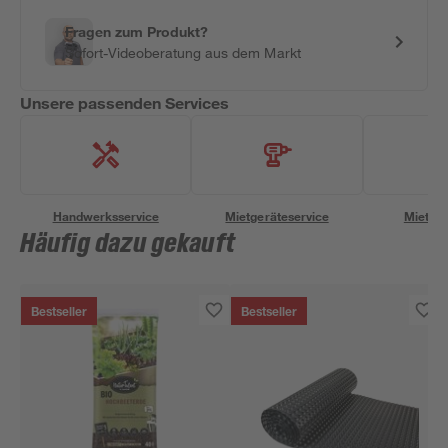
Fragen zum Produkt?
Sofort-Videoberatung aus dem Markt
Unsere passenden Services
Handwerksservice
Mietgeräteservice
Miettra
Häufig dazu gekauft
Bestseller
Bestseller