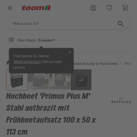
Mein Markt:
Troisdorf
✕
Hier kannst du deinen
, falls er nicht
Markt anpassen
/
Garten & Freizeit
/
Anzucht, Gewächshäuser & Hochbeete
/
Hochbe
stimmt.
+
7
Hochbeet 'Primus Plus M'
Stahl anthrazit mit
Frühbeetaufsatz 100 x 50 x
113 cm