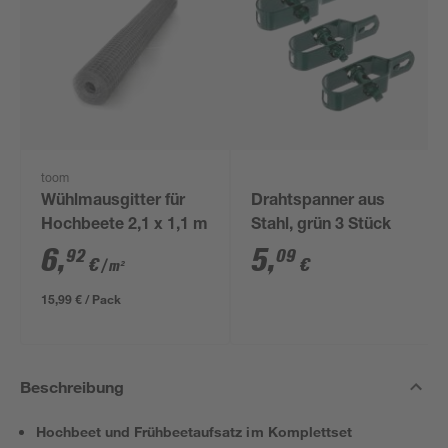
toom
Wühlmausgitter für
Drahtspanner aus
Hochbeete 2,1 x 1,1 m
Stahl, grün 3 Stück
6
,
5
,
92
09
€
€
/ m²
15,99 € / Pack
Beschreibung
Hochbeet und Frühbeetaufsatz im Komplettset