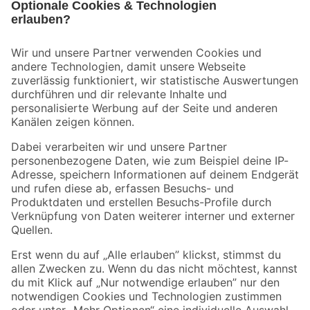
Bleib auf dem Laufenden mit unserem Newsletter
Der toom Newsletter: Keine Angebote und Aktionen mehr verpassen!
Zur Newsletter Anmeldung
Folge uns
Zahlungsarten
Versandarten
Sicher einkaufen
Jetzt die toom-App herunterladen