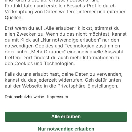
Sicher einkaufen
Jetzt die toom-App herunterladen
Alle Preisangaben in EUR inkl. gesetzl. MwSt.. Die dargestellten Angebote sind unter
Umständen nicht in allen Märkten verfügbar. Die angegebenen Verfügbarkeiten beziehen
sich auf den unter "Mein Markt" ausgewählten toom Baumarkt. Alle Angebote und
Produkte nur solange der Vorrat reicht.
*Paketversand ab 59 € versandkostenfrei, gilt nicht für Artikel mit Speditionsversand, hier
fallen zusätzliche Versandkosten an.
Datenschutz
Privatsphäre
Impressum
AGB
Nutzungsbedingungen
Widerrufsrecht
Vertrag widerrufen
Barrierefreiheit