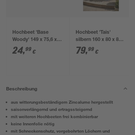
Hochbeet 'Base
Hochbeet 'Tais'
Woody' 149 x 75,6 x
silbern 160 x 80 x 80
25 cm anthrazit
cm
24
,
79
,
99
99
€
€
Beschreibung
aus witterungsbeständigem Zincalume hergestellt
saisonverlängernd und ertragssteigernd
mit weiteren Hochbeeten frei kombinierbar
keine Innenfolie nötig
mit Schneckenschutz, vorgebohrten Löchern und