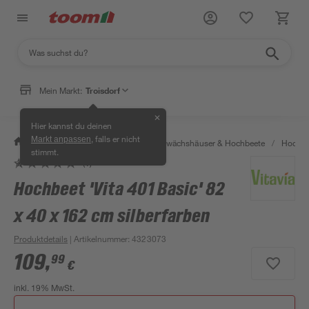
Mein Markt:
Troisdorf
✕
Hier kannst du deinen
, falls er nicht
Markt anpassen
/
Garten & Freizeit
/
Anzucht, Gewächshäuser & Hochbeete
/
Hochbe
stimmt.
(1)
Hochbeet 'Vita 401 Basic' 82
x 40 x 162 cm silberfarben
Produktdetails
| Artikelnummer
:
4323073
109
,
99
€
inkl. 19% MwSt.