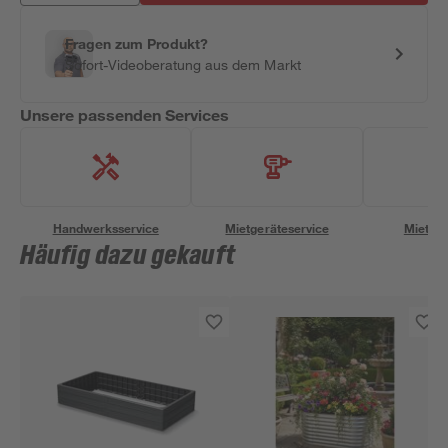
Fragen zum Produkt?
Sofort-Videoberatung aus dem Markt
Unsere passenden Services
Handwerksservice
Mietgeräteservice
Miettra
Häufig dazu gekauft