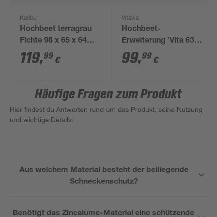
Karibu
Vitavia
Hochbeet terragrau
Hochbeet-
Fichte 98 x 65 x 64
Erweiterung 'Vita 630
cm, 260 l
Stretched' 80 x 63 cm
119
,
99
,
99
99
€
€
schwarz
Häufige Fragen zum Produkt
Hier findest du Antworten rund um das Produkt, seine Nutzung
und wichtige Details.
Aus welchem Material besteht der beiliegende
Schneckenschutz?
Benötigt das Zincalume-Material eine schützende