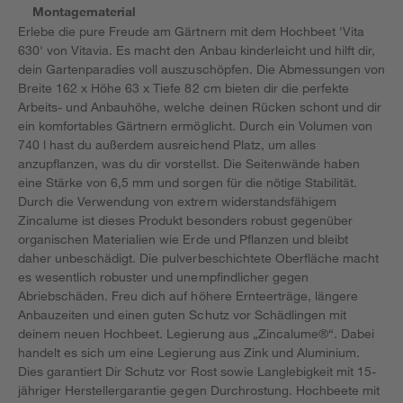
Montagematerial
Erlebe die pure Freude am Gärtnern mit dem Hochbeet 'Vita
630' von Vitavia. Es macht den Anbau kinderleicht und hilft dir,
dein Gartenparadies voll auszuschöpfen. Die Abmessungen von
Breite 162 x Höhe 63 x Tiefe 82 cm bieten dir die perfekte
Arbeits- und Anbauhöhe, welche deinen Rücken schont und dir
ein komfortables Gärtnern ermöglicht. Durch ein Volumen von
740 l hast du außerdem ausreichend Platz, um alles
anzupflanzen, was du dir vorstellst. Die Seitenwände haben
eine Stärke von 6,5 mm und sorgen für die nötige Stabilität.
Durch die Verwendung von extrem widerstandsfähigem
Zincalume ist dieses Produkt besonders robust gegenüber
organischen Materialien wie Erde und Pflanzen und bleibt
daher unbeschädigt. Die pulverbeschichtete Oberfläche macht
es wesentlich robuster und unempfindlicher gegen
Abriebschäden. Freu dich auf höhere Ernteerträge, längere
Anbauzeiten und einen guten Schutz vor Schädlingen mit
deinem neuen Hochbeet. Legierung aus „Zincalume®“. Dabei
handelt es sich um eine Legierung aus Zink und Aluminium.
Dies garantiert Dir Schutz vor Rost sowie Langlebigkeit mit 15-
jähriger Herstellergarantie gegen Durchrostung. Hochbeete mit