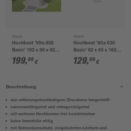
Vitavia
Vitavia
Hochbeet 'Vita 858
Hochbeet 'Vita 630
Basic' 162 x 86 x 82
Basic' 82 x 63 x 162
cm aluminiumfarben
cm silberfarben
199
,
129
,
99
99
€
€
Beschreibung
aus witterungsbeständigem Zincalume hergestellt
saisonverlängernd und ertragssteigernd
mit weiteren Hochbeeten frei kombinierbar
keine Innenfolie nötig
mit Schneckenschutz, vorgebohrten Löchern und