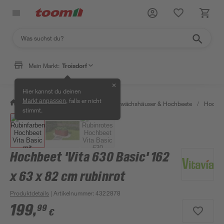
Mein Markt:
Troisdorf
✕
Hier kannst du deinen
, falls er nicht
Markt anpassen
/
Garten & Freizeit
/
Anzucht, Gewächshäuser & Hochbeete
/
Hochbe
stimmt.
Hochbeet 'Vita 630 Basic' 162
x 63 x 82 cm rubinrot
Produktdetails
| Artikelnummer
:
4322878
199
,
99
€