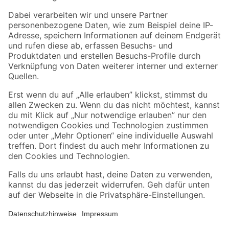
Zahlungsarten
Versandarten
Sicher einkaufen
Jetzt die toom-App herunterladen
Alle Preisangaben in EUR inkl. gesetzl. MwSt.. Die dargestellten Angebote sind unter
Umständen nicht in allen Märkten verfügbar. Die angegebenen Verfügbarkeiten beziehen
sich auf den unter "Mein Markt" ausgewählten toom Baumarkt. Alle Angebote und
Produkte nur solange der Vorrat reicht.
*Paketversand ab 59 € versandkostenfrei, gilt nicht für Artikel mit Speditionsversand, hier
fallen zusätzliche Versandkosten an.