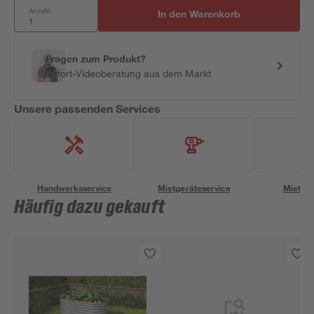
Anzahl:
In den Warenkorb
Fragen zum Produkt?
Sofort-Videoberatung aus dem Markt
Unsere passenden Services
Handwerksservice
Mietgeräteservice
Miettra
Häufig dazu gekauft