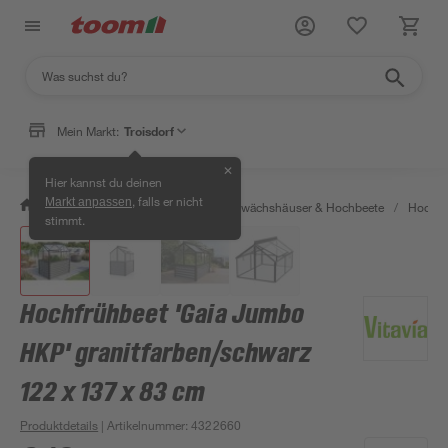
Mein Markt:
Troisdorf
✕
Hier kannst du deinen
, falls er nicht
Markt anpassen
/
Garten & Freizeit
/
Anzucht, Gewächshäuser & Hochbeete
/
Hochbe
stimmt.
Hochfrühbeet 'Gaia Jumbo
HKP' granitfarben/schwarz
122 x 137 x 83 cm
Produktdetails
| Artikelnummer
:
4322660