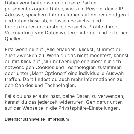
Zahlungsarten
Versandarten
Sicher einkaufen
Jetzt die toom-App herunterladen
Alle Preisangaben in EUR inkl. gesetzl. MwSt.. Die dargestellten Angebote sind unter
Umständen nicht in allen Märkten verfügbar. Die angegebenen Verfügbarkeiten beziehen
sich auf den unter "Mein Markt" ausgewählten toom Baumarkt. Alle Angebote und
Produkte nur solange der Vorrat reicht.
*Paketversand ab 59 € versandkostenfrei, gilt nicht für Artikel mit Speditionsversand, hier
fallen zusätzliche Versandkosten an.