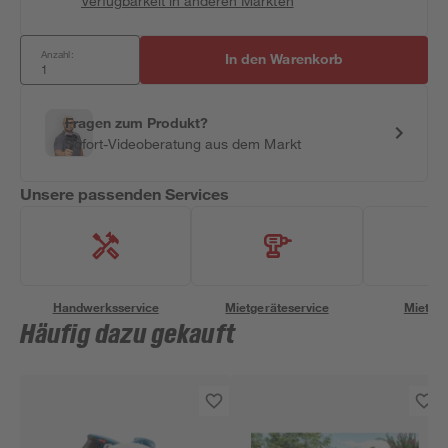
Verfügbarkeit in anderen Märkten
Anzahl:
In den Warenkorb
Fragen zum Produkt?
Sofort-Videoberatung aus dem Markt
Unsere passenden Services
Handwerksservice
Mietgeräteservice
Miettra
Häufig dazu gekauft