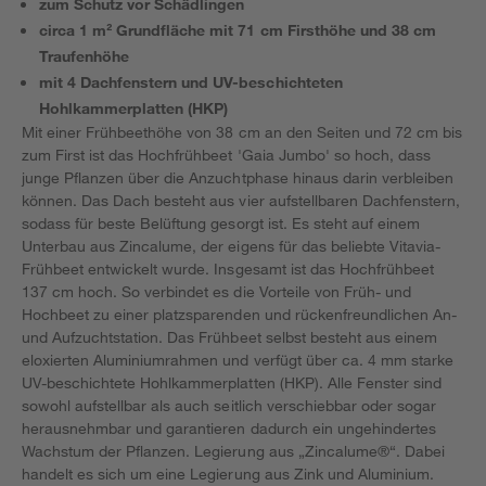
zum Schutz vor Schädlingen
circa 1 m² Grundfläche mit 71 cm Firsthöhe und 38 cm
Traufenhöhe
mit 4 Dachfenstern und UV-beschichteten
Hohlkammerplatten (HKP)
Mit einer Frühbeethöhe von 38 cm an den Seiten und 72 cm bis
zum First ist das Hochfrühbeet 'Gaia Jumbo' so hoch, dass
junge Pflanzen über die Anzuchtphase hinaus darin verbleiben
können. Das Dach besteht aus vier aufstellbaren Dachfenstern,
sodass für beste Belüftung gesorgt ist. Es steht auf einem
Unterbau aus Zincalume, der eigens für das beliebte Vitavia-
Frühbeet entwickelt wurde. Insgesamt ist das Hochfrühbeet
137 cm hoch. So verbindet es die Vorteile von Früh- und
Hochbeet zu einer platzsparenden und rückenfreundlichen An-
und Aufzuchtstation. Das Frühbeet selbst besteht aus einem
eloxierten Aluminiumrahmen und verfügt über ca. 4 mm starke
UV-beschichtete Hohlkammerplatten (HKP). Alle Fenster sind
sowohl aufstellbar als auch seitlich verschiebbar oder sogar
herausnehmbar und garantieren dadurch ein ungehindertes
Wachstum der Pflanzen. Legierung aus „Zincalume®“. Dabei
handelt es sich um eine Legierung aus Zink und Aluminium.