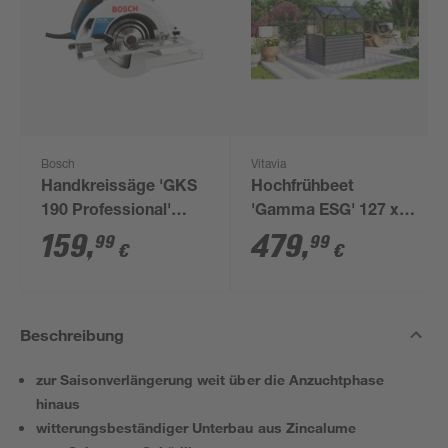
Bosch
Vitavia
Handkreissäge 'GKS
Hochfrühbeet
190 Professional'
'Gamma ESG' 127 x
1400 W, Ø 190 mm
134,5 x 89 cm
159
,
479
,
99
99
€
€
schwarz
Beschreibung
zur Saisonverlängerung weit über die Anzuchtphase
hinaus
witterungsbeständiger Unterbau aus Zincalume