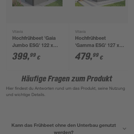
Vitavia
Vitavia
Hochfrühbeet 'Gaia
Hochfrühbeet
Jumbo ESG' 122 x
'Gamma ESG' 127 x
137 x 83 cm
134,5 x 89 cm
399
,
479
,
99
99
€
€
granitfarben, schwarz
schwarz
Häufige Fragen zum Produkt
Hier findest du Antworten rund um das Produkt, seine Nutzung
und wichtige Details.
Kann das Frühbeet ohne den Unterbau genutzt
werden?