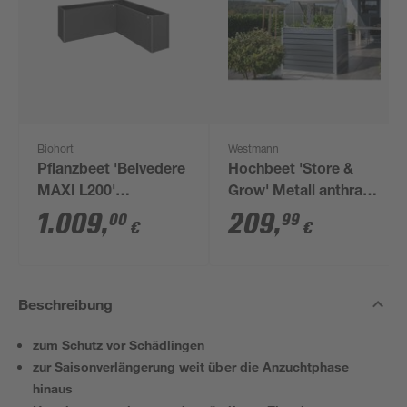
Biohort
Westmann
Pflanzbeet 'Belvedere
Hochbeet 'Store &
MAXI L200'
Grow' Metall anthrazit
dunkelgrau-metallic
120 x 120 x 169 cm
1.009
,
209
,
00
99
€
€
201 x 201 x 77 cm
Beschreibung
zum Schutz vor Schädlingen
zur Saisonverlängerung weit über die Anzuchtphase
hinaus