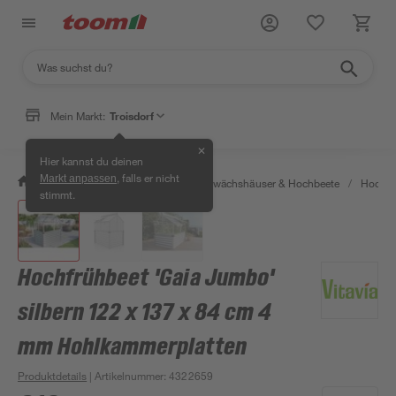
Mein Markt:
Troisdorf
✕
Hier kannst du deinen
, falls er nicht
Markt anpassen
/
Garten & Freizeit
/
Anzucht, Gewächshäuser & Hochbeete
/
Hochbe
stimmt.
Hochfrühbeet 'Gaia Jumbo'
silbern 122 x 137 x 84 cm 4
mm Hohlkammerplatten
Produktdetails
| Artikelnummer
:
4322659