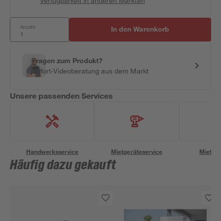
Verfügbarkeit in anderen Märkten
Anzahl:
In den Warenkorb
Fragen zum Produkt?
Sofort-Videoberatung aus dem Markt
Unsere passenden Services
Handwerksservice
Mietgeräteservice
Miettra
Häufig dazu gekauft