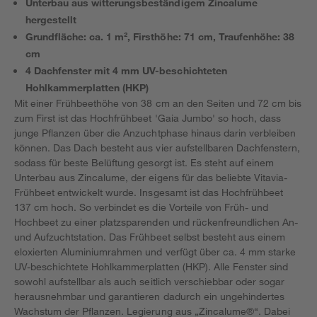
Unterbau aus witterungsbeständigem Zincalume
hergestellt
Grundfläche: ca. 1 m², Firsthöhe: 71 cm, Traufenhöhe: 38
cm
4 Dachfenster mit 4 mm UV-beschichteten
Hohlkammerplatten (HKP)
Mit einer Frühbeethöhe von 38 cm an den Seiten und 72 cm bis
zum First ist das Hochfrühbeet 'Gaia Jumbo' so hoch, dass
junge Pflanzen über die Anzuchtphase hinaus darin verbleiben
können. Das Dach besteht aus vier aufstellbaren Dachfenstern,
sodass für beste Belüftung gesorgt ist. Es steht auf einem
Unterbau aus Zincalume, der eigens für das beliebte Vitavia-
Frühbeet entwickelt wurde. Insgesamt ist das Hochfrühbeet
137 cm hoch. So verbindet es die Vorteile von Früh- und
Hochbeet zu einer platzsparenden und rückenfreundlichen An-
und Aufzuchtstation. Das Frühbeet selbst besteht aus einem
eloxierten Aluminiumrahmen und verfügt über ca. 4 mm starke
UV-beschichtete Hohlkammerplatten (HKP). Alle Fenster sind
sowohl aufstellbar als auch seitlich verschiebbar oder sogar
herausnehmbar und garantieren dadurch ein ungehindertes
Wachstum der Pflanzen. Legierung aus „Zincalume®“. Dabei