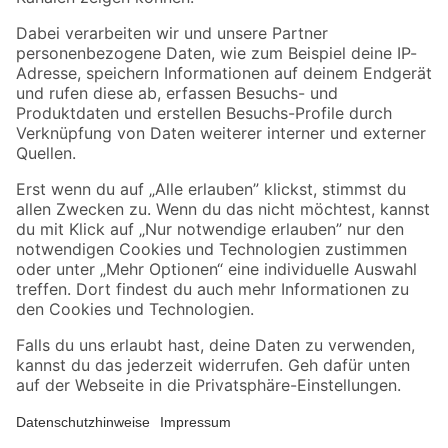
Folge uns
Zahlungsarten
Versandarten
Sicher einkaufen
Jetzt die toom-App herunterladen
Alle Preisangaben in EUR inkl. gesetzl. MwSt.. Die dargestellten Angebote sind unter
Umständen nicht in allen Märkten verfügbar. Die angegebenen Verfügbarkeiten beziehen
sich auf den unter "Mein Markt" ausgewählten toom Baumarkt. Alle Angebote und
Produkte nur solange der Vorrat reicht.
*Paketversand ab 59 € versandkostenfrei, gilt nicht für Artikel mit Speditionsversand, hier
fallen zusätzliche Versandkosten an.